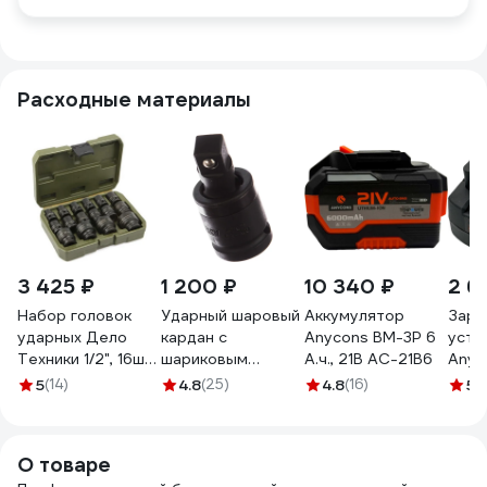
Расходные материалы
3 425 ₽
1 200 ₽
10 340 ₽
2 6
Набор головок
Ударный шаровый
Аккумулятор
Заря
ударных Дело
кардан с
Anycons BM-3P 6
устр
Техники 1/2", 16шт.
шариковым
А.ч., 21В AC-21B6
Anyco
660116
фиксатором 1/2"
AC-C
5
(14)
4.8
(25)
4.8
(16)
5
(
KING TONY 4797P
О товаре