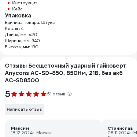
Инструкция
Кейс
Упаковка
Единица товара: Штука
Вес, кг: 4
Длина, мм: 420
Ширина, мм: 340
Высота, мм: 130
Отзывы Бесщеточный ударный гайковерт
Anycons AC-SD-850, 850Нм, 21В, без акб
AC-SD8500
5
51 отзыв
Написать отзыв
Максим
Станислав
18.12.2024
г. Москва
08.11.2024
г. 