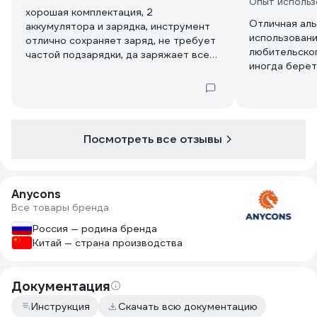
Опыт использ
хорошая комплектация, 2
Отличная аль
аккумулятора и зарядка, инструмент
использования
отлично сохраняет заряд, не требует
любительског
частой подзарядки, да заряжает всего
иногда берет
час, в случае необходимости на
хотя, я ей да
инструменты действует гарантия 5
его использо
лет, поэтому я не волнуюсь)
Посмотреть все отзывы
Anycons
Все товары бренда
Россия — родина бренда
Китай — страна производства
Документация
Инструкция
Скачать всю документацию