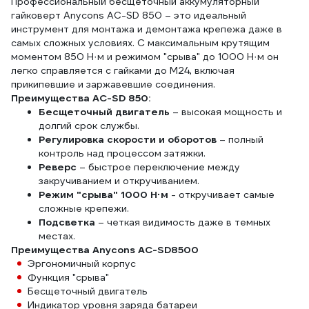
Профессиональный бесщеточный аккумуляторный
гайковерт Anycons AC-SD 850 – это идеальный
инструмент для монтажа и демонтажа крепежа даже в
самых сложных условиях. С максимальным крутящим
моментом 850 Н·м и режимом "срыва" до 1000 Н·м он
легко справляется с гайками до М24, включая
прикипевшие и заржавевшие соединения.
Преимущества AC-SD 850:
Бесщеточный двигатель
– высокая мощность и
долгий срок службы.
Регулировка скорости и оборотов
– полный
контроль над процессом затяжки.
Реверс
– быстрое переключение между
закручиванием и откручиванием.
Режим "срыва" 1000 Н·м
- откручивает самые
сложные крепежи.
Подсветка
– четкая видимость даже в темных
местах.
Преимущества Anycons AC-SD8500
Эргономичный корпус
Функция "срыва"
Бесщеточный двигатель
Индикатор уровня заряда батареи