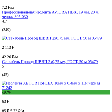
7.2 ₽/м
Профессиональная изолента AVIORA ПВХ, 19 мм, 20 м,
черная 305-030
4.7
(349)
2 113 ₽
42.26 ₽/м
Севкабель Провод ШВВП 2х0,75 мм, ГОСТ, 50 м 05479
5
(45)
-26%
63 ₽
85 ₽
5.73 ₽/м