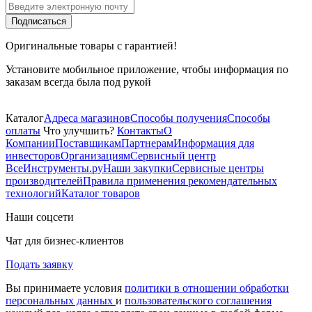
Подписаться
Оригинальные товары с гарантией!
Установите мобильное приложение, чтобы информация по
заказам всегда была под рукой
Каталог
Адреса магазинов
Способы получения
Способы
оплаты
Что улучшить?
Контакты
О
Компании
Поставщикам
Партнерам
Информация для
инвесторов
Организациям
Сервисный центр
ВсеИнструменты.ру
Наши закупки
Сервисные центры
производителей
Правила применения рекомендательных
технологий
Каталог товаров
Наши соцсети
Чат для бизнес-клиентов
Подать заявку
Вы принимаете условия
политики в отношении обработки
персональных данных
и
пользовательского соглашения