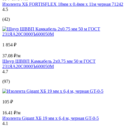
Изолента ХБ FORTISFLEX 18мм х 0.4мм х 11м черная 71242
4.5
(42)
1 854 ₽
37.08 ₽/м
Шнур ШВВП Камкабель 2x0.75 мм 50 м ГОСТ
231ЯA20C0000Ъ600050М
4.7
(97)
105 ₽
16.41 ₽/м
Изолента Gigant ХБ 19 мм х 6,4 м, черная GT-0-5
4.1