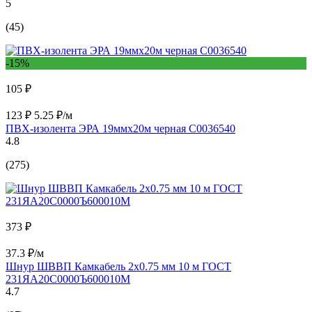
5
(45)
-15%
105 ₽
123 ₽
5.25 ₽/м
ПВХ-изолента ЭРА 19ммх20м черная C0036540
4.8
(275)
373 ₽
37.3 ₽/м
Шнур ШВВП Камкабель 2x0.75 мм 10 м ГОСТ
231ЯA20C0000Ъ600010М
4.7