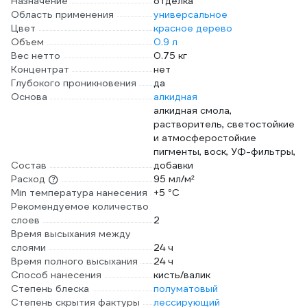
Назначение
отделка
Область применения
универсальное
Цвет
красное дерево
Объем
0.9 л
Вес нетто
0.75 кг
Концентрат
нет
Глубокого проникновения
да
Основа
алкидная
алкидная смола,
растворитель, светостойкие
и атмосферостойкие
пигменты, воск, УФ-фильтры,
Состав
добавки
Расход
95 мл/м²
Min температура нанесения
+5 °С
Рекомендуемое количество
слоев
2
Время высыхания между
слоями
24 ч
Время полного высыхания
24 ч
Способ нанесения
кисть/валик
Степень блеска
полуматовый
Степень скрытия фактуры
лессирующий