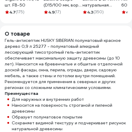
шт. FB-50
(D15/100 мм, ворс
натуральная
60 м
4 мм, бюгель 6 мм)
щетина,
шерс
4.7
(175)
4.9
(17)
4.3
(350)
4.
КЕДР 043-1510
деревянная ручка
крон
25948
824305
Маст
060
О товаре
Гель-антисептик HUSKY SIBERIAN полуматовый красное
дерево 0,9 л 25277 - полуматовый алкидный
лессирующий тиксотропный гель-антисептик
обеспечивает максимальную защиту древесины (до 10
лет). Наносится на бревенчатые и обшитые отделочной
доской фасады, окна, перила, ограды, двери, садовую
мебель, а также стены и потолки внутри помещений.
Рекомендуется для применения в северных и других
регионах со сложными климатическими условиями.
Преимущества
Для наружных и внутренних работ
Наносится на поверхность строганой и пиленой
древесины
Образует полуматовое покрытие
Сохраняет видимой текстуру и подчеркивает рисунок
натуральной древесины