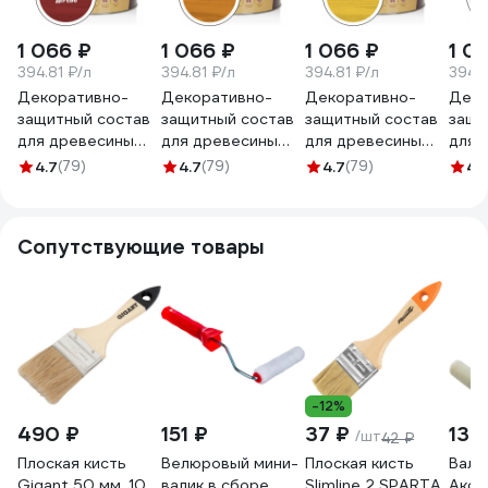
1 066 ₽
1 066 ₽
1 066 ₽
1 0
394.81 ₽/л
394.81 ₽/л
394.81 ₽/л
394.8
Декоративно-
Декоративно-
Декоративно-
Деко
защитный состав
защитный состав
защитный состав
защи
для древесины
для древесины
для древесины
для 
ЗАО Декарт
ЗАО Декарт
ЗАО Декарт
ЗАО 
4.7
(79)
4.7
(79)
4.7
(79)
4.
Сосновый дом
Сосновый дом
Сосновый дом
Сосн
красное дерево,
орегон, 2.7 л
калужница, 2.7 л
орех
2.7 л 29525
29527
29524
2.7 
Сопутствующие товары
-12%
490 ₽
151 ₽
37 ₽
132
/шт
42 ₽
Плоская кисть
Велюровый мини-
Плоская кисть
Вали
Gigant 50 мм, 10
валик в сборе
Slimline 2 SPARTA
Акор