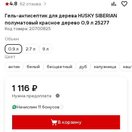
4.8
62 отзыва
Гель-антисептик для дерева HUSKY SIBERIAN
полуматовый красное дерево 0,9 л 25277
Код товара: 20700825
Объем
0.9 л
2.7 л
9 л
Цвет
антик
белый
бесцветный
дуб
калужница
каш
1 116 ₽
Нужна предоплата
Начислим 11 бонусов
В корзину