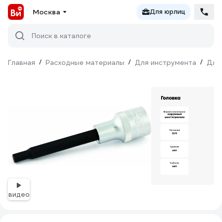
Москва
Для юрлиц
Поиск в каталоге
Главная
/
Расходные материалы
/
Для инструмента
/
Для
видео