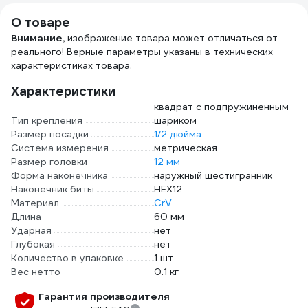
хром.покр., PRO
О товаре
TOOLS (SBT SBT-
Внимание,
изображение товара может отличаться от
PRO-SWH-1000
реального! Верные параметры указаны в технических
характеристиках товара.
Характеристики
квадрат с подпружиненным
Тип крепления
шариком
Размер посадки
1/2 дюйма
Система измерения
метрическая
Размер головки
12 мм
Форма наконечника
наружный шестигранник
Наконечник биты
HEX12
Материал
CrV
Длина
60 мм
Ударная
нет
Глубокая
нет
Количество в упаковке
1 шт
Вес нетто
0.1 кг
Гарантия производителя