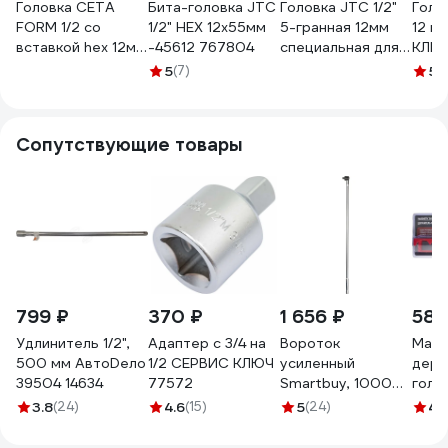
Головка CETA
Бита-головка JTC
Головка JTC 1/2"
Голо
FORM 1/2 со
1/2" HEX 12x55мм
5-гранная 12мм
12 м
вставкой hex 12мм
-45612 767804
специальная для
КЛЮЧ
C28S-H12
болтов крепления
5
(7)
5
(1
топливного
насоса NISSAN
-4919 716071
Сопутствующие товары
799 ₽
370 ₽
1 656 ₽
582
Удлинитель 1/2",
Адаптер с 3/4 на
Вороток
Магн
500 мм АвтоDело
1/2 СЕРВИС КЛЮЧ
усиленный
держ
39504 14634
77572
Smartbuy, 1000
голов
мм, 1/2 дюйма,
Fors
3.8
(24)
4.6
(15)
5
(24)
4
(
черн.головка, CR-
блис
V сталь,
8800