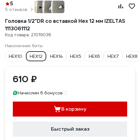
5
5 отзывов
Головка 1/2"DR со вставкой Hex 12 мм IZELTAS
1113061112
Код товара: 21019036
Наконечник биты
HEX10
HEX12
HEX14
HEX5
HEX6
HEX7
HEX8
610 ₽
Начислим 6 бонусов
В корзину
Быстрый заказ