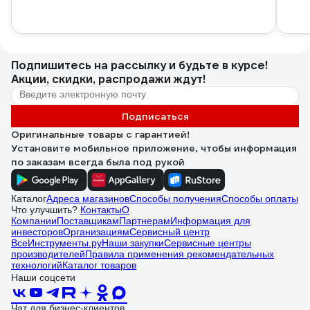
Подпишитесь
на рассылку
и будьте в курсе!
Акции, скидки, распродажи ждут!
Подписаться
Оригинальные товары с гарантией!
Установите мобильное приложение, чтобы информация
по заказам всегда была под рукой
Каталог
Адреса магазинов
Способы получения
Способы оплаты
Что улучшить?
Контакты
О
Компании
Поставщикам
Партнерам
Информация для
инвесторов
Организациям
Сервисный центр
ВсеИнструменты.ру
Наши закупки
Сервисные центры
производителей
Правила применения рекомендательных
технологий
Каталог товаров
Наши соцсети
Чат для бизнес-клиентов