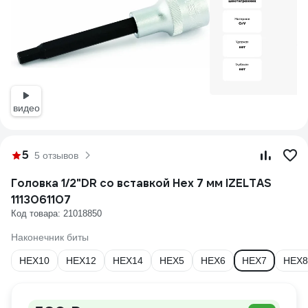
видео
5
5 отзывов
Головка 1/2"DR со вставкой Hex 7 мм IZELTAS
1113061107
Код товара: 21018850
Наконечник биты
HEX10
HEX12
HEX14
HEX5
HEX6
HEX7
HEX8