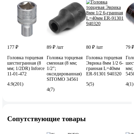
177 ₽
89 ₽
/шт
80 ₽
/шт
79 
Головка торцевая
Головка торцевая
Головка торцевая
Гол
шестигранная (8
сменная (8 мм;
Эврика 8мм 1/2 6-
шес
мм; 1/2DR) Inforce
1/2";
гранная L=40мм
мм; 
11-01-472
оксидированная)
ER-91301 940320
545
SITOMO 34561
4.9
(201)
5
(5)
4
(1)
4
(7)
Сопутствующие товары