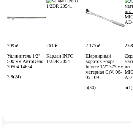
799 ₽
261 ₽
2 175 ₽
2 68
Удлинитель 1/2",
Кардан INFO
Шарнирный
Дер
500 мм АвтоDело
1/2DR 20541
вороток-кобра
маг
39504 14634
Inforce 1/2" 375 мм,
шт. 
материал CrV, 06-
MI
3.8
(24)
05-109
AD-
5
(30)
5
(1)