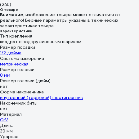
(246)
О товаре
Внимание,
изображение товара может отличаться от
реального! Верные параметры указаны в технических
характеристиках товара.
Характеристики
Тип крепления
квадрат с подпружиненным шариком
Размер посадки
1/2 дюйма
Система измерения
метрическая
Размер головки
8 мм
Размер головки (дюйм)
нет
Форма наконечника
внутренний (торцевой) шестигранник
Наконечник биты
нет
Материал
CrV
Длина
39 мм
Ударная