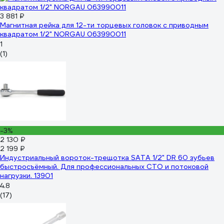
3 881 ₽
Магнитная рейка для 12-ти торцевых головок с приводным
квадратом 1/2" NORGAU 063990011
1
(1)
-3%
2 130 ₽
2 199 ₽
Индустриальный вороток-трещотка SATA 1/2" DR 60 зубьев
быстросъёмный. Для профессиональных СТО и потоковой
нагрузки. 13901
4.8
(17)