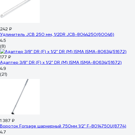
242 ₽
Удлинитель JCB 250 мм, 1/2DR JCB-8044250(60046)
4.5
(8)
177 ₽
Адаптер 3/8" DR (F) х 1/2" DR (M) ISMA ISMA-80634(51672)
4.9
(21)
1 387 ₽
Вороток Forsage шарнирный 750мм 1/2" F-8014750U(8774)
4.7