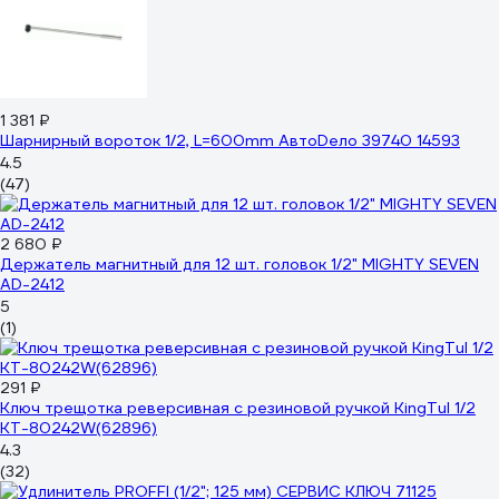
1 381 ₽
Шарнирный вороток 1/2, L=600mm АвтоDело 39740 14593
4.5
(47)
2 680 ₽
Держатель магнитный для 12 шт. головок 1/2" MIGHTY SEVEN
AD-2412
5
(1)
291 ₽
Ключ трещотка реверсивная с резиновой ручкой KingTul 1/2
KT-80242W(62896)
4.3
(32)