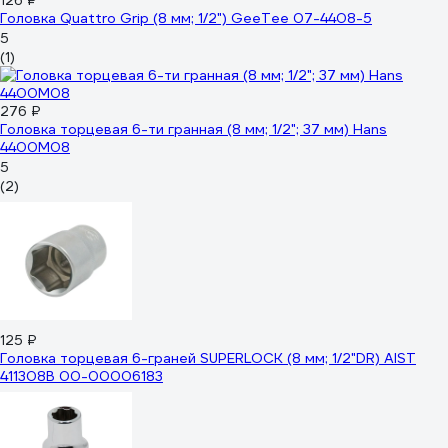
126 ₽
Головка Quattro Grip (8 мм; 1/2") GeeTee 07-4408-5
5
(1)
276 ₽
Головка торцевая 6-ти гранная (8 мм; 1/2"; 37 мм) Hans
4400M08
5
(2)
125 ₽
Головка торцевая 6-граней SUPERLOCK (8 мм; 1/2"DR) AIST
411308B 00-00006183