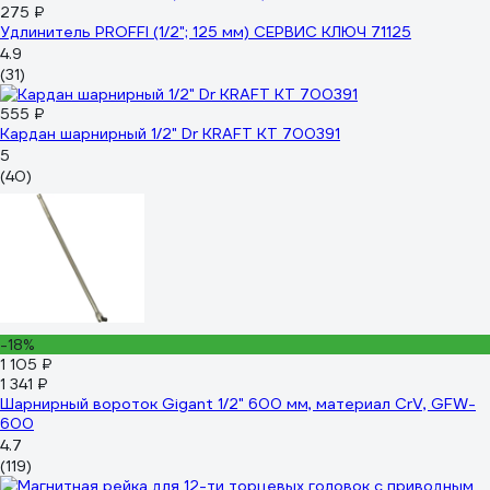
275 ₽
Удлинитель PROFFI (1/2"; 125 мм) СЕРВИС КЛЮЧ 71125
4.9
(31)
555 ₽
Кардан шарнирный 1/2" Dr KRAFT KT 700391
5
(40)
-18%
1 105 ₽
1 341 ₽
Шарнирный вороток Gigant 1/2" 600 мм, материал CrV, GFW-
600
4.7
(119)