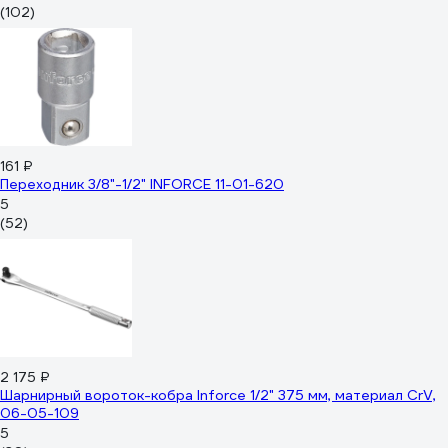
(102)
161 ₽
Переходник 3/8"-1/2" INFORCE 11-01-620
5
(52)
2 175 ₽
Шарнирный вороток-кобра Inforce 1/2" 375 мм, материал CrV,
06-05-109
5