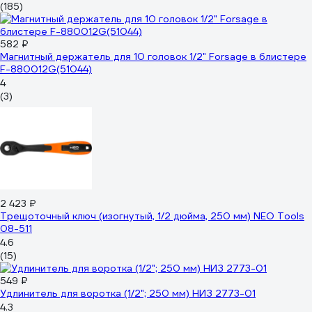
(185)
582 ₽
Магнитный держатель для 10 головок 1/2" Forsage в блистере
F-880012G(51044)
4
(3)
2 423 ₽
Трещоточный ключ (изогнутый, 1/2 дюйма, 250 мм) NEO Tools
08-511
4.6
(15)
549 ₽
Удлинитель для воротка (1/2"; 250 мм) НИЗ 2773-01
4.3