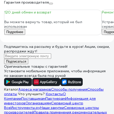
Гарантия производителя
120 дней обмен и возврат
Ремонт
Вы можете вернуть товар, который не был
Устран
использован
серви
Подробнее
Подро
Подпишитесь
на рассылку
и будьте в курсе! Акции, скидки,
распродажи ждут!
Подписаться
Оригинальные товары с гарантией!
Установите мобильное приложение, чтобы информация
по заказам всегда была под рукой
Каталог
Адреса магазинов
Способы получения
Способы
оплаты
Что улучшить?
Контакты
О
Компании
Поставщикам
Партнерам
Информация для
инвесторов
Организациям
Сервисный центр
ВсеИнструменты.ру
Наши закупки
Сервисные центры
производителей
Правила применения рекомендательных