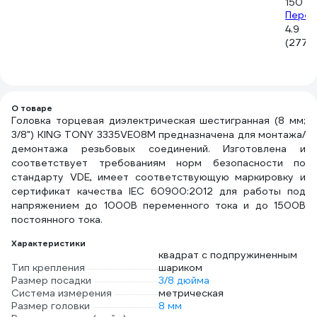
150 ₽
Перех
4.9
(277)
О товаре
Головка торцевая диэлектрическая шестигранная (8 мм;
3/8") KING TONY 3335VE08M предназначена для монтажа/
демонтажа резьбовых соединений. Изготовлена и
соответствует требованиям норм безопасности по
стандарту VDE, имеет соответствующую маркировку и
сертификат качества IEC 60900:2012 для работы под
напряжением до 1000В переменного тока и до 1500В
постоянного тока.
Характеристики
квадрат с подпружиненным
Тип крепления
шариком
Размер посадки
3/8 дюйма
Система измерения
метрическая
Размер головки
8 мм