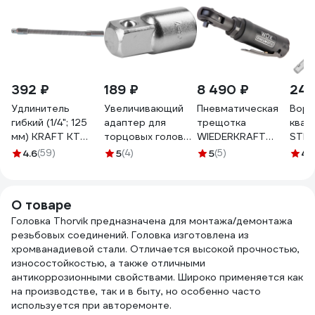
392 ₽
189 ₽
8 490 ₽
249
Удлинитель
Увеличивающий
Пневматическая
Ворот
гибкий (1/4"; 125
адаптер для
трещотка
квадр
мм) KRAFT KT
торцовых головок
WIEDERKRAFT
STEL
700639
KRAFTOOL 3/8"M x
WDK-21215
4.6
(59)
5
(4)
5
(5)
4.
1/4"F 27840_z01
О товаре
Головка Thorvik предназначена для монтажа/демонтажа
резьбовых соединений. Головка изготовлена из
хромванадиевой стали. Отличается высокой прочностью,
износостойкостью, а также отличными
антикоррозионными свойствами. Широко применяется как
на производстве, так и в быту, но особенно часто
используется при авторемонте.