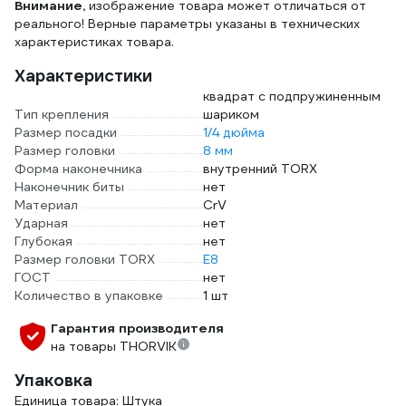
Внимание,
изображение товара может отличаться от
реального! Верные параметры указаны в технических
характеристиках товара.
Характеристики
квадрат с подпружиненным
Тип крепления
шариком
Размер посадки
1/4 дюйма
Размер головки
8 мм
Форма наконечника
внутренний TORX
Наконечник биты
нет
Материал
CrV
Ударная
нет
Глубокая
нет
Размер головки TORX
E8
ГОСТ
нет
Количество в упаковке
1 шт
Гарантия производителя
на товары THORVIK
Упаковка
Единица товара: Штука