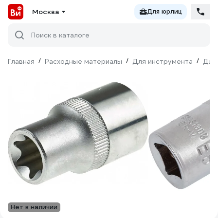
Москва
Для юрлиц
Поиск в каталоге
Главная
/
Расходные материалы
/
Для инструмента
/
Для
Нет в наличии