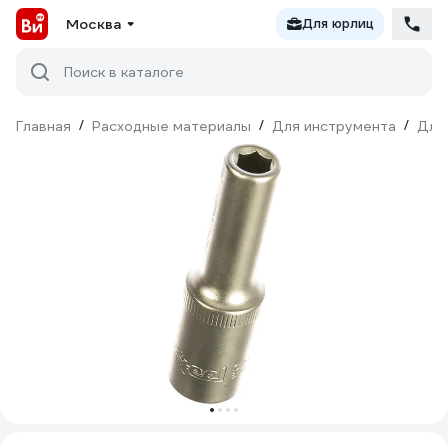
Москва
Для юрлиц
Поиск в каталоге
Главная
/
Расходные материалы
/
Для инструмента
/
Для