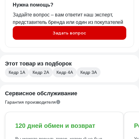
Нужна помощь?
Задайте вопрос – вам ответит наш эксперт,
представитель бренда или один из покупателей
Задать вопрос
Этот товар из подборок
Кедр 1А
Кедр 2А
Кедр 4А
Кедр 3А
Сервисное обслуживание
Гарантия производителя
120 дней обмен и возврат
Р
Вы можете вернуть товар, который не был
Ус