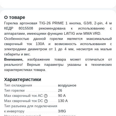
X3973
Gigant DC G-X-603
990409
О товаре
Горелка аргоновая TIG-26 PRIME 1 кнопка, G3/8, 2-pin, 4 м
КЕДР 8015508 рекомендована к использованию с
аппаратами, имеющими функцию LiftTIG или MMA VRD.
Особенностью данной горелки является максимальный
сварочный ток 130А и возможность использования с
электродами диаметром от 1 до 4 мм, несмотря на малые
габариты и вес.
Внимание,
изображение товара может отличаться от
реального! Верные параметры указаны в технических
характеристиках товара.
Характеристики
Тип охлаждения
воздушное
Тип горелки
26
Max сварочный ток AC
90 А
Max сварочный ток DC
130 А
Тип разъема для подключения
к инвертору
3/8G