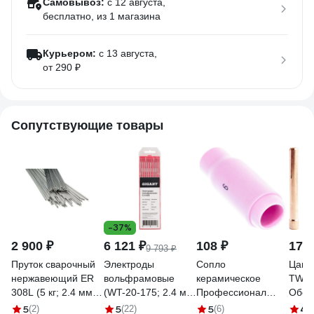
Самовывоз:
c 12 августа,
бесплатно
, из 1 магазина
Курьером:
c 13 августа,
от 290 ₽
Сопутствующие товары
-37%
2 900 ₽
6 121 ₽
108 ₽
171 
9 793 ₽
Пруток сварочный
Электроды
Сопло
Цанга
нержавеющий ER
вольфрамовые
керамическое
TW 17
308L (5 кг; 2.4 мм;
(WT-20-175; 2.4 мм;
Профессионал
Обер
1000 мм) WELDO
красный; 10 шт)
10N48 № 6 0409
5
5
5
4.
(2)
(22)
(6)