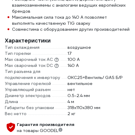
взаимозаменяемы с аналогами ведущих европейских
брендов
Максимальная сила тока до 140 А позволяет
выполнять качественную TIG сварку
Совместима с оборудованием других производителей
Характеристики
Тип охлаждения
воздушное
Тип горелки
17
Max сварочный ток AC
100 А
Max сварочный ток DC
140 А
Тип разъема для
подключения к инвертору
OKC25+Вентиль/ GAS Б/Р
Управление горелкой
вентильное
Управляющий разъем
нет
Диаметр электродов
0.5-2.4 мм
Длина
4 м
Габариты без упаковки
318х110х380 мм
Вес нетто
2 кг
Гарантия производителя
на товары GOODEL