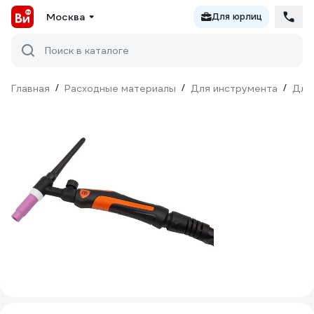
Москва
Для юрлиц
Поиск в каталоге
Главная
/
Расходные материалы
/
Для инструмента
/
Для