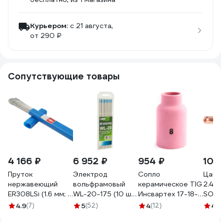
Курьером:
c 21 августа,
от 290 ₽
Сопутствующие товары
4 166 ₽
6 952 ₽
954 ₽
100
Пруток
Электрод
Сопло
Цанг
нержавеющий
вольфрамовый
керамическое TIG
2.4 
ER308LSi (1.6 мм; 5
WL-20-175 (10 шт;
Инсвартех 17-18-
SOLA
кг) DEKA
2.4 мм; синий;
26 54N для
4.9
(7)
5
(52)
4
(12)
4.
СТ000001771
AC/DC) Кедр
газовой линзы №8,