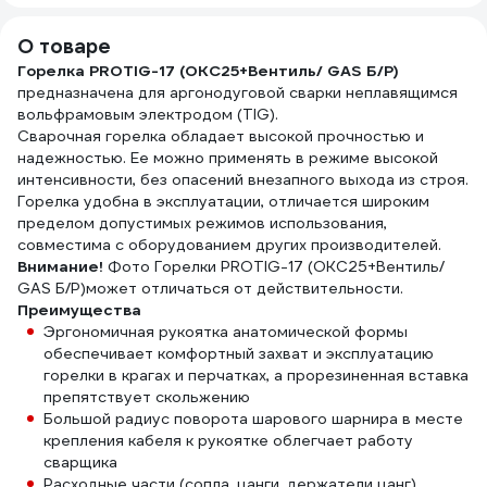
7340005
10 шт IST0185
О товаре
Горелка PROTIG-17 (OKC25+Вентиль/ GAS Б/Р)
предназначена для аргонодуговой сварки неплавящимся
вольфрамовым электродом (TIG).
Сварочная горелка обладает высокой прочностью и
надежностью. Ее можно применять в режиме высокой
интенсивности, без опасений внезапного выхода из строя.
Горелка удобна в эксплуатации, отличается широким
пределом допустимых режимов использования,
совместима с оборудованием других производителей.
Внимание!
Фото Горелки PROTIG-17 (OKC25+Вентиль/
GAS Б/Р)может отличаться от действительности.
Преимущества
Эргономичная рукоятка анатомической формы
обеспечивает комфортный захват и эксплуатацию
горелки в крагах и перчатках, а прорезиненная вставка
препятствует скольжению
Большой радиус поворота шарового шарнира в месте
крепления кабеля к рукоятке облегчает работу
сварщика
Расходные части (сопла, цанги, держатели цанг)