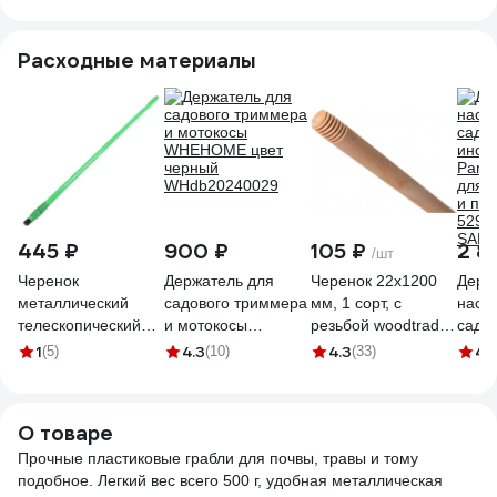
Расходные материалы
445 ₽
900 ₽
105 ₽
2 8
/шт
Черенок
Держатель для
Черенок 22х1200
Держ
металлический
садового триммера
мм, 1 сорт, с
наст
телескопический
и мотокосы
резьбой woodtrade
садо
22х120-180 см
WHEHOME цвет
17
инст
1
4.3
4.3
4.
(5)
(10)
(33)
Сималенд 7332042
черный
Paral
WHdb20240029
для л
и пр.
О товаре
529B
Прочные пластиковые грабли для почвы, травы и тому
SAD
подобное. Легкий вес всего 500 г, удобная металлическая