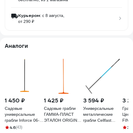
Курьером:
c 8 августа,
от 290 ₽
Аналоги
1 450 ₽
1 425 ₽
3 594 ₽
3 2
Садовые
Садовые грабли
Универсальные
Граб
универсальные
ГАММА-ПЛАСТ
металлические
Цент
грабли Inforce 06-
ЭТАЛОН ORIGINAL
грабли Cellfast
FINLA
12-11
GPCGRB002
IDEAL PRO 40-
зубье
4.6
3
(43)
(2
208EX