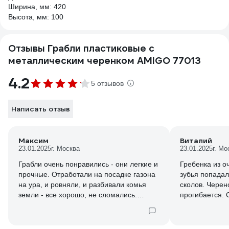
Ширина, мм: 420
Высота, мм: 100
Отзывы Грабли пластиковые с
металлическим черенком AMIGO 77013
4.2
5 отзывов
Написать отзыв
Максим
Виталий
23.01.2025
г. Москва
23.01.2025
г. Мо
Грабли очень понравились - они легкие и
Гребенка из о
прочные. Отработали на посадке газона
зубья попадал
на ура, и ровняли, и разбивали комья
сколов. Черен
земли - все хорошо, не сломались.
прогибается. 
Спасибо производителю
совесть