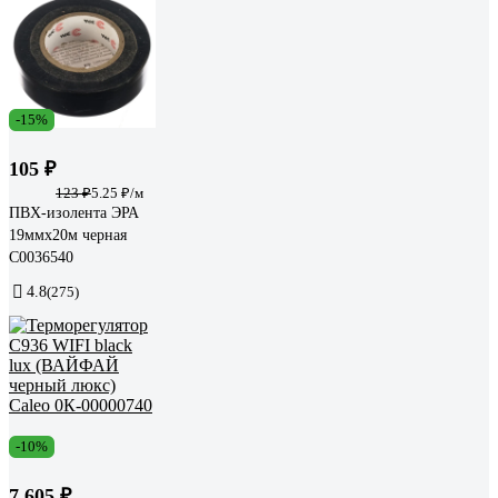
-15%
105 ₽
123 ₽
5.25 ₽/м
ПВХ-изолента ЭРА
19ммх20м черная
C0036540
4.8
(275)
-10%
7 605 ₽