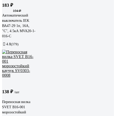
183 ₽
194 ₽
Автоматический
выключатель IEK
ВА47-29 1п, 16А,
"С", 4.5кА MVA20-1-
016-C
4.8
(379)
138 ₽
/шт
Переносная вилка
SVET В16-001
морозостойкий