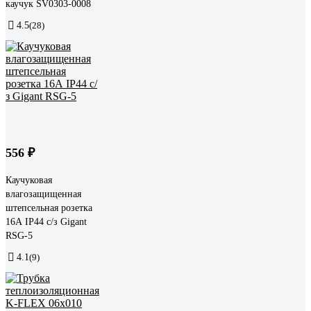
каучук SV0303-0008
4.5
(28)
556 ₽
Каучуковая
влагозащищенная
штепсельная розетка
16А IP44 с/з Gigant
RSG-5
4.1
(9)