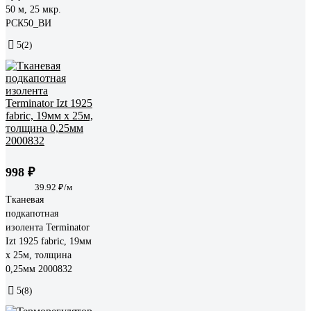
50 м, 25 мкр.
РСК50_ВИ
5
(2)
998 ₽
39.92 ₽/м
Тканевая
подкапотная
изолента Terminator
Izt 1925 fabric, 19мм
х 25м, толщина
0,25мм 2000832
5
(8)