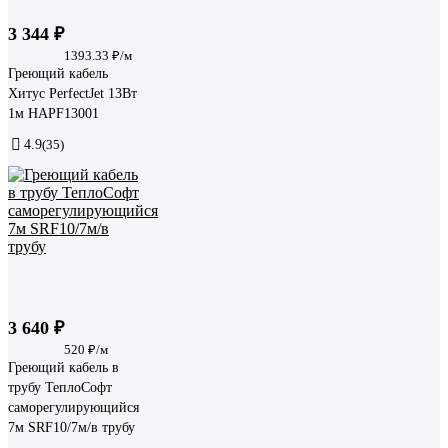
3 344 ₽
1393.33 ₽/м
Греющий кабель
Хитус PerfectJet 13Вт
1м HAPF13001
4.9
(35)
3 640 ₽
520 ₽/м
Греющий кабель в
трубу ТеплоСофт
саморегулирующийся
7м SRF10/7м/в трубу