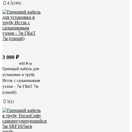
4.5
(180)
3 080 ₽
440 ₽/м
Греющий кабель для
установки в трубу
Истэк с сальниковым
узлом - 7м ГКвТ 7м
(синий)
5
(2)