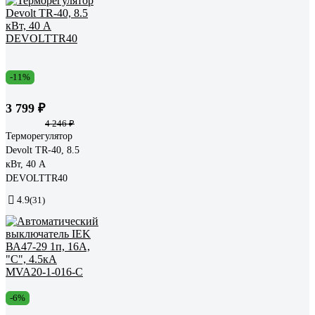
-11%
3 799 ₽
4 246 ₽
Терморегулятор
Devolt TR-40, 8.5
кВт, 40 А
DEVOLTTR40
4.9
(31)
-6%