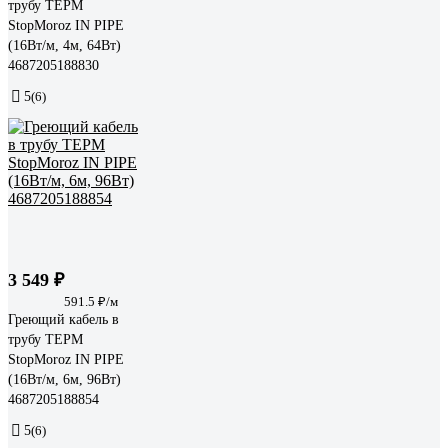
трубу ТЕРМ
StopMoroz IN PIPE
(16Вт/м, 4м, 64Вт)
4687205188830
5
(6)
3 549 ₽
591.5 ₽/м
Греющий кабель в
трубу ТЕРМ
StopMoroz IN PIPE
(16Вт/м, 6м, 96Вт)
4687205188854
5
(6)