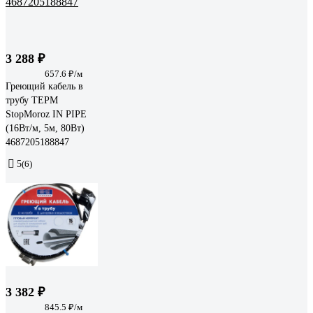
3 288 ₽
657.6 ₽/м
Греющий кабель в
трубу ТЕРМ
StopMoroz IN PIPE
(16Вт/м, 5м, 80Вт)
4687205188847
5
(6)
3 382 ₽
845.5 ₽/м