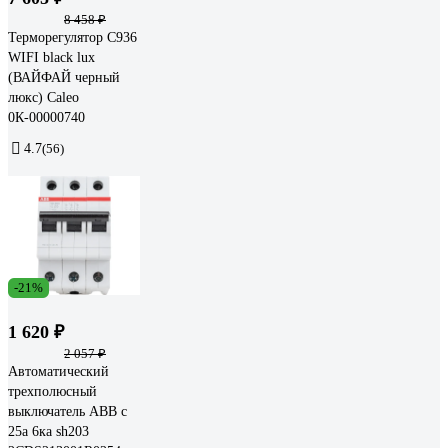
8 458 ₽
Терморегулятор C936
WIFI black lux
(ВАЙФАЙ черный
люкс) Caleo
0К-00000740
4.7
(56)
-21%
1 620 ₽
2 057 ₽
Автоматический
трехполюсный
выключатель ABB c
25а 6ка sh203