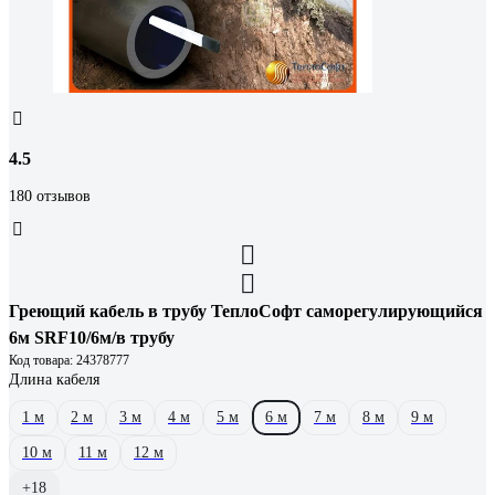
4.5
180 отзывов
Греющий кабель в трубу ТеплоСофт саморегулирующийся
6м SRF10/6м/в трубу
Код товара: 24378777
Длина кабеля
1 м
2 м
3 м
4 м
5 м
6 м
7 м
8 м
9 м
10 м
11 м
12 м
+18