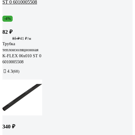
-4%
82 ₽
85 ₽
41 ₽/м
Трубка
теплоизоляционная
K-FLEX 06x010 ST 0
6010005508
4.3
(68)
340 ₽