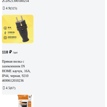
2CDS213001R0254
4.9
(325)
110 ₽
/шт
Прямая вилка с
заземлением IN
HOME каучук, 16А,
IP44, черная, 9210
4690612010236
4.5
(67)