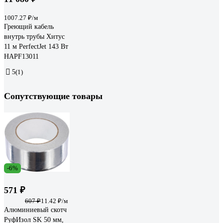
1007.27 ₽/м
Греющий кабель
внутрь трубы Хитус
11 м PerfectJet 143 Вт
HAPF13011
5
(1)
Сопутствующие товары
-6%
571 ₽
607 ₽
11.42 ₽/м
Алюминиевый скотч
РуфИзол SK 50 мм,