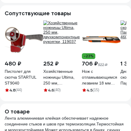
Сопутствующие товары
-23%
480 ₽
252 ₽
706 ₽
1 3
922 ₽
Пистолет для
Хозяйственные
Нож с
Дисп
скотча STARTUL
ножницы Ultima,
отламывающимся
скотч
ST9040
250 мм,
лезвием 18 мм
Парн
двухкомпонентные
NEO Tools 63-060
4603
4.8
4.6
4.5
(44)
(40)
(15)
рукоятки, 119037
О товаре
Лента алюминиевая клейкая обеспечивает надежное
соединение стыков и швов при термоизоляции.Термостойкая
и морозоустойчивая.Может использоваться в банях, саунах,