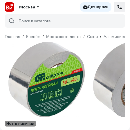
Москва
Для юрлиц
Поиск в каталоге
Главная
/
Крепёж
/
Монтажные ленты
/
Скотч
/
Алюминиевы
Нет в наличии