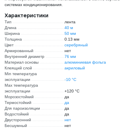
системах кондиционирования.
Характеристики
Тип
лента
Длина
40 м
Ширина
50 мм
Толщина
0.13 мм
Цвет
серебряный
Армированный
нет
Внутренний диаметр
76 мм
Материал основы
алюминиевая фольга
Клеящий слой
акриловый
Min температура
эксплуатации
-10 °С
Max температура
эксплуатации
+120 °С
Морозостойкий
да
Термостойкий
да
Для пароизоляции
да
Водостойкий
да
Двусторонний
нет
Бесшумный
нет