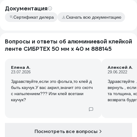
Документация
Сертификат дилера
Скачать всю документацию
Вопросы и ответы об алюминиевой клейкой
ленте СИБРТЕХ 50 мм х 40 м 888145
Елена А.
Алексей А.
23.07.2026
29.06.2022
Здравствуйте,если это фольга,то клей д
Здравствуйте 
быть каучук.У вас акрил,значит это скотч
вернуть , есл
с напылением??? Или клей всетаки
та толщина, к
каучук?
возврата будет
заявленным ха
специально м
измерю толщин
можете ручать
вашем сайте .
Посмотреть все вопросы