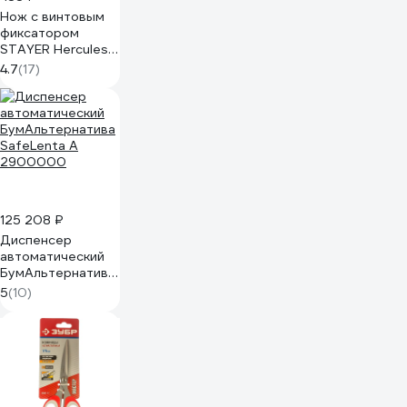
Нож с винтовым
фиксатором
STAYER Hercules-
25 25 мм 09147
4.7
(17)
125 208 ₽
Диспенсер
автоматический
БумАльтернатива
SafeLenta А
5
(10)
2900000