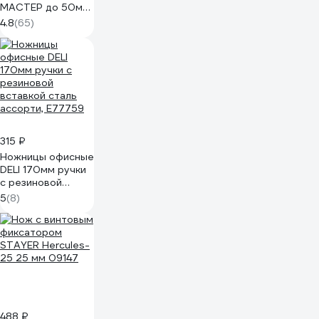
МАСТЕР до 50мм
1201_z02
4.8
(65)
315 ₽
Ножницы офисные
DELI 170мм ручки
с резиновой
вставкой сталь
5
(8)
ассорти, E77759
488 ₽