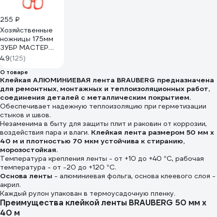
255 ₽
Хозяйственные
ножницы 175мм
ЗУБР МАСТЕР
40441-17
4.9
(125)
О товаре
Клейкая АЛЮМИНИЕВАЯ лента BRAUBERG предназначена
для ремонтных, монтажных и теплоизоляционных работ,
соединения деталей с металлическим покрытием.
Обеспечивает надежную теплоизоляцию при герметизации
стыков и швов.
Незаменима в быту для защиты плит и раковин от коррозии,
воздействия пара и влаги.
Клейкая лента размером 50 мм х
40 м и плотностью 70 мкм устойчива к стиранию,
морозостойкая.
Температура крепления ленты - от +10 до +40 °С, рабочая
температура - от -20 до +120 °С.
Основа ленты
- алюминиевая фольга, основа клеевого слоя -
акрил.
Каждый рулон упакован в термоусадочную пленку.
Преимущества клейкой ленты BRAUBERG 50 мм х
40 м