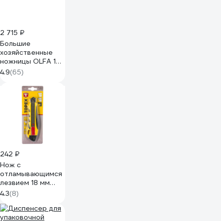
2 715 ₽
Большие
хозяйственные
ножницы OLFA 178
мм OL-SCS-2
4.9
(65)
242 ₽
Нож с
отламывающимся
лезвием 18 мм
TOPEX 17B428
4.3
(8)