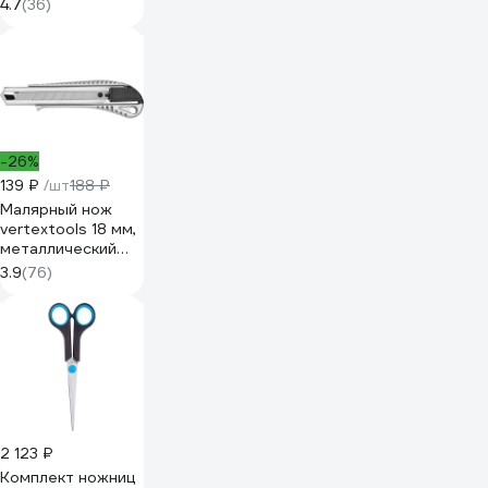
Steel&Style 16 см
4.7
(36)
DNn_16007
-26%
139 ₽
/шт
188 ₽
Малярный нож
vertextools 18 мм,
металлический
0044-18-02
3.9
(76)
2 123 ₽
Комплект ножниц