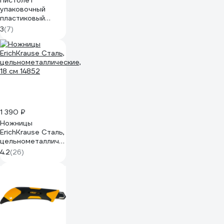
Пистолет
упаковочный
пластиковый
Политех для
3
(7)
скотча до 50мм
8030002
1 390 ₽
Ножницы
ErichKrause Сталь,
цельнометаллические,
18 см 14852
4.2
(26)