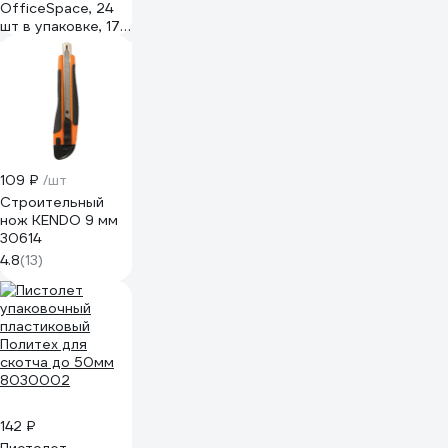
OfficeSpace, 24
шт в упаковке, 17,1
см, черные с
синими вставками,
ПВХ чехол с
европодвесом
264902
109 ₽
/шт
Строительный
нож KENDO 9 мм
30614
4.8
(13)
142 ₽