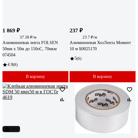
1 869 ₽
237 ₽
37.38 ₽/м
23.7 ₽/м
Алюминиевая лента FOLSEN
Алюминиевая ХозЛента Момент
50мм x 50м до 150oC, 70мкм
10 м Б0025170
074504
5
(6)
4.9
(8)
В корзину
В корзину
-22%