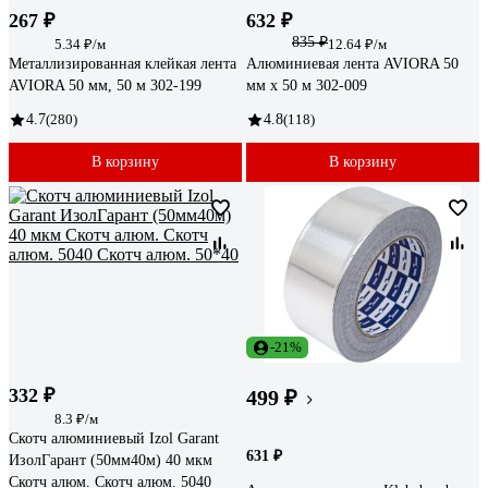
267 ₽
632 ₽
835 ₽
5.34 ₽/м
12.64 ₽/м
Металлизированная клейкая лента
Алюминиевая лента AVIORA 50
AVIORA 50 мм, 50 м 302-199
мм х 50 м 302-009
4.7
(280)
4.8
(118)
В корзину
В корзину
-21%
332 ₽
499 ₽
8.3 ₽/м
Скотч алюминиевый Izol Garant
631 ₽
ИзолГарант (50мм40м) 40 мкм
Скотч алюм. Скотч алюм. 5040