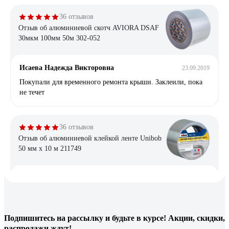
36 отзывов
Отзыв об алюминиевой скотч AVIORA DSAF
30мкм 100мм 50м 302-052
Исаева Надежда Викторовна
23.09.2019
Покупали для временного ремонта крыши. Заклеили, пока
не течет
36 отзывов
Отзыв об алюминиевой клейкой ленте Unibob
50 мм х 10 м 211749
Евгений Д.
07.04.2024
Хорошо липнет, при приклеивании не рвётся.
Подпишитесь
на рассылку
и будьте в курсе! Акции, скидки,
15 отзывов
распродажи ждут!