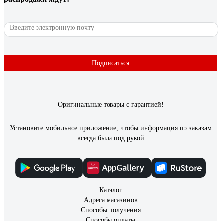
Отзыв об алюминиевой ленте STAYER
Professional до 120С, 50мкм, 50мм х 50м
12268-50-50
Юрий Матвеев.
19.02.2020
Подписаться
Очень хорошо липнет к поверхности, держится крепко,
отклеивания самостоятельного не происходит.
Оригинальные товары с гарантией!
Установите мобильное приложение, чтобы информация по заказам
всегда была под рукой
Каталог
Адреса магазинов
Способы получения
Способы оплаты