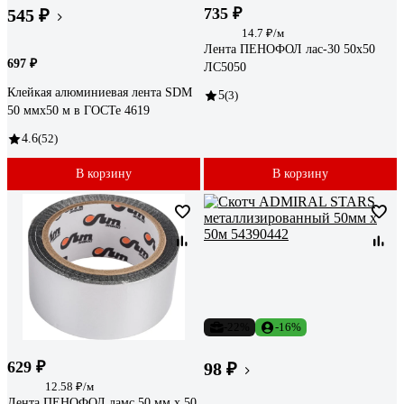
735 ₽
545 ₽
14.7 ₽/м
Лента ПЕНОФОЛ лас-30 50x50
697 ₽
ЛС5050
Клейкая алюминиевая лента SDM
5
(3)
50 ммх50 м в ГОСТе 4619
4.6
(52)
В корзину
В корзину
-22%
-16%
629 ₽
98 ₽
12.58 ₽/м
Лента ПЕНОФОЛ ламс 50 мм x 50