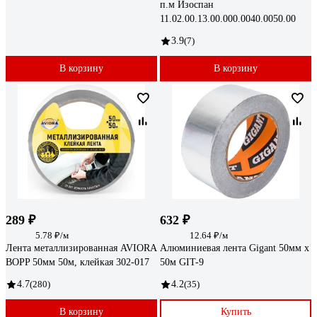
п.м Изоспан
11.02.00.13.00.000.0040.0050.00
3.9
(7)
В корзину
В корзину
289 ₽
632 ₽
5.78 ₽/м
12.64 ₽/м
Лента металлизированная AVIORA
Алюминиевая лента Gigant 50мм х
BOPP 50мм 50м, клейкая 302-017
50м GIT-9
4.7
(280)
4.2
(35)
В корзину
Купить