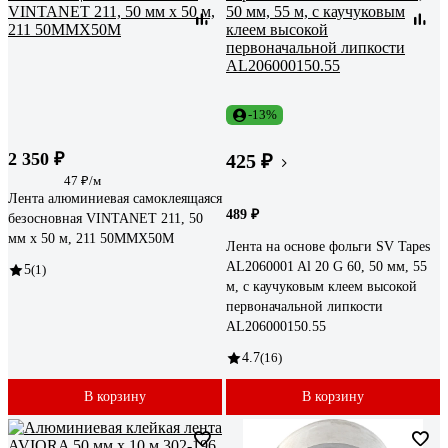
-13%
2 350 ₽
425 ₽
47 ₽/м
Лента алюминиевая самоклеящаяся
489 ₽
безосновная VINTANET 211, 50
мм х 50 м, 211 50MMX50M
Лента на основе фольги SV Tapes
AL2060001 Al 20 G 60, 50 мм, 55
5
(1)
м, c каучуковым клеем высокой
первоначальной липкости
AL206000150.55
4.7
(16)
В корзину
В корзину