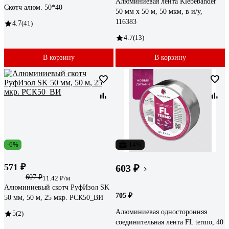
Алюминиевая лента Klebebander
Скотч алюм. 50*40
50 мм х 50 м, 50 мкм, в и/у,
116383
4.7
(41)
4.7
(13)
В корзину
В корзину
-6%
-14%
571 ₽
603 ₽
607 ₽
11.42 ₽/м
Алюминиевый скотч РуфИзол SK
705 ₽
50 мм, 50 м, 25 мкр. РСК50_ВИ
Алюминиевая односторонняя
5
(2)
соединительная лента FL termo, 40