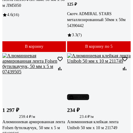
125 ₽
м ЛМ5050
Скотч ADMIRAL STARS
4.6
(16)
металлизированный 50мм x 50м
54390442
3.3
(7)
В корзину
В корзину по 5
до -19%
1 297 ₽
234 ₽
259.4 ₽/м
23.4 ₽/м
Алюминиевая армированная лента
Алюминиевая клейкая лента
Folsen бутилкаучук, 50 мм х 5 м
Unibob 50 мм х 10 м 211749