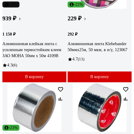
-18%
-22%
939 ₽
229 ₽
1 150 ₽
292 ₽
Алюминиевая клейкая лента с
Алюминиевая лента Klebebander
усиленным термостойким клеем
50ммx25м, 50 мкм, в и/у, 123067
ЗАО МОНА 50мм х 50м 4109B
4.7
(13)
4.3
(6)
В корзину
В корзину
-23%