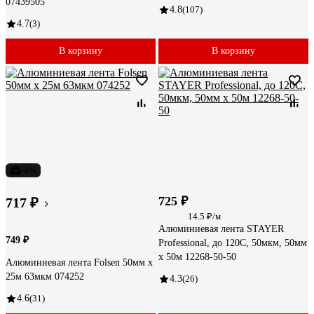
07439505
4.8
(107)
4.7
(3)
В корзину
В корзину
-4%
725 ₽
717 ₽
14.5 ₽/м
Алюминиевая лента STAYER
749 ₽
Professional, до 120С, 50мкм, 50мм
х 50м 12268-50-50
Алюминиевая лента Folsen 50мм x
25м 63мкм 074252
4.3
(26)
4.6
(31)