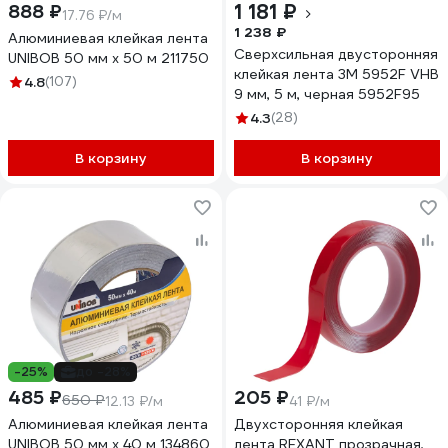
1 181 ₽
888 ₽
17.76 ₽/м
1 238 ₽
Алюминиевая клейкая лента
Cверхсильная двусторонняя
UNIBOB 50 мм х 50 м 211750
клейкая лента 3M 5952F VHB
4.8
(107)
9 мм, 5 м, черная 5952F95
4.3
(28)
В корзину
В корзину
-25%
до -28%
485 ₽
205 ₽
650 ₽
12.13 ₽/м
41 ₽/м
Алюминиевая клейкая лента
Двухсторонняя клейкая
UNIBOB 50 мм х 40 м 134860
лента REXANT прозрачная,