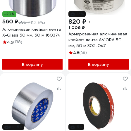
-20%
-18%
820 ₽
560 ₽
696 ₽
11.2 ₽/м
1 006 ₽
Алюминиевая клейкая лента
Армированная алюминиевая
X-Glass 50 мм, 50 м 160374
клейкая лента AVIORA 50
4.5
(138)
мм, 50 м 302-047
4.8
(48)
В корзину
В корзину
до -5%
-5%