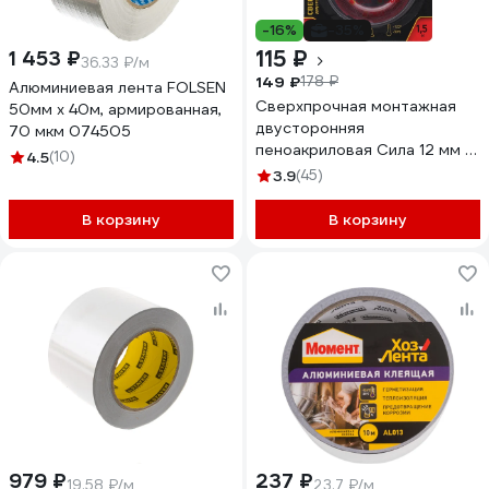
-16%
-35%
115 ₽
1 453 ₽
36.33 ₽/м
149 ₽
178 ₽
Алюминиевая лента FOLSEN
Сверхпрочная монтажная
50мм x 40м, армированная,
двусторонняя
70 мкм 074505
пеноакриловая Сила 12 мм х
4.5
(10)
1.5 м Б0046371
3.9
(45)
В корзину
В корзину
979 ₽
237 ₽
19.58 ₽/м
23.7 ₽/м