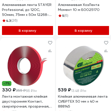
Алюминиевая лента STAYER
Алюминиевая ХозЛента
Professional, до 120С,
Момент 10 м Б0025170
50мкм, 75мм х 50м 12268-
5
(6)
75-50
4.3
(26)
В корзину
В корзину
-7%
330 ₽
539 ₽
355 ₽
66 ₽/м
13.48 ₽/м
Лента монтажная клейкая
Клейкая алюминиевая лента
двусторонняя Контакт,
СИБРТЕХ 50 мм х 40 м
сверхпрочная, прозрачная,
888145