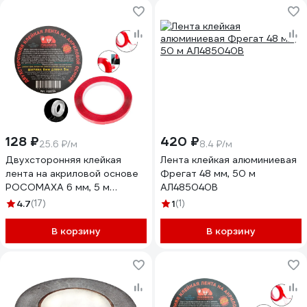
128 ₽
420 ₽
25.6 ₽/м
8.4 ₽/м
Двухсторонняя клейкая
Лента клейкая алюминиевая
лента на акриловой основе
Фрегат 48 мм, 50 м
РОСОМАХА 6 мм, 5 м
АЛ485040В
930006
4.7
(17)
1
(1)
В корзину
В корзину