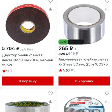
-7%
-24%
265 ₽
5 764 ₽
524 ₽/м
325 ₽
349 ₽
Двусторонняя клейкая
Алюминиевая клейкая лента
лента 3М 19 мм х 11 м, черная
X-Glass 50 мм, 25 м 160376
5952F
4.5
(138)
5
(1)
В корзину
В корзину