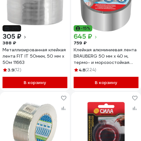
-21%
-15%
305 ₽
645 ₽
388 ₽
759 ₽
Металлизированная клейкая
Клейкая алюминиевая лента
лента FIT IT 50мкм, 50 мм х
BRAUBERG 50 мм х 40 м,
50м 11663
термо- и морозостойкая
606769
3.9
(12)
4.8
(224)
В корзину
В корзину