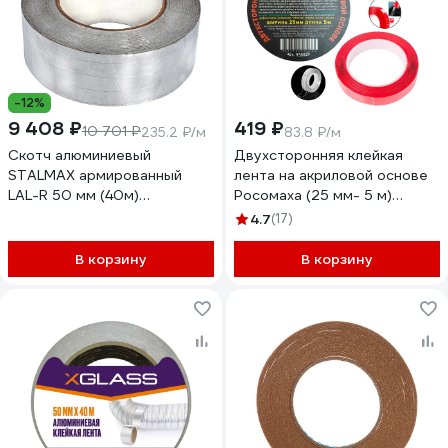
-12%
9 408 ₽
419 ₽
10 701 ₽
235.2 ₽/м
83.8 ₽/м
Скотч алюминиевый
Двухсторонняя клейкая
STALMAX армированный
лента на акриловой основе
LAL-R 50 мм (40м)
Росомаха (25 мм- 5 м)
монтажный (арт. 10631) (уп.
930025
4.7
(17)
24 шт) 10631-023
В корзину
В корзину