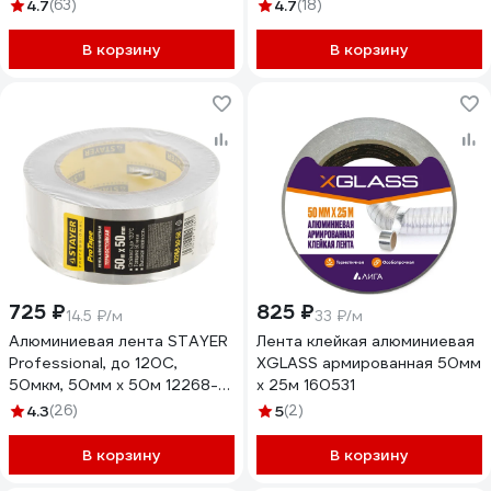
нано-скотч, 9 мм х 5 м,
4.7
(63)
4.7
(18)
25933
В корзину
В корзину
725 ₽
825 ₽
14.5 ₽/м
33 ₽/м
Алюминиевая лента STAYER
Лента клейкая алюминиевая
Professional, до 120С,
XGLASS армированная 50мм
50мкм, 50мм х 50м 12268-
х 25м 160531
50-50
4.3
(26)
5
(2)
В корзину
В корзину