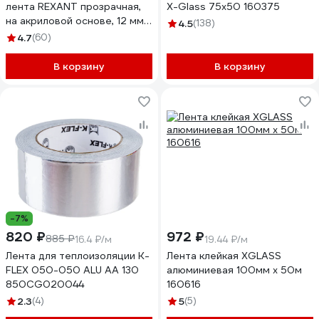
лента REXANT прозрачная,
X-Glass 75x50 160375
на акриловой основе, 12 мм,
4.5
(138)
ролик 5 м 09-6512
4.7
(60)
В корзину
В корзину
-7%
820 ₽
972 ₽
885 ₽
16.4 ₽/м
19.44 ₽/м
Лента для теплоизоляции K-
Лента клейкая XGLASS
FLEX 050-050 ALU AA 130
алюминиевая 100мм х 50м
850CG020044
160616
2.3
(4)
5
(5)