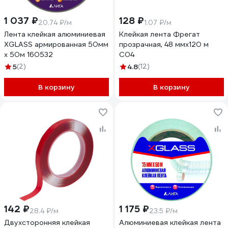
1 037 ₽
128 ₽
20.74 ₽/м
1.07 ₽/м
Лента клейкая алюминиевая
Клейкая лента Фрегат
XGLASS армированная 50мм
прозрачная, 48 ммх120 м
х 50м 160532
С04
5
(2)
4.8
(12)
В корзину
В корзину
142 ₽
1 175 ₽
28.4 ₽/м
23.5 ₽/м
Двухсторонняя клейкая
Алюминиевая клейкая лента