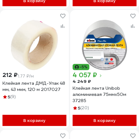
В корзину
В корзину
-5%
4 057 ₽
212 ₽
1.77 ₽/м
4 249 ₽
Клейкая лента ДМД-Упак 48
Клейкая лента Unibob
мм, 43 мкм, 120 м 2017027
алюминиевая 75ммх50м
5
(9)
37285
5
(20)
В корзину
В корзину