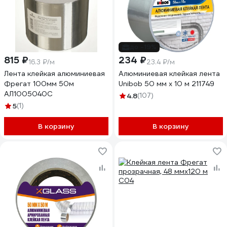
до -19%
815 ₽
234 ₽
16.3 ₽/м
23.4 ₽/м
Лента клейкая алюминиевая
Алюминиевая клейкая лента
Фрегат 100мм 50м
Unibob 50 мм х 10 м 211749
АЛ1005040С
4.8
(107)
5
(1)
В корзину
В корзину