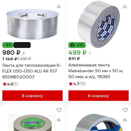
-8%
-21%
-21%
980 ₽
499 ₽
631 ₽
1 146 ₽
1 245 ₽
Алюминиевая лента
Лента для теплоизоляции K-
Klebebander 50 мм х 50 м,
FLEX 050-050 ALU AR 107
50 мкм, в и/у, 116383
850NR020007
4.7
(13)
4.6
(7)
В корзину
В корзину