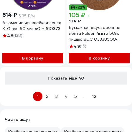
-22%
105 ₽
614 ₽
15.35 ₽/м
134 ₽
Алюминиевая клейкая лента
Бумажная двусторонняя
X-Glass 50 мм, 40 м 160373
лента Folsen 4мм x 50м,
4.5
(138)
тишью 80С 033385004
4.9
(16)
В корзину
В корзину
Показать еще 40
1
2
3
4
5
...
12
Часто ищут
Клейкая лента на ванну
Клейкая лента с пластиком