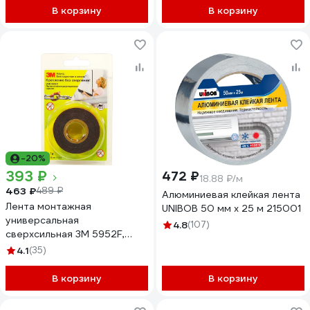
В корзину
В корзину
-20%
393 ₽
472 ₽
18.88 ₽/м
463 ₽
489 ₽
Алюминиевая клейкая лента
Лента монтажная
UNIBOB 50 мм х 25 м 215001
универсальная
4.8
(107)
сверхсильная 3М 5952F,
черная, 12 мм х 1,5 м 5952F
4.1
(35)
12MMX1,5M
В корзину
В корзину