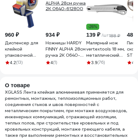
-26%
960 ₽
934 ₽
139 ₽
480 
/шт
188 ₽
Диспенсер для
Ножницы HARDY
Малярный нож
Пист
клейкой
FINNY ALPHA 28см
vertextools 18 мм,
скот
упаковочной
ручка 2К 0640-
металлический
ST9
ленты ВОЛГА
612800
0044-18-02
(13)
(1)
(76)
4.2
4
3.9
4.8
ПОЛИМЕР для
скотча шириной
50 мм Т18_118
О товаре
XGLASS Лента клейкая алюминиевая применяется для
ремонтных, монтажных, теплоизоляционных работ,
соединения стыков и швов поверхностей с
металлическим покрытием, при монтаже воздуховодов,
инженерных коммуникаций, отражающей изоляции,
теплых полов, при строительстве кровельных и под
кровельных конструкций, монтаже греющего кабеля, а
также при выполнении ремонтных и восстановительных