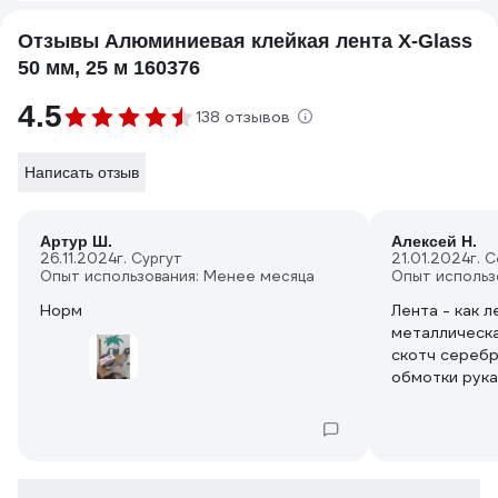
Отзывы Алюминиевая клейкая лента X-Glass
50 мм, 25 м 160376
4.5
138 отзывов
Написать отзыв
Артур Ш.
Алексей Н.
26.11.2024
г. Сургут
21.01.2024
г. 
Опыт использования: Менее месяца
Опыт использ
Норм
Лента - как л
металлическа
скотч серебр
обмотки рука
палатку. Исп
отклеилась з
но я не знаю
было, рука п
температуру.