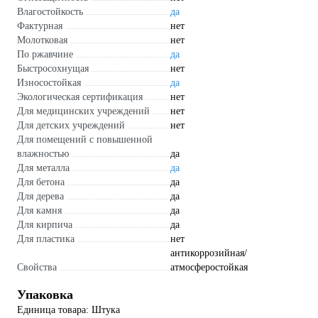
Влагостойкость
да
Фактурная
нет
Молотковая
нет
По ржавчине
да
Быстросохнущая
нет
Износостойкая
да
Экологическая сертификация
нет
Для медицинских учреждений
нет
Для детских учреждений
нет
Для помещений с повышенной
влажностью
да
Для металла
да
Для бетона
да
Для дерева
да
Для камня
да
Для кирпича
да
Для пластика
нет
антикоррозийная/
Свойства
атмосферостойкая
Упаковка
Единица товара: Штука