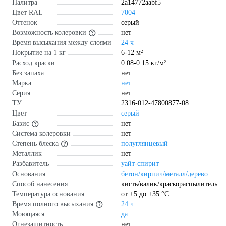
Палитра
2a14772aabf5
Цвет RAL
7004
Оттенок
серый
Возможность колеровки
нет
Время высыхания между слоями
24 ч
Покрытие на 1 кг
6-12 м²
Расход краски
0.08-0.15 кг/м²
Без запаха
нет
Марка
нет
Серия
нет
ТУ
2316-012-47800877-08
Цвет
серый
Базис
нет
Система колеровки
нет
Степень блеска
полуглянцевый
Металлик
нет
Разбавитель
уайт-спирит
Основания
бетон/кирпич/металл/дерево
Способ нанесения
кисть/валик/краскораспылитель
Температура основания
от +5 до +35 °С
Время полного высыхания
24 ч
Моющаяся
да
Огнезащитность
нет