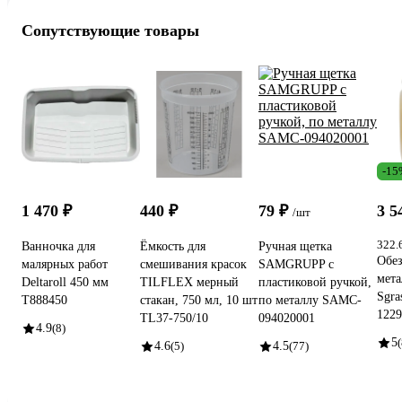
Сопутствующие товары
-15
1 470 ₽
440 ₽
79 ₽
3 5
/шт
322.
Ванночка для
Ёмкость для
Ручная щетка
Обез
малярных работ
смешивания красок
SAMGRUPP с
мета
Deltaroll 450 мм
TILFLEX мерный
пластиковой ручкой,
Sgra
T888450
стакан, 750 мл, 10 шт
по металлу SAMC-
1229
TL37-750/10
094020001
4.9
(8)
5
(
4.6
(5)
4.5
(77)