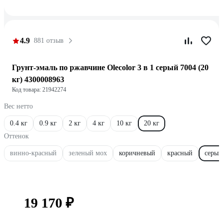
4.9
881 отзыв
Грунт-эмаль по ржавчине Olecolor 3 в 1 серый 7004 (20
кг) 4300008963
Код товара: 21942274
Вес нетто
0.4 кг
0.9 кг
2 кг
4 кг
10 кг
20 кг
Оттенок
винно-красный
зеленый мох
коричневый
красный
серый
19 170 ₽