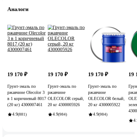
Аналоги
19 170 ₽
19 170 ₽
19 170 ₽
19 
Грунт-эмаль по
Грунт-эмаль по
Грунт-эмаль по
Грун
ржавчине Olecolor 3
ржавчине
ржавчине
ржа
в 1 коричневый 8017
OLECOLOR серый,
OLECOLOR белый,
OL
(20 кг) 4300007461
20 кг 4300005926
20 кг 4300005922
зеле
4300
4.9
(881)
4.9
(984)
4.9
(984)
4.