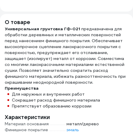
Elcon R 0,5 л 00-
41672151
1 кг 6 24507
D15м
00004032
4-52
О товаре
Универсальная грунтовка ГФ-021
предназначена для
обработки деревянных и металлических поверхностей
перед нанесением финишного покрытия. Обеспечивает
высокопрочное сцепление лакокрасочного покрытия с
поверхностью, предупреждает его отслаивание,
защищает (изолирует) металл от коррозии. Совместима
со многими лакокрасочными материалами естественной
сушки. Позволяет значительно сократить расход
финишного материала, избежать разнооттеночность при
окрашивании неоднородной поверхности.
Преимущества
Для наружных и внутренних работ
Сокращает расход финишного материала
Препятствует образованию коррозии
Характеристики
Материал основания
металл/дерево
Финишное покрытие
эмаль