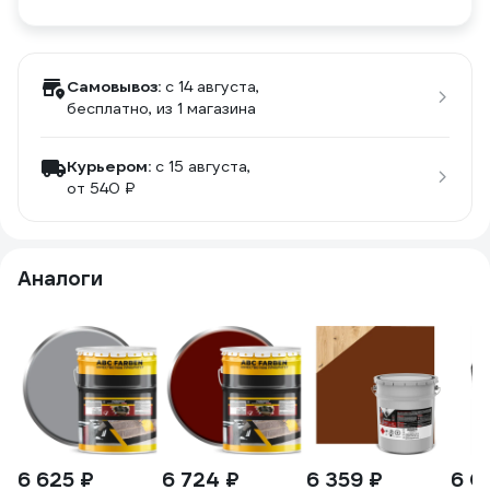
Самовывоз:
c 14 августа,
бесплатно
, из 1 магазина
Курьером:
c 15 августа,
от 540 ₽
Аналоги
6 625 ₽
6 724 ₽
6 359 ₽
6 0