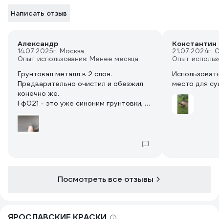
Написать отзыв
Александр
Константин 
14.07.2025
г. Москва
21.07.2024
г. 
Опыт использования: Менее месяца
Опыт использ
Грунтовал металл в 2 слоя.
Использовать
Предварительно очистил и обезжил
место для су
конечно же.
Гф021 - это уже синоним грунтовки, а
по факту - это не гф021, а алкидная
грунтовка, которая в разы лучшего
любой гф021. Ищите статью на Дзен
от профи про гф021.
Из плюсов:
1 укрывистая
2 довольно густая
Посмотреть все отзывы
3 сохнет как заявлено
4 лучше чем гф 021
5 запах ушёл за 3 дня
Из минусов:
ЯРОСЛАВСКИЕ КРАСКИ