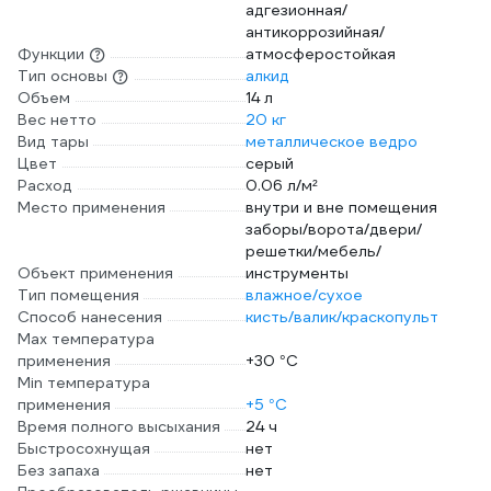
адгезионная/
антикоррозийная/
Функции
атмосферостойкая
Тип основы
алкид
Объем
14 л
Вес нетто
20 кг
Вид тары
металлическое ведро
Цвет
серый
Расход
0.06 л/м²
Место применения
внутри и вне помещения
заборы/ворота/двери/
решетки/мебель/
Объект применения
инструменты
Тип помещения
влажное/сухое
Способ нанесения
кисть/валик/краскопульт
Max температура
применения
+30 °С
Min температура
применения
+5 °С
Время полного высыхания
24 ч
Быстросохнущая
нет
Без запаха
нет