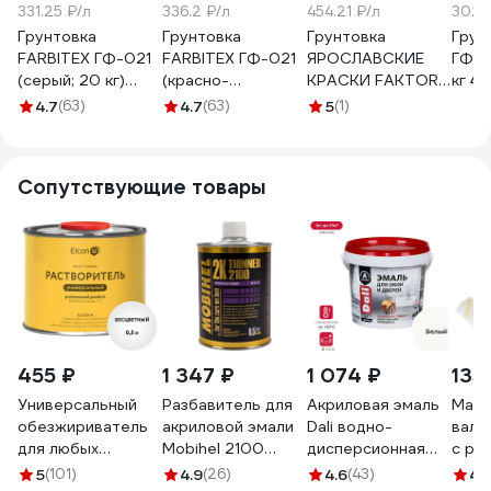
331.25 ₽/л
336.2 ₽/л
454.21 ₽/л
302.7
Грунтовка
Грунтовка
Грунтовка
Грун
FARBITEX ГФ-021
FARBITEX ГФ-021
ЯРОСЛАВСКИЕ
ГФ-0
(серый; 20 кг)
(красно-
КРАСКИ FAKTOR
кг 4
4300002141
коричневый; 20
ГФ-021 красно-
4.7
(63)
4.7
(63)
5
(1)
кг) 4300002142
коричневая,
барабан 20 кг
217518
Сопутствующие товары
455 ₽
1 347 ₽
1 074 ₽
135
Универсальный
Разбавитель для
Акриловая эмаль
Маля
обезжириватель
акриловой эмали
Dali водно-
вали
для любых
Mobihel 2100
дисперсионная
с ру
поверхностей
(банка; 500 мл)
для окон и дверей
Гирп
5
(101)
4.9
(26)
4.6
(43)
4.