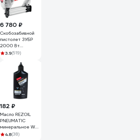
6 780 ₽
Скобозабивной
пистолет ЗУБР
2000 Вт
ЗСП-2000
3.9
(519)
182 ₽
Масло REZOIL
PNEUMATIC
минеральное WH-
45 0.1 л Rezer
4.8
(38)
03.008.00016