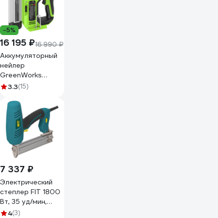
-5%
16 195 ₽
16 990 ₽
Аккумуляторный
нейлер
GreenWorks
GD24BN 3400707
3.3
(15)
7 337 ₽
Электрический
степлер FIT 1800
Вт, 35 уд/мин,
скобы 15-25 мм,
4
(3)