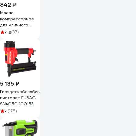
842 ₽
Mасло
компрессорное
для уличного
использования 1л
4.9
(37)
Compressor Oil
ISO-100 MANNOL
1918
5 135 ₽
Гвоздескобозабивной
пистолет FUBAG
SN4050 100153
4
(178)