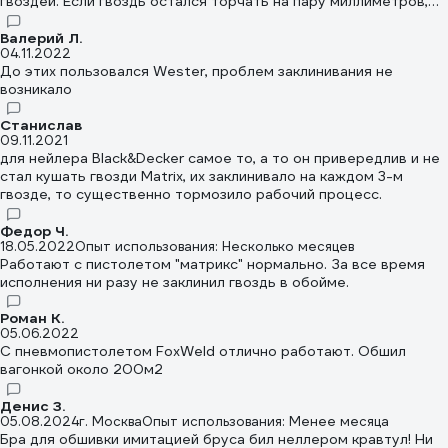
гвоздей. Если гвоздь остался торчать на пару миллиметров,
то добить его не загнув - 50/50.
Валерий Л.
04.11.2022
До этих пользовался Wester, проблем заклинивания не
возникало
Станислав
09.11.2021
для нейлера Black&Decker самое то, а то он привередлив и не
стал кушать гвозди Matrix, их заклинивало на каждом 3-м
гвозде, то существенно тормозило рабочий процесс.
Федор Ч.
18.05.2022
Опыт использования: Несколько месяцев
Работают с пистолетом "матрикс" нормально. За все время
исполнения ни разу не заклинил гвоздь в обойме.
Роман К.
05.06.2022
С пневмопистолетом FoxWeld отлично работают. Обшил
вагонкой около 200м2
Денис З.
05.08.2024
г. Москва
Опыт использования: Менее месяца
Бра для обшивки имитацией бруса бил неллером кравтул! Ни