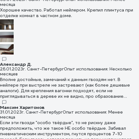
месяца
Хорошее качество. Работал нейлером. Крепил плинтуса при
отделке комнат в частном доме.
Александр Д.
26.01.2023
г. Санкт-Петербург
Опыт использования: Несколько
месяцев
Вполне достойные, замечаний к данным гвоздям нет. В
нейлере при выстреле не застревают (как более дешевые
аналоги). Для крепления вагонки подходят, если не
приглядываться в дереве их не видно, про образование
ржавчины не скажу, использовал внутри помещения, там ее с
лета не проявилось.
Максим Харитонов
31.01.2023
г. Санкт-Петербург
Опыт использования: Менее
месяца
Если эти гвозди "особо твёрдые", то не рискну даже
предположить, что же такое НЕ особо твёрдые. Забивал
пневматическим инструментом, гнутся процентов 7-10