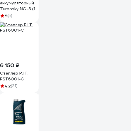
аккумуляторный
Turbosky NG-5 (1
АКБ) 936
5
(5)
6 150 ₽
Степлер P.I.T.
PST6001-C
4.2
(21)