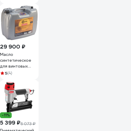
1,5 кг, резиновая
накладка 80632
29 900 ₽
Масло
синтетическое
для винтовых
компрессоров ET
5
(4)
Oil PAO 46 S
канистра 20л
100603605
-11%
5 399 ₽
6 073 ₽
Пневматический