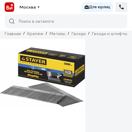
Москва
Для юрлиц
Поиск в каталоге
Главная
/
Крепёж
/
Метизы
/
Гвозди
/
Гвозди и штифты д