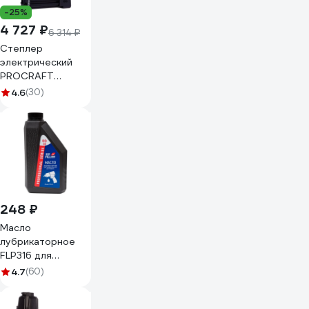
-25%
4 727 ₽
6 314 ₽
Степлер
электрический
PROCRAFT
PEH600
4.6
(30)
248 ₽
Масло
лубрикаторное
FLP316 для
пневматического
4.7
(60)
инструмента, 500
мл (канистра) FILL