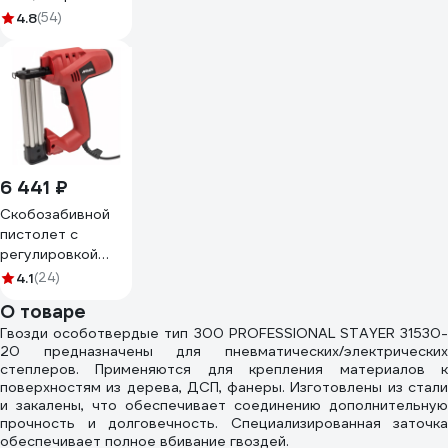
шт./мин, магаз.100
4.8
(54)
шт., LED-
подсветка
PST20H-30/625A
6 441 ₽
Cкобозабивной
пистолет с
регулировкой
силы удара ATLET
4.1
(24)
PCT200N
О товаре
Гвозди особотвердые тип 300 PROFESSIONAL STAYER 31530-
20 предназначены для пневматических/электрических
степлеров. Применяются для крепления материалов к
поверхностям из дерева, ДСП, фанеры. Изготовлены из стали
и закалены, что обеспечивает соединению дополнительную
прочность и долговечность. Специализированная заточка
обеспечивает полное вбивание гвоздей.