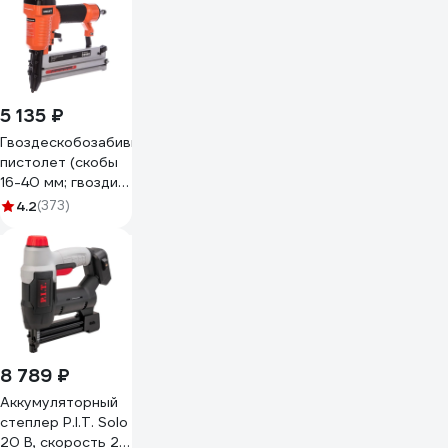
INN 071316
5 135 ₽
Гвоздескобозабивной
пистолет (скобы
16-40 мм; гвозди
15-50 мм) Gigant
4.2
(373)
NC15/50
8 789 ₽
Аккумуляторный
степлер P.I.T. Solo
20 В, скорость 20