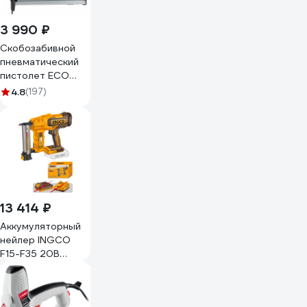
3 990 ₽
Скобозабивной
пневматический
пистолет ECO
ASL-50N
4.8
(197)
13 414 ₽
Аккумуляторный
нейлер INGCO
F15-F35 20В
INDUSTRIAL
CBNLI2005