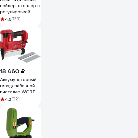
нейлер-степлер с
регулировкой
глубины MATRIX 3
4.6
(133)
в 1 57427
18 460 ₽
Аккумуляторный
гвоздезабивной
пистолет WORTEX
NG 1850 0311162
4.3
(92)