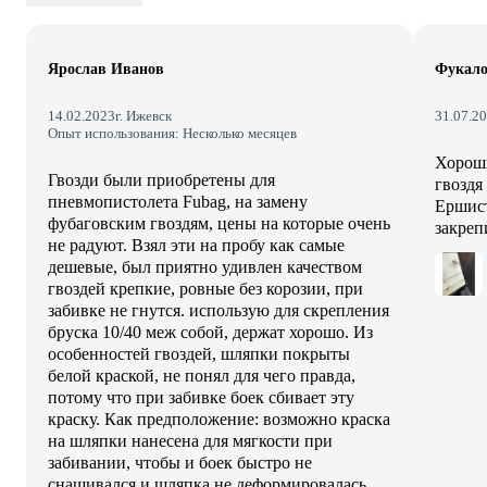
Ярослав Иванов
Фукало
14.02.2023
г. Ижевск
31.07.2
Опыт использования: Несколько месяцев
Хороши
Гвозди были приобретены для
гвоздя
пневмопистолета Fubag, на замену
Ершист
фубаговским гвоздям, цены на которые очень
закреп
не радуют. Взял эти на пробу как самые
дешевые, был приятно удивлен качеством
гвоздей крепкие, ровные без корозии, при
забивке не гнутся. использую для скрепления
бруска 10/40 меж собой, держат хорошо. Из
особенностей гвоздей, шляпки покрыты
белой краской, не понял для чего правда,
потому что при забивке боек сбивает эту
краску. Как предположение: возможно краска
на шляпки нанесена для мягкости при
забивании, чтобы и боек быстро не
снашивался и шляпка не деформировалась...