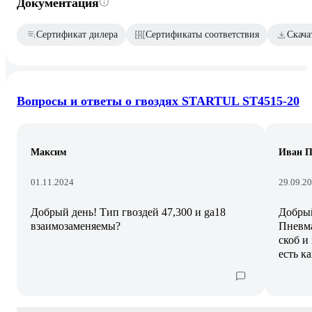
Документация
Сертификат дилера
Сертификаты соответствия
Скача
Вопросы и ответы о гвоздях STARTUL ST4515-20
Максим
Иван П
01.11.2024
29.09.2
Добрый день! Тип гвоздей 47,300 и ga18
Добрый
взаимозаменяемы?
Пневма
скоб и
есть к