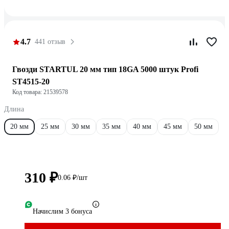
4.7
441 отзыв
Гвозди STARTUL 20 мм тип 18GA 5000 штук Profi
ST4515-20
Код товара: 21539578
Длина
20 мм
25 мм
30 мм
35 мм
40 мм
45 мм
50 мм
310 ₽
0.06 ₽/шт
Начислим 3 бонуса