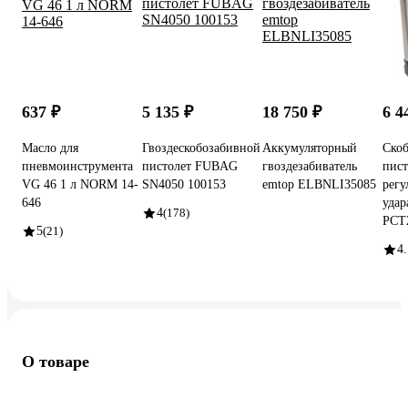
637 ₽
5 135 ₽
18 750 ₽
6 4
Масло для
Гвоздескобозабивной
Аккумуляторный
Cко
пневмоинструмента
пистолет FUBAG
гвоздезабиватель
пист
VG 46 1 л NORM 14-
SN4050 100153
emtop ELBNLI35085
регу
646
уда
4
(178)
PCT
5
(21)
4.
О товаре