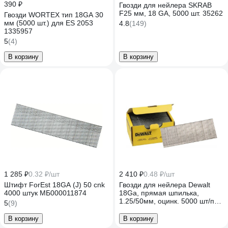
390 ₽
Гвозди для нейлера SKRAB
F25 мм, 18 GA, 5000 шт. 35262
Гвозди WORTEX тип 18GA 30
мм (5000 шт.) для ES 2053
4.8
(149)
1335957
5
(4)
В корзину
В корзину
1 285 ₽
0.32 ₽/шт
2 410 ₽
0.48 ₽/шт
Штифт ForEst 18GA (J) 50 cnk
Гвозди для нейлера Dewalt
4000 штук МБ000011874
18Ga, прямая шпилька,
1.25/50мм, оцинк. 5000 шт/пач
5
(9)
DNBT1850GZ
В корзину
В корзину