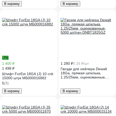
В корзину
В корзину
-7%
1 400 ₽
1 280 ₽
0.26 ₽/шт
1 498 ₽
Гвозди для нейлера Dewalt
18Ga, прямая шпилька,
Штифт ForEst 18GA (J) 10 cnk
1.25/25мм, оцинкованные,
15000 штук МБ000016882
5000 шт/пач DNBT1825GZ
5
(9)
В корзину
В корзину