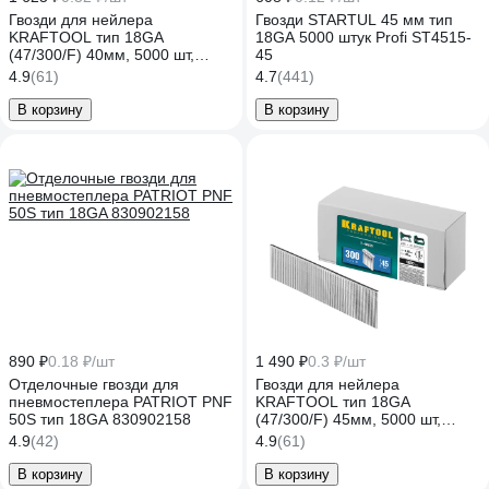
Гвозди для нейлера
Гвозди STARTUL 45 мм тип
KRAFTOOL тип 18GA
18GA 5000 штук Profi ST4515-
(47/300/F) 40мм, 5000 шт,
45
31785-40
4.9
(61)
4.7
(441)
В корзину
В корзину
890 ₽
0.18 ₽/шт
1 490 ₽
0.3 ₽/шт
Отделочные гвозди для
Гвозди для нейлера
пневмостеплера PATRIOT PNF
KRAFTOOL тип 18GA
50S тип 18GA 830902158
(47/300/F) 45мм, 5000 шт,
31785-45
4.9
(42)
4.9
(61)
В корзину
В корзину