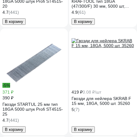
18GA 5000 штук Profi ST4515-
KRAFTOOL тип 18GA
20
(47/300/F) 30 мм, 5000 шт,
31785-30
4.7
(441)
4.9
(61)
В корзину
В корзину
-5%
371 ₽
419 ₽
0.08 ₽/шт
390 ₽
Гвозди для нейлера SKRAB F
15 мм, 18GA, 5000 шт. 35260
Гвозди STARTUL 25 мм тип
18GA 5000 штук Profi ST4515-
5
(7)
25
4.7
(441)
В корзину
В корзину