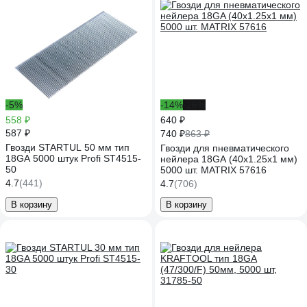
-5%
-14%
-26%
558 ₽
640 ₽
587 ₽
740 ₽
863 ₽
Гвозди STARTUL 50 мм тип
Гвозди для пневматического
18GA 5000 штук Profi ST4515-
нейлера 18GA (40х1.25х1 мм)
50
5000 шт. MATRIX 57616
4.7
(441)
4.7
(706)
В корзину
В корзину