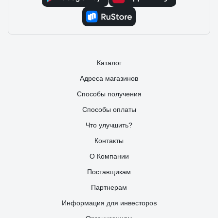
05.06.2017
Евгений
Сам по себе степлер порадовал, быстро собрал
конструкцию опалубки и прочие мелочи крепить вопрос
не стоит, взял степлер в руки и порядок. Несмотря на
маленький диаметр 1 мм, держат крепко.
Каталог
Адреса магазинов
Способы получения
Способы оплаты
Что улучшить?
Контакты
О Компании
Поставщикам
Партнерам
Информация для инвесторов