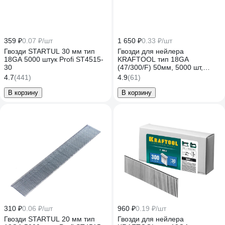
359 ₽
0.07 ₽/шт
1 650 ₽
0.33 ₽/шт
Гвозди STARTUL 30 мм тип
Гвозди для нейлера
18GA 5000 штук Profi ST4515-
KRAFTOOL тип 18GA
30
(47/300/F) 50мм, 5000 шт,
31785-50
4.7
(441)
4.9
(61)
В корзину
В корзину
310 ₽
0.06 ₽/шт
960 ₽
0.19 ₽/шт
Гвозди STARTUL 20 мм тип
Гвозди для нейлера