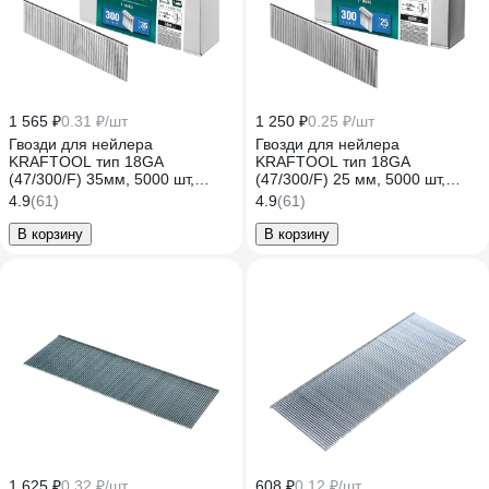
1 565 ₽
0.31 ₽/шт
1 250 ₽
0.25 ₽/шт
Гвозди для нейлера
Гвозди для нейлера
KRAFTOOL тип 18GA
KRAFTOOL тип 18GA
(47/300/F) 35мм, 5000 шт,
(47/300/F) 25 мм, 5000 шт,
31785-35
31785-25
4.9
(61)
4.9
(61)
В корзину
В корзину
1 625 ₽
0.32 ₽/шт
608 ₽
0.12 ₽/шт