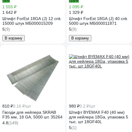
-5%
-18%
1 555 ₽
1 095 ₽
1 642 ₽
1 329 ₽
Штифт ForEst 18GA (J) 12 cnk
Штифт ForEst 18GA (J) 40 cnk
15000 штук МБ000015209
5000 штук МБ000011871
5
(9)
5
(9)
В корзину
В корзину
810 ₽
0.16 ₽/шт
980 ₽
0.2 ₽/шт
Гвозди для нейлера SKRAB
Штифт BYEMAX F40 (40 мм)
F35 мм, 18 GA, 5000 шт. 35264
для нейлера 18Ga, упаковка 5
тыс. шт 18GF40L
4.8
(149)
5
(1)