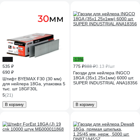
-22%
-13%
535 ₽
775 ₽
888 ₽
0.13 ₽/шт
690 ₽
Гвозди для нейлера INGCO
18GA (35x1.25x1мм) 6000 шт.
Штифт BYEMAX F30 (30 мм)
SUPER INDUSTRIAL ANA18356
для нейлера 18Ga, упаковка 5
тыс. шт 18GF30L
5
(21)
В корзину
В корзину