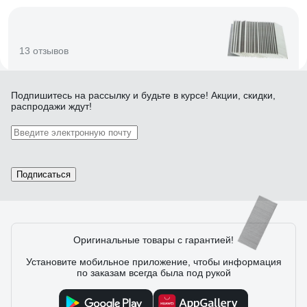
13 отзывов
Отзыв о гвоздях SUMAKE F-30 31381
Подпишитесь
на рассылку
и будьте в курсе! Акции, скидки,
распродажи ждут!
09.06.2016
Север Сергей Валерьевич
Прочность гвоздей позволяет прибивать жесть 0.55мм к
фанере. Обоймы не рассыпаются. Шляпка покрашена в
коричневый цвет.
Подписаться
118 отзывов
Оригинальные товары с гарантией!
Установите мобильное приложение, чтобы информация
по заказам всегда была под рукой
Отзыв о гвоздях для пневматического
нейлера MATRIX 50ммх1,25ммх1мм 5000
57620