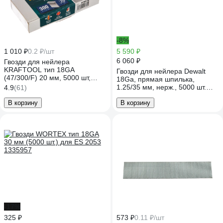
-8%
1 010 ₽
0.2 ₽/шт
5 590 ₽
6 060 ₽
Гвозди для нейлера
KRAFTOOL тип 18GA
Гвозди для нейлера Dewalt
(47/300/F) 20 мм, 5000 шт,
18Ga, прямая шпилька,
31785-20
1.25/35 мм, нерж., 5000 шт.
4.9
(61)
DNBT1835SZ
В корзину
В корзину
-17%
325 ₽
573 ₽
0.11 ₽/шт