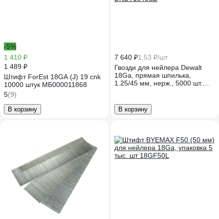
-5%
1 410 ₽
7 640 ₽
1.53 ₽/шт
1 489 ₽
Гвозди для нейлера Dewalt
18Ga, прямая шпилька,
Штифт ForEst 18GA (J) 19 cnk
1.25/45 мм, нерж., 5000 шт.
10000 штук МБ000011868
DNBT1845SZ
5
(9)
В корзину
В корзину