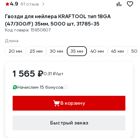
4.9
61 отзыв
Гвозди для нейлера KRAFTOOL тип 18GA
(47/300/F) 35мм, 5000 шт, 31785-35
Код товара: 15950607
Длина
20 мм
25 мм
30 мм
35 мм
40 мм
45 мм
50
1 565 ₽
0.31 ₽/шт
Начислим 15 бонусов
В корзину
Быстрый заказ