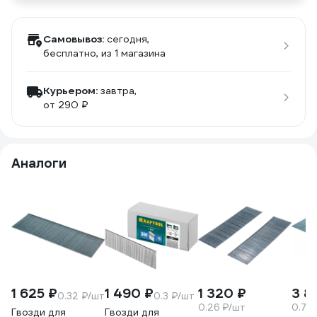
Самовывоз:
сегодня,
бесплатно
, из 1 магазина
Курьером:
завтра,
от 290 ₽
Аналоги
1 625 ₽
1 490 ₽
1 320 ₽
3 8
0.32 ₽/шт
0.3 ₽/шт
0.26 ₽/шт
0.76
Гвозди для
Гвозди для