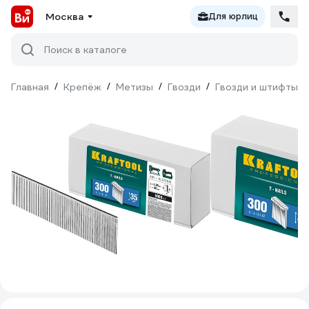
Москва
Для юрлиц
Поиск в каталоге
Главная
/
Крепёж
/
Метизы
/
Гвозди
/
Гвозди и штифты д