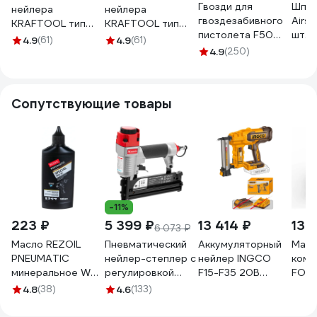
Гвозди для
Шпил
нейлера
нейлера
гвоздезабивного
Airs
KRAFTOOL тип
KRAFTOOL тип
пистолета F50
шт. S
18GA (47/300/F)
18GA (47/300/F)
4.9
(61)
4.9
(61)
(1.05х1.25х35 мм;
NK/
40мм, 5000 шт,
45мм, 5000 шт,
4.9
(250)
5000 шт.) FUBAG
DGK
31785-40
31785-45
140102
Сопутствующие товары
-11%
223 ₽
5 399 ₽
13 414 ₽
13 
6 073 ₽
Масло REZOIL
Пневматический
Аккумуляторный
Масл
PNEUMATIC
нейлер-степлер с
нейлер INGCO
комп
минеральное WH-
регулировкой
F15-F35 20В
FOX
45 0.1 л Rezer
глубины MATRIX 3
INDUSTRIAL
RENO
4.8
(38)
4.6
(133)
03.008.00016
в 1 57427
CBNLI2005
100 