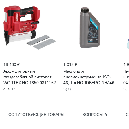
18 460 ₽
1 012 ₽
4 
Аккумуляторный
Масло для
Пн
гвоздезабивной пистолет
пневмоинструмента ISO-
ин
WORTEX NG 1850 0311162
46, 1 л NORDBERG NHA46
04
4.3
(92)
5
(7)
5
(
4
СОПУТСТВУЮЩИЕ ТОВАРЫ
ВОПРОСЫ
С