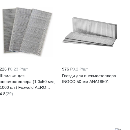
226 ₽
0.23 ₽/шт
976 ₽
0.2 ₽/шт
Шпильки для
Гвозди для пневмостеплера
пневмостеплера (1.0х50 мм;
INGCO 50 мм ANA18501
1000 шт.) Foxweld AERO
5756
4.8
(29)