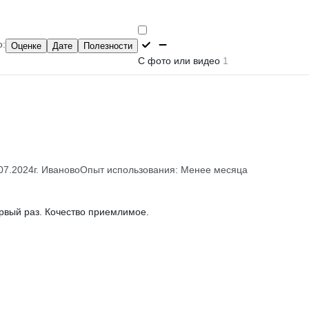
о:
Оценке
Дате
Полезности
С фото или видео
1
07.2024
г. Иваново
Опыт использования: Менее месяца
рвый раз. Кочество приемлимое.