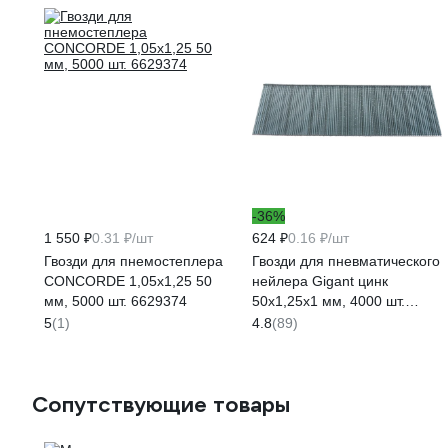
-36%
1 550 ₽
0.31 ₽/шт
624 ₽
0.16 ₽/шт
Гвозди для пнемостеплера
Гвозди для пневматического
CONCORDE 1,05х1,25 50
нейлера Gigant цинк
мм, 5000 шт. 6629374
50х1,25х1 мм, 4000 шт.
GGPN-4
5
(1)
4.8
(89)
Сопутствующие товары