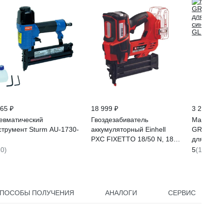
965 ₽
18 999 ₽
3 278 ₽
евматический
Гвоздезабиватель
Масло 
струмент Sturm AU-1730-
аккумуляторный Einhell
GREENL
PXC FIXETTO 18/50 N, 18
для ко
В, гвозди 15-50 мм, 60 уд/
синтети
10)
5
(1)
мин, без АКК и ЗУ 4257795
GLF301
ПОСОБЫ ПОЛУЧЕНИЯ
АНАЛОГИ
СЕРВИС