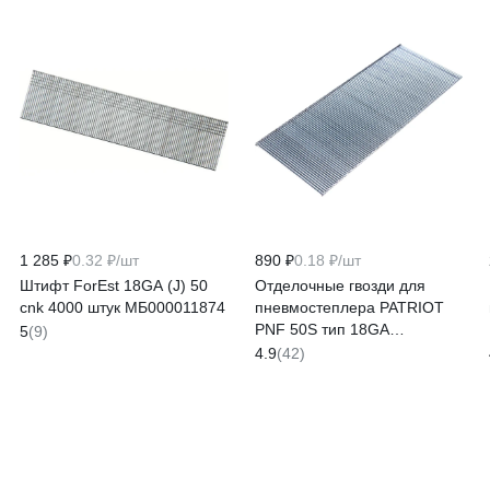
1 285 ₽
0.32 ₽/шт
890 ₽
0.18 ₽/шт
Штифт ForEst 18GA (J) 50
Отделочные гвозди для
cnk 4000 штук МБ000011874
пневмостеплера PATRIOT
PNF 50S тип 18GA
5
(9)
830902158
4.9
(42)