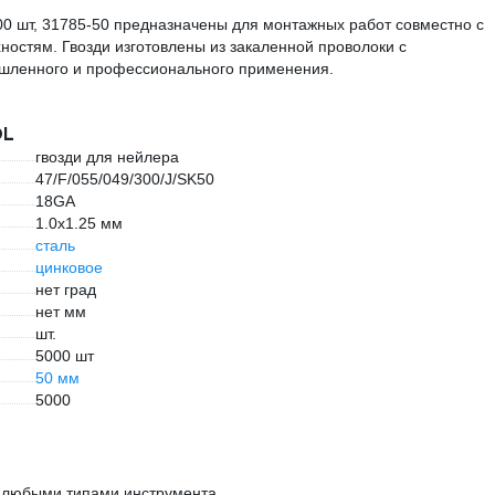
00 шт, 31785-50 предназначены для монтажных работ совместно с
остям. Гвозди изготовлены из закаленной проволоки с
шленного и профессионального применения.
OL
гвозди для нейлера
47/F/055/049/300/J/SK50
18GA
1.0х1.25 мм
сталь
цинковое
нет град
нет мм
шт.
5000 шт
50 мм
5000
с любыми типами инструмента