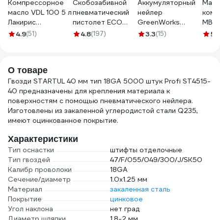
Компрессорное
Скобозабивной
Аккумуляторный
Масл
масло VDL 100 5 л
пневматический
нейлер
комп
Лакирис
пистолет ECO
GreenWorks
MB C
55564560
ASL-50N
GD24BN 3400707
VDL 
4.9
(51)
4.8
(197)
3.3
(15)
5
(
MEC
BRO
4673
О товаре
Гвозди STARTUL 40 мм тип 18GA 5000 штук Profi ST4515-
40 предназначены для крепления материала к
поверхностям с помощью пневматического нейлера.
Изготовлены из закаленной углеродистой стали Q235,
имеют оцинкованное покрытие.
Характеристики
Тип оснастки
штифты отделочные
Тип гвоздей
47/F/055/049/300/J/SK50
Калибр проволоки
18GA
Сечение/диаметр
1.0х1.25 мм
Материал
закаленная сталь
Покрытие
цинковое
Угол наклона
нет град
Диаметр шляпки
1.8-2 мм