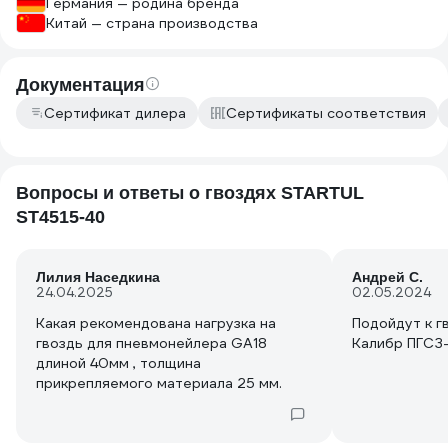
не деформировалась...
Германия — родина бренда
Китай — страна производства
Документация
Сертификат дилера
Сертификаты соответствия
Вопросы и ответы о гвоздях STARTUL
ST4515-40
Лилия Наседкина
Андрей С.
24.04.2025
02.05.2024
Какая рекомендована нагрузка на
Подойдут к г
гвоздь для пневмонейлера GA18
Калибр ПГСЗ-
длиной 40мм , толщина
прикрепляемого материала 25 мм.