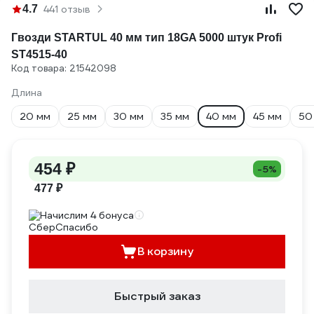
4.7
441 отзыв
Гвозди STARTUL 40 мм тип 18GA 5000 штук Profi
ST4515-40
Код товара: 21542098
Длина
20 мм
25 мм
30 мм
35 мм
40 мм
45 мм
50
454 ₽
-5%
477 ₽
Начислим 4 бонуса
В корзину
Быстрый заказ