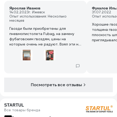
Ярослав Иванов
Фукалов Иль
14.02.2023
г. Ижевск
31.07.2022
Опыт использования: Несколько
Опыт использ
месяцев
Хорошие гвоз
Гвозди были приобретены для
толщина гвоз
пневмопистолета Fubag, на замену
плоскость шл
фубаговским гвоздям, цены на
приглядывалс
которые очень не радуют. Взял эти на
на 6 штук, д
пробу как самые дешевые, был
приятно удивлен качеством гвоздей
крепкие, ровные без корозии, при
забивке не гнутся. использую для
скрепления бруска 10/40 меж собой,
держат хорошо. Из особенностей
гвоздей, шляпки покрыты белой
Посмотреть все отзывы
краской, не понял для чего правда,
потому что при забивке боек сбивает
эту краску. Как предположение:
возможно краска на шляпки нанесена
STARTUL
для мягкости при забивании, чтобы и
Все товары бренда
боек быстро не снашивался и шляпка