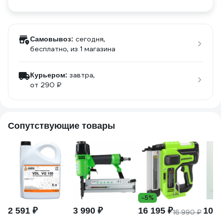
сегодня,
Самовывоз:
бесплатно
, из 1 магазина
завтра,
Курьером:
от 290 ₽
Сопутствующие товары
-5%
2 591 ₽
3 990 ₽
16 195 ₽
10 0
16 990 ₽