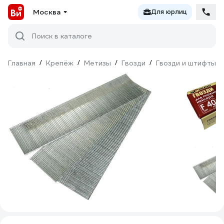
Москва
Для юрлиц
Поиск в каталоге
Главная
/
Крепёж
/
Метизы
/
Гвозди
/
Гвозди и штифты д