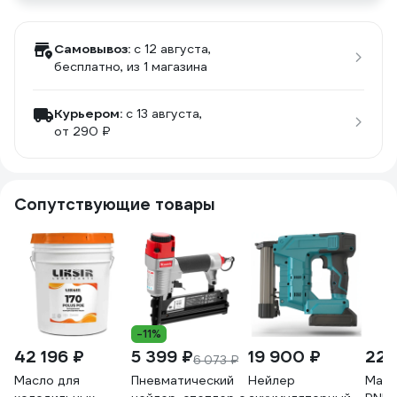
Самовывоз:
c 12 августа,
бесплатно
, из 1 магазина
Курьером:
c 13 августа,
от 290 ₽
Сопутствующие товары
-11%
42 196 ₽
5 399 ₽
19 900 ₽
223
6 073 ₽
Масло для
Пневматический
Нейлер
Масл