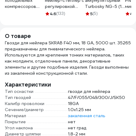
холодильных
нейлер-степлер с
аккумуляторный
PNE
компрессоров
регулировкой
Turbosky NG-5 (1
мине
LIKSIR POLUS POE
глубины MATRIX 3
АКБ) 936
45 0.
4.6
(133)
5
(5)
4.
170 209735
в 1 57427
03.0
О товаре
Гвозди для нейлера SKRAB F40 мм, 18 GA, 5000 шт. 35265
предназначены для пневматического нейлера.
Используются для крепления тонких материалов, таких
как молдинги, отделочные панели, декоративные
элементы и другие подобные изделия. Гвозди выполнены
из закаленной конструкционной стали.
Характеристики
Тип оснастки
гвозди для нейлера
Тип гвоздей
47/F/055/049/300/J/SK50
Калибр проволоки
18GA
Сечение/диаметр
1.0х1.25 мм
Материал
закаленная сталь
Покрытие
нет
Угол наклона
нет град
Диаметр шляпки
1.8-2 мм