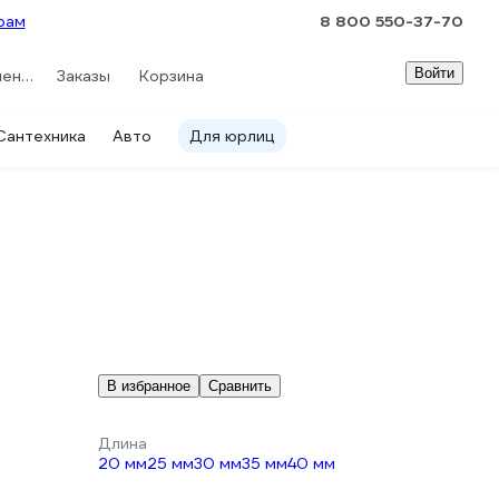
рам
8 800 550-37-70
Войти
Сравнение
Заказы
Корзина
Сантехника
Авто
Для юрлиц
В избранное
Сравнить
Длина
20 мм
25 мм
30 мм
35 мм
40 мм