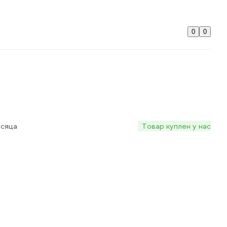
0
0
есяца
Товар куплен у нас