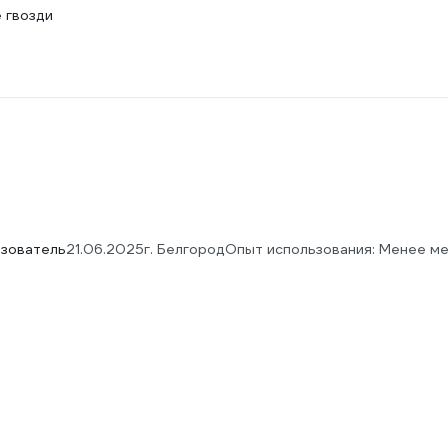
 гвозди
зователь
21.06.2025
г. Белгород
Опыт использования: Менее м