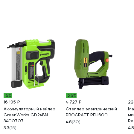
-5%
-25%
16 195 ₽
4 727 ₽
22
Аккумуляторный нейлер
Степлер электрический
Ма
GreenWorks GD24BN
PROCRAFT PEH600
ми
3400707
Re
4.6
(30)
3.3
(15)
4.8