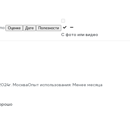
по:
Оценке
Дате
Полезности
С фото или видео
.2024
г. Москва
Опыт использования: Менее месяца
хорошо