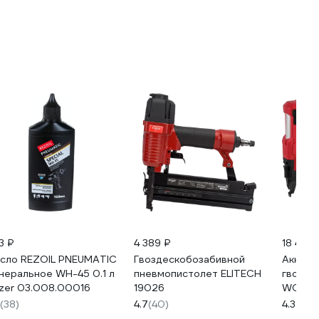
3 ₽
4 389 ₽
18 460
сло REZOIL PNEUMATIC
Гвоздескобозабивной
Аккуму
неральное WH-45 0.1 л
пневмопистолет ELITECH
гвозде
zer 03.008.00016
19026
WORTEX
(38)
4.7
(40)
4.3
(92)