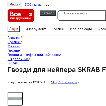
306 магазинов
Москва
Каталог
Инструмент
Крепеж
Всё для сада
Элек
Акции
Главная
/
Крепёж
/
Метизы
/
Гвозди
/
Гвозди и штифты для нейлеров
/
Отделочные
/
SKRAB
Гвозди для нейлера SKRAB F
Код товара:
27129620
4.8
(149 отзывов)