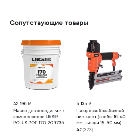
Сопутствующие товары
42 196 ₽
5 135 ₽
Масло для холодильных
Гвоздескобозабивной
компрессоров LIKSIR
пистолет (скобы 16-40
POLUS POE 170 209735
мм; гвозди 15-50 мм)
Gigant NC15/50
4.2
(373)