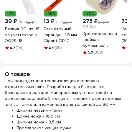
-7%
-48%
-20%
39 ₽
13 ₽
275 ₽
732
/шт
/шт
42 ₽
25 ₽
345 ₽
5.5 ₽/м
Лезвия (10 шт; 18
Разметочный
Каме
Креппированная
мм) vertextools
карандаш 1.5 мм
водн
клейкая
0029-18
Gigant GP-2
(36х1
бумажная/
B600
4.3
(114)
4.9
(66)
5
(
малярная лента
4.7
(359)
АБРА
AVIORA 50 мм, 50
м 304-010
О товаре
Нож подходит для теплоизоляции и гипсовых
строительных плит. Разработан для быстрого и
безопасного раскроя минеральных утеплителей на
основе кварца любой толщины, гипсовых строительных
плит, а также для каменной ваты толщиной до 80 мм.
Ширина лезвия - 18мм
Длина ножа - 16,5 см
Ширина ножа - 3,5 см
Противоскользящая ручка