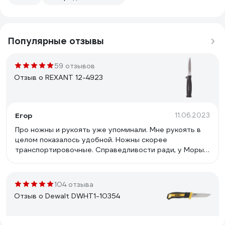
Популярные отзывы
59 отзывов
Отзыв о REXANT 12-4923
Егор
11.06.2023
Про ножны и рукоять уже упоминали. Мне рукоять в
целом показалось удобной. Ножны скорее
транспортировочные. Справедливости ради, у Моры
ножны тоже сделаны под узкий ремень. Нож
покупался в основном из интереса проверить, на
сколько нынешний китай отличается от Моры. Сталь
104 отзыва
здесь скорее всего 420, твёрдость по ощущениям
Отзыв о Dewalt DWHT1-10354
50-52hrc. Спуски слабовогнутые, с явными следами
от наждака. Сразу после распаковки ножу был сделан
микроподвод на трианглах. Угол делался больше 30-