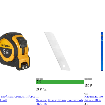
-7%
150 ₽
39 ₽
/шт
с тройным стопом Inforce
Карандаш по м
11-70
Лезвия (10 шт; 18 мм) vertextools
145мм 1806
0029-18
4.4