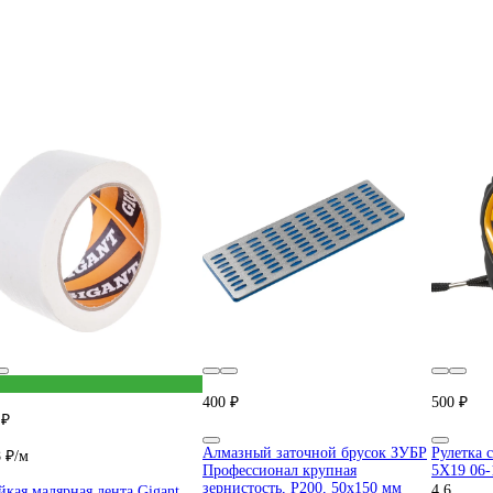
400 ₽
500 ₽
 ₽
Алмазный заточной брусок ЗУБР
Рулетка 
8 ₽/м
Профессионал крупная
5Х19 06-
зернистость, Р200, 50х150 мм
4.6
йкая малярная лента Gigant