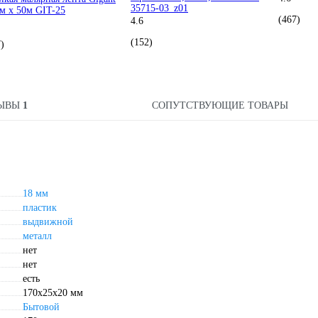
35715-03_z01
м x 50м GIT-25
(467)
4.6
(152)
)
ЗЫВЫ
1
СОПУТСТВУЮЩИЕ ТОВАРЫ
18 мм
пластик
выдвижной
металл
нет
нет
есть
170х25х20 мм
Бытовой