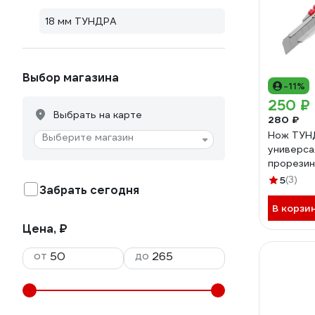
18 мм ТУНДРА
Выбор магазина
-11%
250 ₽
Выбрать на карте
280 ₽
Нож ТУН
Выберите магазин
универса
прорези
металлич
5
(3)
Забрать сегодня
мм 1006
В корзи
Цена, ₽
от
до