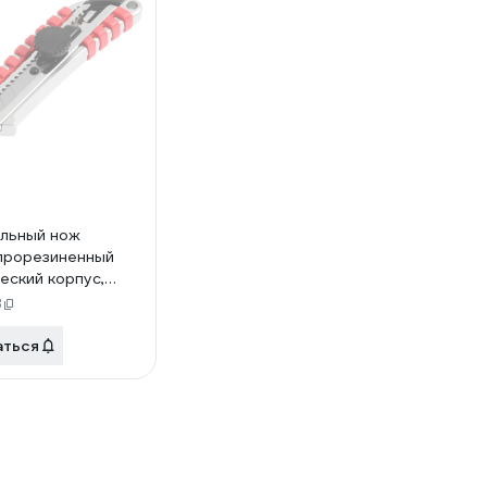
льный нож
прорезиненный
еский корпус,
 фиксатор, 18 мм
8
аться