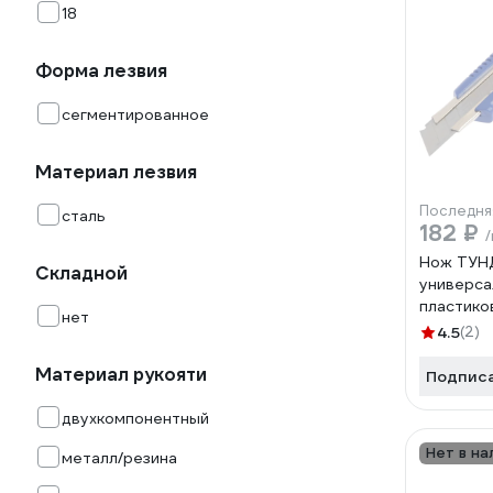
18
Форма лезвия
сегментированное
Материал лезвия
Последня
сталь
182 ₽
Нож ТУН
Складной
универса
пластико
нет
металлич
4.5
(2)
направля
1006499
Материал рукояти
Подпис
двухкомпонентный
Нет в на
металл/резина