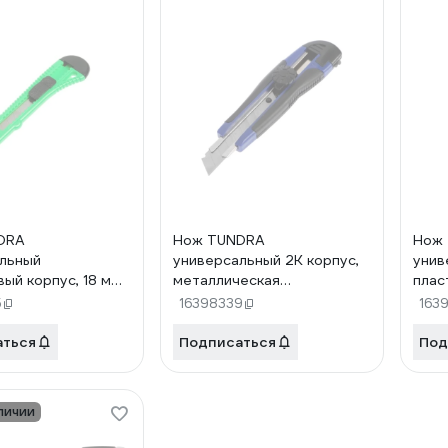
DRA
Нож TUNDRA
Нож
льный
универсальный 2К корпус,
унив
вый корпус, 18 мм
металлическая
плас
направляющая, винтовой
мета
5
16398339
163
фиксатор, 18 мм 1006502
напр
100
аться
Подписаться
Под
личии