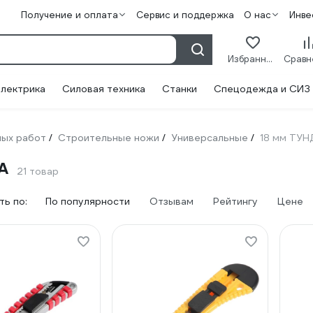
Получение и оплата
Сервис и поддержка
О нас
Инве
Избранное
лектрика
Силовая техника
Станки
Спецодежда и СИЗ
ных работ
Строительные ножи
Универсальные
18 мм ТУ
/
/
/
А
21 товар
ь по:
По популярности
Отзывам
Рейтингу
Цене