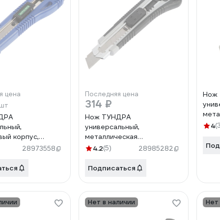
я цена
Последняя цена
Нож
314 ₽
унив
/шт
мета
ДРА
Нож ТУНДРА
винт
4
(
льный,
универсальный,
лезв
вый корпус,
металлическая
Под
еская
направляющая, 2 запасных
4.2
(5)
28973558
28985282
ющая, 18 мм
лезвия, 2К корпус, 18 мм
1006506
аться
Подписаться
личии
Нет в наличии
Нет