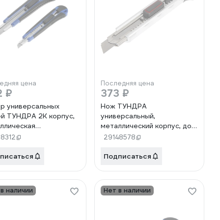
едняя цена
Последняя цена
2 ₽
373 ₽
р универсальных
Нож ТУНДРА
й ТУНДРА 2К корпус,
универсальный,
ллическая
металлический корпус, доп.
авляющая,9 мм и 18 мм,
винтовой фиксатор, 6
98312
29148578
. 1006511
лезвий, 18 мм 1818330
писаться
Подписаться
 в наличии
Нет в наличии