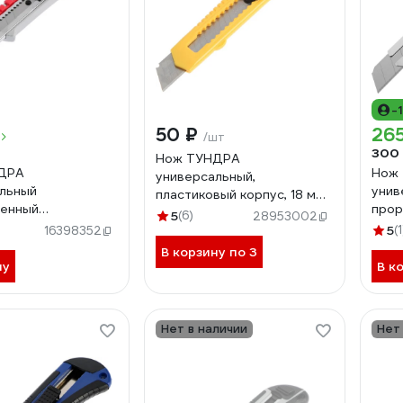
-
50 ₽
265
/шт
300
Нож ТУНДРА
ДРА
Нож
универсальный,
льный
унив
пластиковый корпус, 18 мм
ненный
прор
1006496
5
(6)
28953002
еский корпус, 18
мета
5
(1
16398352
508
винт
В корзину по 3
100
ну
В к
Нет в наличии
Нет