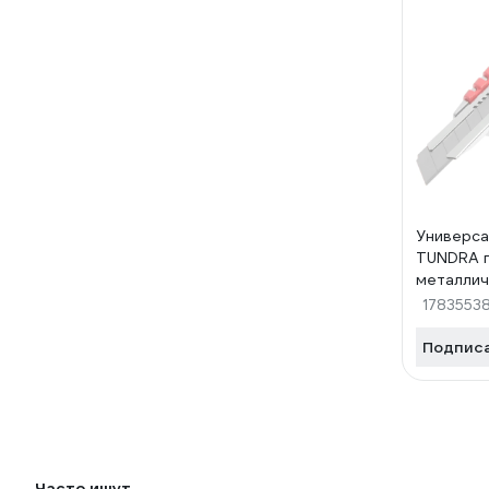
Универса
TUNDRA 
металлич
винтовой
1783553
1006509
Подпис
Часто ищут