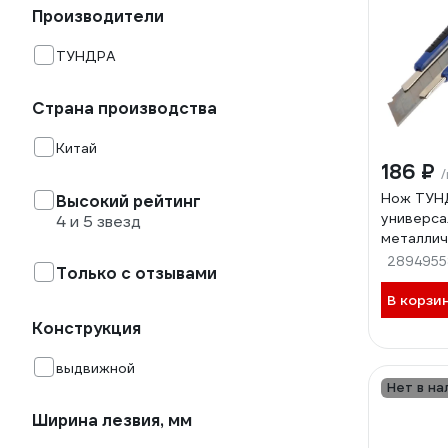
Производители
ТУНДРА
Страна производства
Китай
186 ₽
Нож ТУН
Высокий рейтинг
универса
4 и 5 звезд
металлич
направля
2894955
Только с отзывами
18 мм 10
В корзи
Конструкция
выдвижной
Нет в на
Ширина лезвия, мм