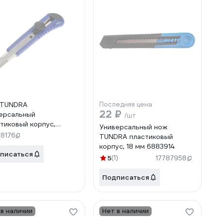
 TUNDRA
Последняя цена
22 ₽
ерсальный
/шт
стиковый корпус,
Универсальный нож
лл. направляющая,
98176
TUNDRA пластиковый
овой фиксатор, 18 мм
корпус, 18 мм 6883914
6498
писаться
5
(1)
17787958
Подписаться
 в наличии
Нет в наличии