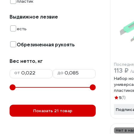
пластик
Выдвижное лезвие
есть
Обрезиненная рукоять
Вес нетто, кг
Последня
113 ₽
/
от
до
Набор н
универса
пластико
18 мм, 2 
5
(1)
Подпис
Показать 21 товар
Нет в на