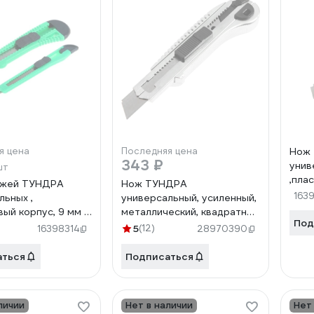
я цена
Последняя цена
Нож
343 ₽
унив
шт
,пла
ожей ТУНДРА
Нож ТУНДРА
мета
163
льных ,
универсальный, усиленный,
винт
вый корпус, 9 мм и
металлический, квадратный
100
Под
шт. 1006510
фиксатор, 18 мм 2812970
5
(12)
16398314
28970390
аться
Подписаться
личии
Нет в наличии
Нет