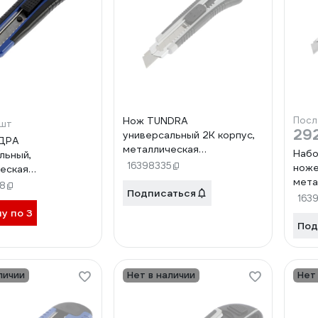
Нож TUNDRA
Посл
/шт
29
универсальный 2К корпус,
ДРА
металлическая
Набо
льный,
направляющая, 2 доп.
16398335
ноже
еская
лезвия, 18 мм 1006506
мета
ющая, 2К корпус,
8
Подписаться
напр
06501
163
2 шт
ну по 3
Под
личии
Нет в наличии
Нет