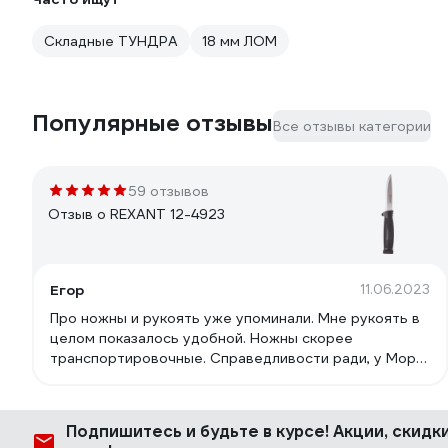
Складные ТУНДРА
18 мм ЛОМ
Популярные отзывы
Все отзывы категории
59 отзывов
Отзыв о REXANT 12-4923
Егор
11.06.2023
Про ножны и рукоять уже упоминали. Мне рукоять в
целом показалось удобной. Ножны скорее
транспортировочные. Справедливости ради, у Моры
ножны тоже сделаны под узкий ремень. Нож
покупался в основном из интереса проверить, на
сколько нынешний китай отличается от Моры. Сталь
Подпишитесь
и будьте в курсе! Акции, скид
здесь скорее всего 420, твёрдость по ощущениям