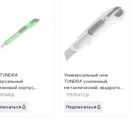
 TUNDRA
Универсальный нож
ерсальный
TUNDRA усиленный,
тиковый корпус,
металлический, квадратный
ллическая
фиксатор, 18 мм 2812970
98348
17835472
авляющая, 18 мм
6499
писаться
Подписаться