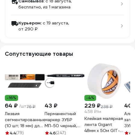
Самовывоз:
c 18 августа,
бесплатно
, из 1 магазина
Курьером:
c 19 августа,
от 290 ₽
Сопутствующие товары
-16%
-4%
64 ₽
43 ₽
229 ₽
400
/шт
76 ₽
238 ₽
4.58 ₽/м
Лезвия
Перманентный
Алма
Клейкая малярная
сегментированные
маркер ЗУБР
зато
лента Gigant
(10 шт; 18 мм) для
МП-50 черный,
ЗУБР
48мм x 50м GIT-
ножа Вихрь
0.5 мм экстра
Проф
4.4
(79)
4.6
(247)
4.