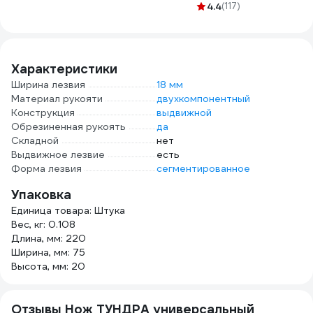
25
73/10/10/5
тонкий 06321-2
4.4
(117)
круп
зерн
Р200
3571
Характеристики
Ширина лезвия
18 мм
Материал рукояти
двухкомпонентный
Конструкция
выдвижной
Обрезиненная рукоять
да
Складной
нет
Выдвижное лезвие
есть
Форма лезвия
сегментированное
Упаковка
Единица товара: Штука
Вес, кг: 0.108
Длина, мм: 220
Ширина, мм: 75
Высота, мм: 20
Отзывы Нож ТУНДРА универсальный