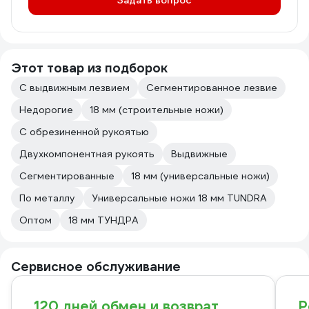
Задать вопрос
Этот товар из подборок
С выдвижным лезвием
Сегментированное лезвие
Недорогие
18 мм (строительные ножи)
С обрезиненной рукоятью
Двухкомпонентная рукоять
Выдвижные
Сегментированные
18 мм (универсальные ножи)
По металлу
Универсальные ножи 18 мм TUNDRA
Оптом
18 мм ТУНДРА
Сервисное обслуживание
120 дней обмен и возврат
Р