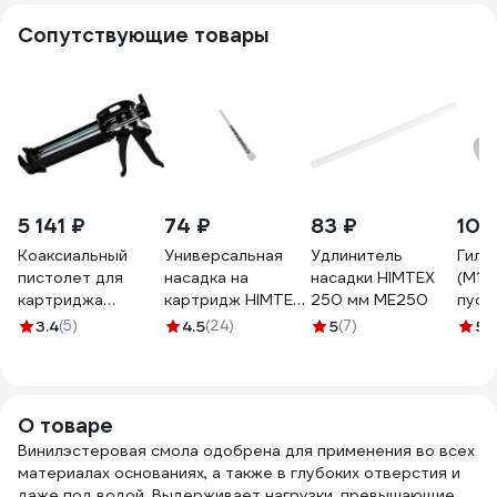
Сопутствующие товары
5 141 ₽
74 ₽
83 ₽
100
Коаксиальный
Универсальная
Удлинитель
Гиль
пистолет для
насадка на
насадки HIMTEX
(М12
картриджа
картридж HIMTEX
250 мм ME250
пуст
HIMTEX 400 мл
300, 400 мл TN
осно
3.4
(5)
4.5
(24)
5
(7)
5
(
MET410
Zitar
О товаре
Винилэстеровая смола одобрена для применения во всех
материалах основаниях, а также в глубоких отверстия и
даже под водой. Выдерживает нагрузки, превышающие