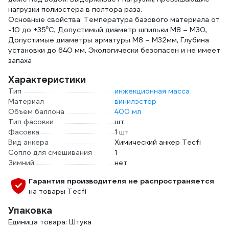
нагрузки полиэстера в полтора раза.
Основные свойства: Температура базового материала от
-10 до +35⁰С, Допустимый диаметр шпильки М8 – М30,
Допустимые диаметры арматуры М8 – М32мм, Глубина
установки до 640 мм, Экологически безопасен и не имеет
запаха
Характеристики
Тип
инжекционная масса
Материал
винилэстер
Объем баллона
400 мл
Тип фасовки
шт.
Фасовка
1 шт
Вид анкера
Химический анкер Tecfi
Сопло для смешивания
1
Зимний
нет
Гарантия производителя не распространяется
на товары Tecfi
Упаковка
Единица товара: Штука