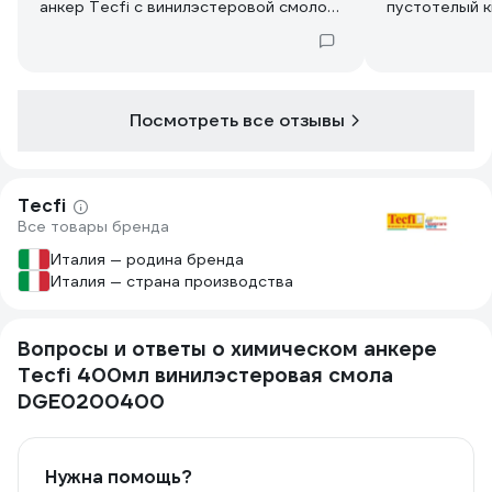
анкер Tecfi с винилэстеровой смолой,
пустотелый к
и не пожалел. Смола схватывается
Винилэстеро
уверенно, формирует очень прочную
быстро и об
связь даже в проблемных материалах
монолитную ф
вроде ячеистого бетона.
создает внут
материале с
Посмотреть все отзывы
оптимален д
работ, соста
равномерно, 
Tecfi
насадки в ко
Все товары бренда
использовать
перерыва.
Италия — родина бренда
Италия — страна производства
Вопросы и ответы о химическом анкере
Tecfi 400мл винилэстеровая смола
DGE0200400
Нужна помощь?