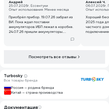
Андрей
Алексей Ч.
25.07.2026
г. Ессентуки
06.07.2026
г.
Опыт использования: Менее месяца
Опыт использ
Приобрёл прибор. 19.07.26 забрал из
Хороший бесп
ВИ. Пока ждал поставки
2025 года дл
аккумуляторов ИБП лежал в коробке.
частного дома
24.07.26 пришли аккумуляторы.
подключение
Смонтировал систему. В лючилось,
возникло (вс
зашептало. Через пять минут на
комплекте). 
выходе показало 205 вольт при
напряжение с
входящем напряжении 237 вольт. При
отключение п
переключении на режим батареи 220
паре с АКБ Se
Посмотреть все отзывы
выдает исправно. Отключение
поддерживает
прибора и разъединение с сетью, с
течение 4,0..
последующим запуском напряжение
покупке.
Turbosky
на выходе ровняет с входящим, но не
Все товары бренда
надолго. Слышится легкий щелчок
реле и напряжение на выходе вновь
Россия — родина бренда
205 вольт. Понесу обратно на замену
Китай — страна производства
либо возврат.
Документация