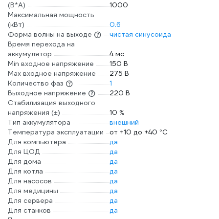
(В*А)
1000
Максимальная мощность
(кВт)
0.6
Форма волны на выходе
чистая синусоида
Время перехода на
аккумулятор
4 мс
Min входное напряжение
150 В
Max входное напряжение
275 В
Количество фаз
1
Выходное напряжение
220 В
Стабилизация выходного
напряжения (±)
10 %
Тип аккумулятора
внешний
Температура эксплуатации
от +10 до +40 °С
Для компьютера
да
Для ЦОД
да
Для дома
да
Для котла
да
Для насосов
да
Для медицины
да
Для сервера
да
Для станков
да