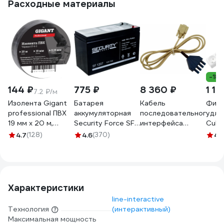
Расходные материалы
-18
144 ₽
775 ₽
8 360 ₽
1 10
7.2 ₽/м
Изолента Gigant
Батарея
Кабель
Филь
professional ПВХ
аккумуляторная
последовательного
удли
19 мм х 20 м,
Security Force SF
интерфейса
Cube
черная GT-0-3
1207
OPTO-RS-232
бел. 
4.7
(128)
4.6
(370)
4.
SONEL
SPG(
WAPRZOPTORS
Характеристики
line-interactive
Технология
(интерактивный)
Максимальная мощность