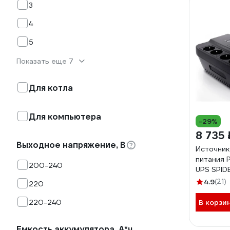
3
4
5
Показать еще 7
Для котла
Для компьютера
-29%
8 735 
Выходное напряжение, В
Источник
питания 
200-240
UPS SPIDE
1000VA /
4.9
(21)
220
Schuko 
220-240
В корзи
Емкость аккумулятора, А*ч