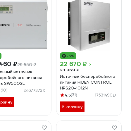
-5%
 460 ₽
22 670 ₽
29 550 ₽
23 969 ₽
енный источник
Источник бесперебойного
еребойного питания
питания HIDEN CONTROL
ль SW500SL
HPS20-1012N
7
(10)
24677373
4.5
(31)
17531490
орзину
В корзину