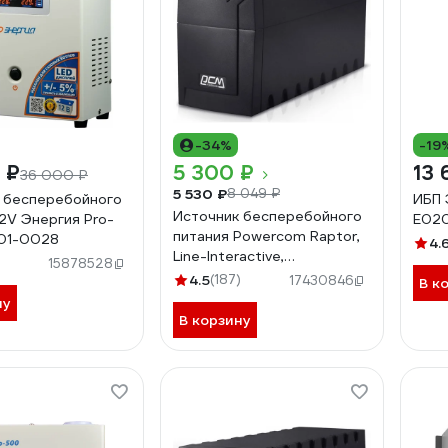
-34%
-19
 ₽
5 300 ₽
13 
36 000 ₽
5 530 ₽
8 049 ₽
 бесперебойного
ИБП 
Источник бесперебойного
12V Энергия Pro-
Е02
питания Powercom Raptor,
01-0028
4.
Line-Interactive,
15878528
800VA/480W, Tower,
4.5
(187)
17430846
В к
Schuko RPT-800A EURO
ну
В корзину