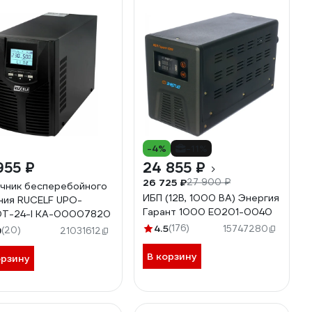
-4%
-11%
955 ₽
24 855 ₽
26 725 ₽
27 900 ₽
чник бесперебойного
ИБП (12В, 1000 ВА) Энергия
ния RUCELF UPO-
Гарант 1000 Е0201-0040
0T-24-I КА-00007820
4.5
(176)
15747280
9
(20)
21031612
В корзину
орзину