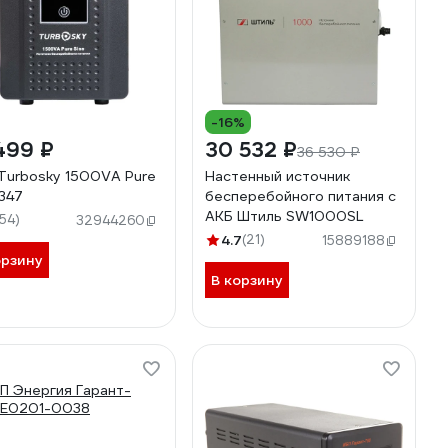
-16%
499 ₽
30 532 ₽
36 530 ₽
Turbosky 1500VA Pure
Настенный источник
 347
бесперебойного питания с
АКБ Штиль SW1000SL
154)
32944260
4.7
(21)
15889188
орзину
В корзину