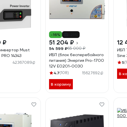
-16%
-21%
0 ₽
51 204 ₽
12 
54 599 ₽
65 000 ₽
инвертор Must
ИБП 
ИБП (блок бесперебойного
2 PRO 14343
Sine
питания) Энергия Pro-1700
5
(
42367089
12V Е0201-0030
4.7
(108)
15627692
В к
В корзину