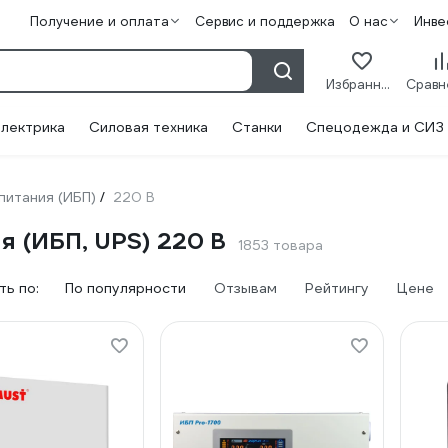
Получение и оплата
Сервис и поддержка
О нас
Инве
Избранное
лектрика
Силовая техника
Станки
Спецодежда и СИЗ
питания (ИБП)
220 В
/
я (ИБП, UPS) 220 В
1853 товара
ь по:
По популярности
Отзывам
Рейтингу
Цене