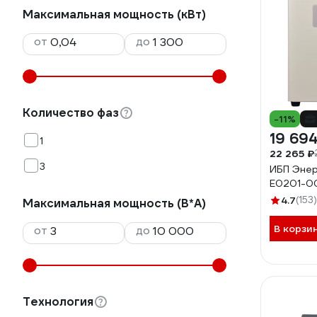
Максимальная мощность (кВт)
от
до
Количество фаз
-11%
19 694
1
22 265 ₽
3
ИБП Энер
Е0201-0
4.7
(153)
Максимальная мощность (В*А)
В корзи
от
до
Технология