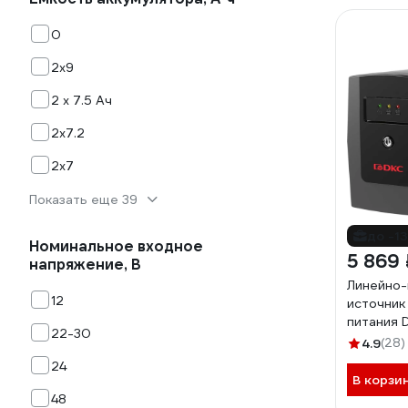
0
2х9
2 х 7.5 Ач
2х7.2
2х7
Показать еще 39
до -1
Номинальное входное
5 869 
напряжение, В
Линейно-
12
источник
питания D
22-30
800 ВА/48
4.9
(28)
2xSchuko
24
В корзи
48