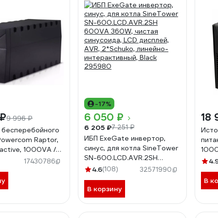
-17%
 ₽
6 050 ₽
18 
9 996 ₽
6 205 ₽
7 251 ₽
 бесперебойного
Исто
ИБП ExeGate инвертор,
Powercom Raptor,
пита
синус, для котла SineTower
ractive, 1000VA /
100
SN-600.LCD.AVR.2SH
wer, IEC RPT-
)
4.
17430786
600VA 360W, чистая
4.6
(108)
32571990
синусоида, LCD дисплей,
ну
В к
AVR, 2*Schuko, линейно-
В корзину
интерактивный, Black
295980