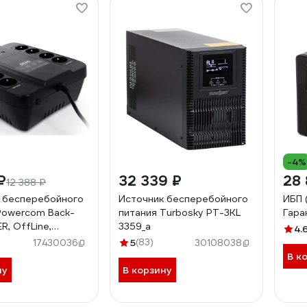
-4%
₽
32 339 ₽
28
12 388 ₽
 бесперебойного
Источник бесперебойного
ИБП 
Powercom Back-
питания Turbosky PT-3KL
Гара
R, OffLine,
3359_a
4.
 550W, Tower,
5
(83)
17430036
30108038
SPD-1000N
В к
ну
В корзину