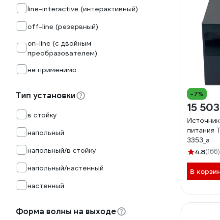
line-interactive (интерактивный)
off-line (резервный)
on-line (с двойным
преобразователем)
не применимо
-7%
Тип установки
15 503
в стойку
Источник
питания 
напольный
3353_a
напольный/в стойку
4.8
(166)
напольный/настенный
В корзи
настенный
Форма волны на выходе