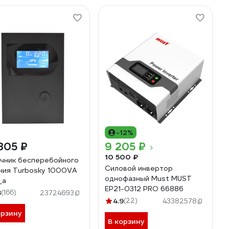
-12%
805 ₽
9 205 ₽
10 500 ₽
чник бесперебойного
Силовой инвертор
ния Turbosky 1000VA
однофазный Must MUST
_a
EP21-0312 PRO 66886
8
(166)
23724693
4.9
(22)
43382578
орзину
В корзину