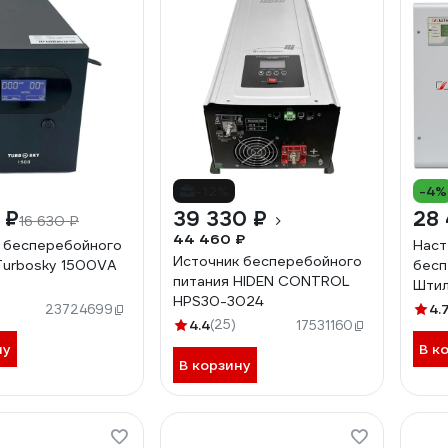
-12%
-4%
 ₽
39 330 ₽
28
16 630 ₽
44 460 ₽
 бесперебойного
Наст
Источник бесперебойного
Turbosky 1500VA
бесп
питания HIDEN CONTROL
Шти
HPS30-3024
4.
23724699
4.4
(25)
17531160
ну
В к
В корзину