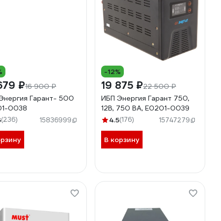
%
-12%
679 ₽
19 875 ₽
16 900 ₽
22 500 ₽
Энергия Гарант- 500
ИБП Энергия Гарант 750,
01-0038
12В, 750 ВА, Е0201-0039
6
(236)
4.5
(176)
15836999
15747279
орзину
В корзину