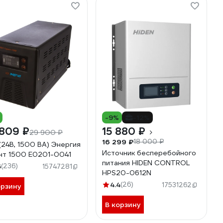
-9%
-12%
 809 ₽
15 880 ₽
29 900 ₽
16 299 ₽
18 000 ₽
(24В, 1500 ВА) Энергия
Источник бесперебойного
нт 1500 Е0201-0041
питания HIDEN CONTROL
6
(236)
15747281
HPS20-0612N
4.4
(26)
17531262
орзину
В корзину