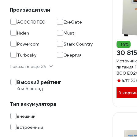
Производители
ACCORDTEC
ExeGate
Hiden
Must
Powercom
Stark Country
-14%
30 815
Turbosky
Энергия
Источник
Показать еще 24
питания 
800 Е02
4.7
(153)
Высокий рейтинг
4 и 5 звезд
В корзи
Тип аккумулятора
внешний
встроенный