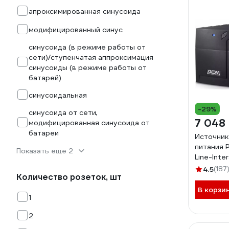
апроксимированная синусоида
модифицированный синус
синусоида (в режиме работы от
сети)/ступенчатая аппроксимация
синусоиды (в режиме работы от
батарей)
синусоидальная
-29%
синусоида от сети,
7 048
модифицированная синусоида от
батареи
Источник
питания 
Показать еще 2
Line-Inte
600W, To
4.5
(187
Количество розеток, шт
1000A
В корзи
1
2