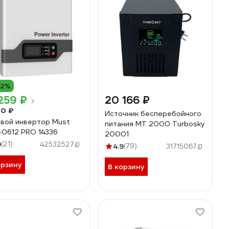
12%
259 ₽
20 166 ₽
00 ₽
Источник бесперебойного
вой инвертор Must
питания MT 2000 Turbosky
-0612 PRO 14336
20001
9
(21)
42532527
4.9
(79)
31715067
орзину
В корзину