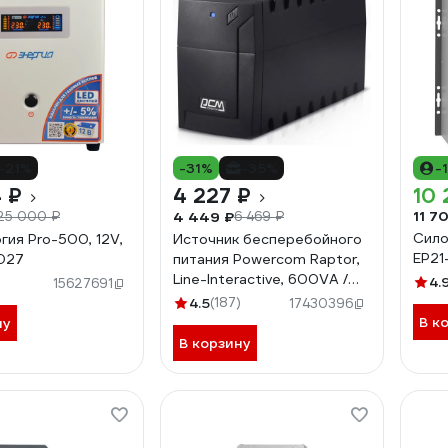
-21%
-31%
-35%
-
 ₽
4 227 ₽
10 
11 7
4 449 ₽
25 000 ₽
6 469 ₽
Сило
гия Pro-500, 12V,
Источник бесперебойного
EP21
027
питания Powercom Raptor,
Line-Interactive, 600VA /
4.
15627691
360W, Tower, Schuko RPT-
4.5
(187)
17430396
600A EURO
В к
ну
В корзину