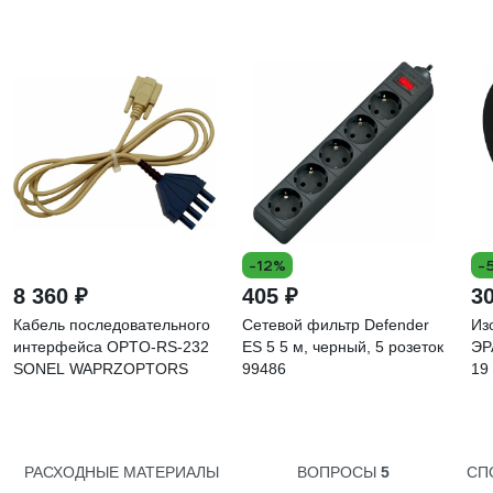
-12%
-
8 360 ₽
405 ₽
3
Кабель последовательного
Сетевой фильтр Defender
Из
интерфейса OPTO-RS-232
ES 5 5 м, черный, 5 розеток
ЭР
SONEL WAPRZOPTORS
99486
19
че
РАСХОДНЫЕ МАТЕРИАЛЫ
ВОПРОСЫ
5
СП