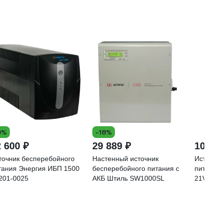
9%
-18%
 600 ₽
29 889 ₽
10 80
точник бесперебойного
Настенный источник
Источн
тания Энергия ИБП 1500
бесперебойного питания с
питани
201-0025
АКБ Штиль SW1000SL
21V-15