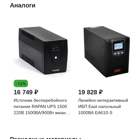
Аналоги
-12%
16 749 ₽
19 828 ₽
Источник бесперебойного
Линейно-интерактивный
питания RAPAN UPS 1500
ИБП East напольный
220В 1500ВА/900Вт меандр
1000ВА EA610-S
с АКБ 2х7Ач 736