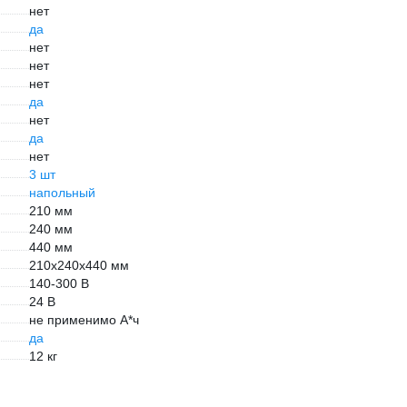
нет
да
нет
нет
нет
да
нет
да
нет
3 шт
напольный
210 мм
240 мм
440 мм
210x240x440 мм
140-300 В
24 В
не применимо А*ч
да
12 кг