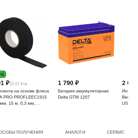
5%
01 ₽
1 790 ₽
2 070
20.07 ₽/м
олента на основе флиса
Батарея аккумуляторная
Интерф
А PRO PROFLEEC1915
Delta DTM 1207
Веспер
 мм, 15 м, 0,3 мм,
USB VS
рная Б0057181
ОСОБЫ ПОЛУЧЕНИЯ
АНАЛОГИ
СЕРВИС