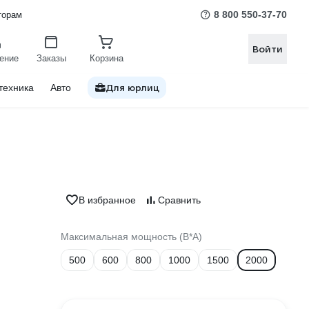
8 800 550-37-70
торам
Войти
ение
Заказы
Корзина
Для юрлиц
техника
Авто
В избранное
Сравнить
Максимальная мощность (В*А)
500
600
800
1000
1500
2000