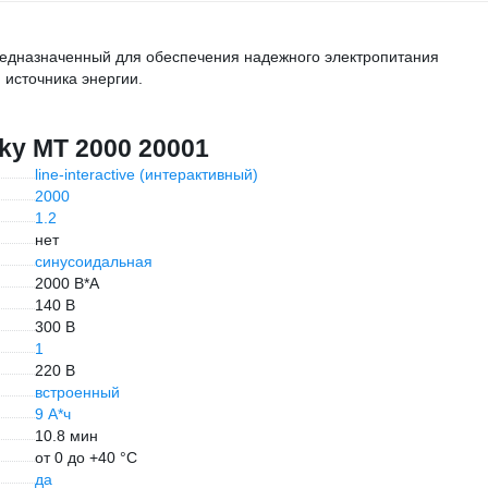
предназначенный для обеспечения надежного электропитания
 источника энергии.
ky MT 2000 20001
line-interactive (интерактивный)
2000
1.2
нет
синусоидальная
2000 В*А
140 В
300 В
1
220 В
встроенный
9 А*ч
10.8 мин
от 0 до +40 °С
да