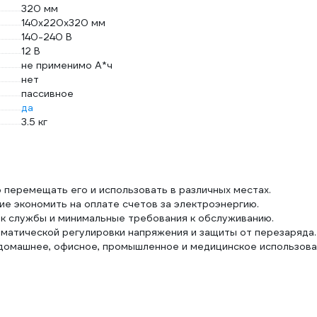
320 мм
140x220x320 мм
140-240 В
12 В
не применимо А*ч
нет
пассивное
да
3.5 кг
 перемещать его и использовать в различных местах.
е экономить на оплате счетов за электроэнергию.
ок службы и минимальные требования к обслуживанию.
оматической регулировки напряжения и защиты от перезаряда.
 домашнее, офисное, промышленное и медицинское использова