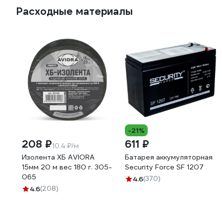
Расходные материалы
-21%
208 ₽
611 ₽
10.4 ₽/м
Изолента ХБ AVIORA
Батарея аккумуляторная
15мм 20 м вес 180 г. 305-
Security Force SF 1207
065
4.6
(370)
4.6
(208)