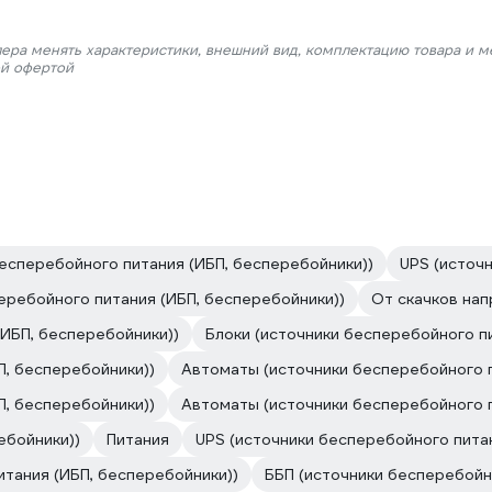
лера менять характеристики, внешний вид, комплектацию товара и м
ой офертой
есперебойного питания (ИБП, бесперебойники))
UPS (источ
еребойного питания (ИБП, бесперебойники))
От скачков на
ИБП, бесперебойники))
Блоки (источники бесперебойного п
П, бесперебойники))
Автоматы (источники бесперебойного п
П, бесперебойники))
Автоматы (источники бесперебойного п
ебойники))
Питания
UPS (источники бесперебойного пита
итания (ИБП, бесперебойники))
ББП (источники бесперебойн