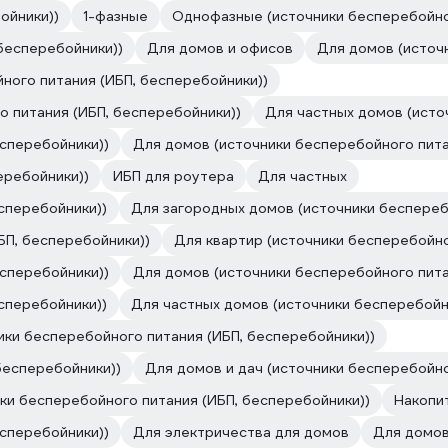
ойники))
1-фазные
Однофазные (источники бесперебойног
бесперебойники))
Для домов и офисов
Для домов (источ
ного питания (ИБП, бесперебойники))
о питания (ИБП, бесперебойники))
Для частных домов (исто
есперебойники))
Для домов (источники бесперебойного пита
еребойники))
ИБП для роутера
Для частных
сперебойники))
Для загородных домов (источники беспереб
БП, бесперебойники))
Для квартир (источники бесперебойно
есперебойники))
Для домов (источники бесперебойного пита
сперебойники))
Для частных домов (источники бесперебойн
ики бесперебойного питания (ИБП, бесперебойники))
бесперебойники))
Для домов и дач (источники бесперебойно
ки бесперебойного питания (ИБП, бесперебойники))
Накопи
есперебойники))
Для электричества для домов
Для домов