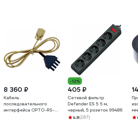
-12%
8 360 ₽
405 ₽
1
Кабель
Сетевой фильтр
Пр
последовательного
Defender ES 5 5 м,
из
интерфейса OPTO-RS-
черный, 5 розеток 99486
мм
232 SONEL
03
4.8
(287)
WAPRZOPTORS