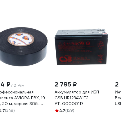
44 ₽
2 795 ₽
2 07
7.2 ₽/м
офессиональная
Аккумулятор для ИБП
Интерф
олента AVIORA ПВХ, 19
CSB HR1234W F2
Веспер
, 20 м, черная 305-
УТ-00000117
USB VS
0
4.7
(349)
4.7
(159)