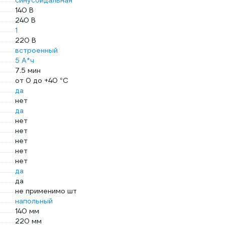
синусоидальная
140 В
240 В
1
220 В
встроенный
5 А*ч
7.5 мин
от 0 до +40 °С
да
нет
да
нет
нет
нет
нет
нет
да
да
не применимо шт
напольный
140 мм
220 мм