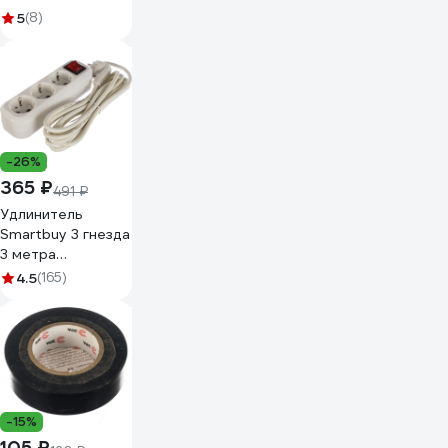
Terminator Izt
5
(8)
1925 fabric, 19мм х
25м, толщина
0,25мм 2000832
-26%
365 ₽
491 ₽
Удлинитель
Smartbuy 3 гнезда
3 метра
16А/3,5кВт с выкл.
4.5
(165)
и заземлением
ПВС 3х1,0 SBE-16-
3-03-ZS
-15%
105 ₽