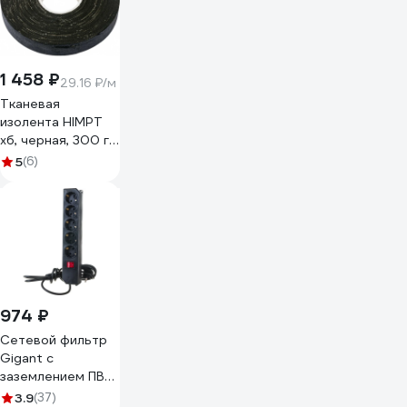
1 458 ₽
29.16 ₽/м
Тканевая
изолента HIMPT
хб, черная, 300 г,
двухсторонняя,
5
(6)
20 мм, 0.4 мм 00-
00008227
974 ₽
Сетевой фильтр
Gigant с
заземлением ПВС
3x0,75 5 гнезд 3м
3.9
(37)