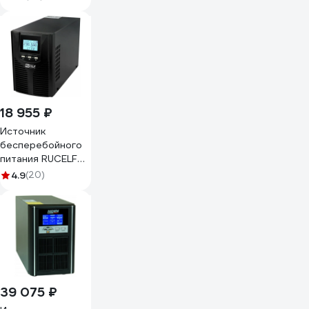
18 955 ₽
Источник
бесперебойного
питания RUCELF
UPO-1000T-24-I
4.9
(20)
КА-00007820
39 075 ₽