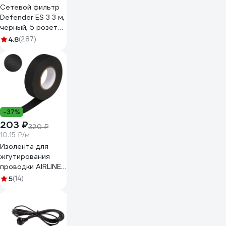
Сетевой фильтр
Defender ES 3 3 м,
черный, 5 розеток
99485
4.8
(287)
-37%
203 ₽
320 ₽
10.15 ₽/м
Изолента для
жгутирования
проводки AIRLINE
19 мм, 20 м,
5
(14)
термостойкая, на
основе
полиэстера
ADPT003