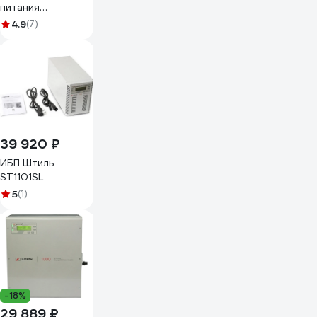
питания
Powercom Raptor,
4.9
(7)
Line-Interactive,
1000VA/600W,
Tower RPT-
1000AP EURO
39 920 ₽
ИБП Штиль
ST1101SL
5
(1)
-18%
29 889 ₽