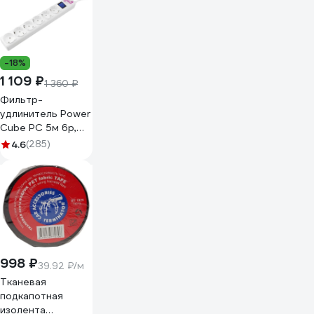
-18%
1 109 ₽
1 360 ₽
Фильтр-
удлинитель Power
Cube PC 5м 6р,
бел. 16А/3,5кВт
4.6
(285)
SPG(5+1)-16B-5М
998 ₽
39.92 ₽/м
Тканевая
подкапотная
изолента