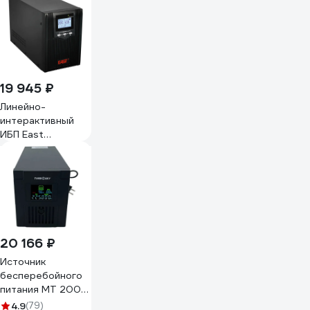
2х7Ач 736
19 945 ₽
Линейно-
интерактивный
ИБП East
напольный
1000ВА EA610-S
20 166 ₽
Источник
бесперебойного
питания MT 2000
Turbosky 20001
4.9
(79)