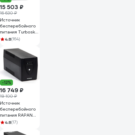
15 503 ₽
16 630 ₽
Источник
бесперебойного
питания Turbosky
1500VA 3353_a
4.8
(164)
-12%
16 749 ₽
19 100 ₽
Источник
бесперебойного
питания RAPAN
UPS 1500 220В
4.8
(17)
1500ВА/900Вт
меандр с АКБ