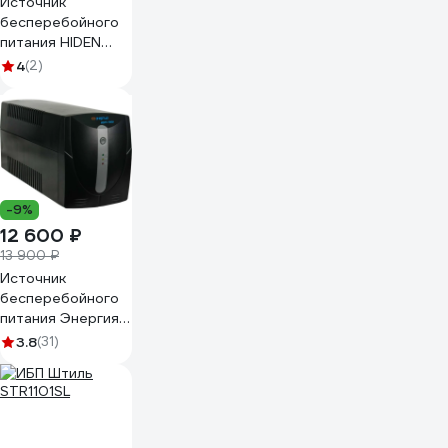
Источник
бесперебойного
питания HIDEN
EXPERT 1 kVA/0,9
4
(2)
kW, 3x9А/ч
UDC9201S
-9%
12 600 ₽
13 900 ₽
Источник
бесперебойного
питания Энергия
ИБП 1500 Е0201-
3.8
(31)
0025