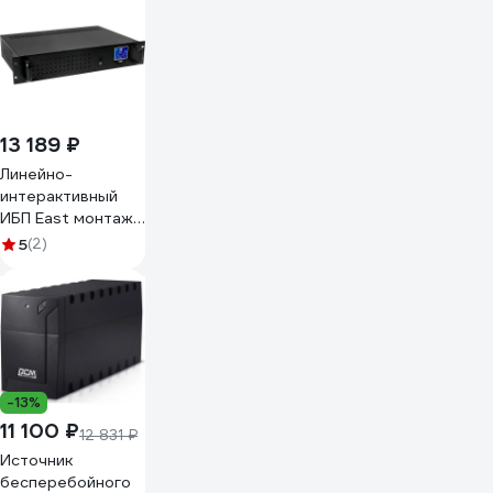
13 189 ₽
Линейно-
интерактивный
ИБП East монтаж
в стойку 800ВА
5
(2)
EA280 RM LCD
-13%
11 100 ₽
12 831 ₽
Источник
бесперебойного