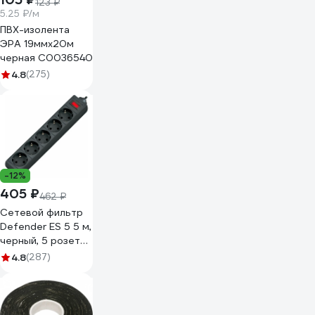
123 ₽
5.25 ₽/м
ПВХ-изолента
ЭРА 19ммх20м
черная C0036540
4.8
(275)
-12%
405 ₽
462 ₽
Сетевой фильтр
Defender ES 5 5 м,
черный, 5 розеток
99486
4.8
(287)