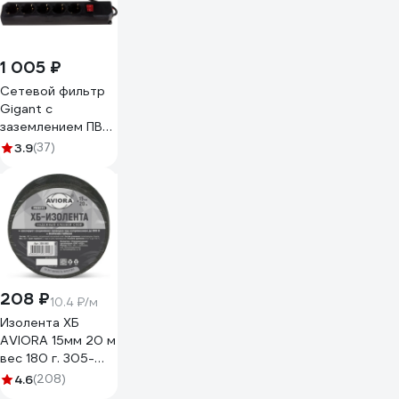
1 005 ₽
Сетевой фильтр
Gigant с
заземлением ПВС
3x0,75 5 гнезд 5м
3.9
(37)
80097
208 ₽
10.4 ₽/м
Изолента ХБ
AVIORA 15мм 20 м
вес 180 г. 305-
065
4.6
(208)