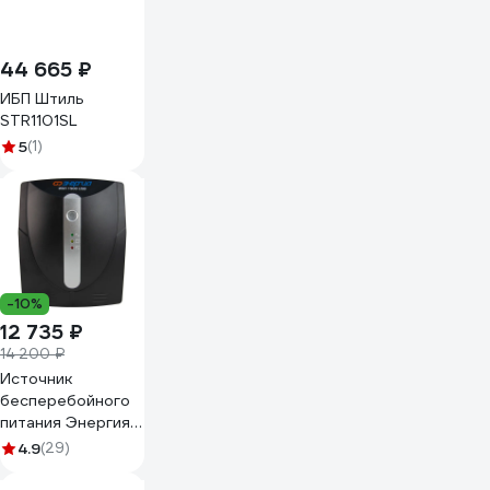
44 665 ₽
ИБП Штиль
STR1101SL
5
(1)
-10%
12 735 ₽
14 200 ₽
Источник
бесперебойного
питания Энергия
1500 usb Е0201-
4.9
(29)
0052