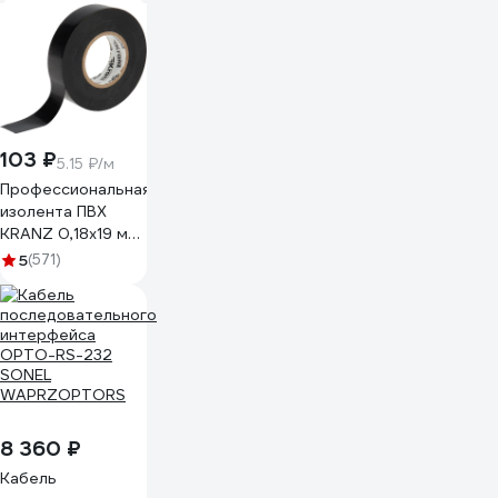
103 ₽
5.15 ₽/м
Профессиональная
изолента ПВХ
KRANZ 0,18х19 мм,
20 м, черная KR-
5
(571)
09-2806
8 360 ₽
Кабель