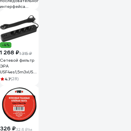
последовательного
интерфейса
OPTO-RS-232
SONEL
WAPRZOPTORS
-4%
1 268 ₽
1 315 ₽
Сетевой фильтр
ЭРА
USF4es1,5m3xUSBAB
с базовой
4.7
(28)
защитой, с
заземлением, с
выключателем, 4
розетки, 3xUSB
Б0059568
326 ₽
32.6 ₽/м