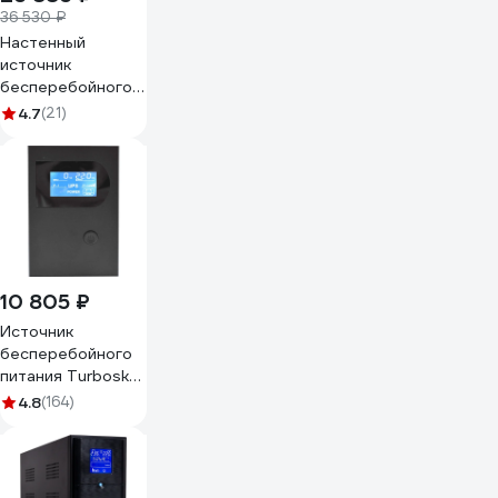
36 530 ₽
Настенный
источник
бесперебойного
питания с АКБ
4.7
(21)
Штиль SW1000SL
10 805 ₽
Источник
бесперебойного
питания Turbosky
1000VA 3352_a
4.8
(164)