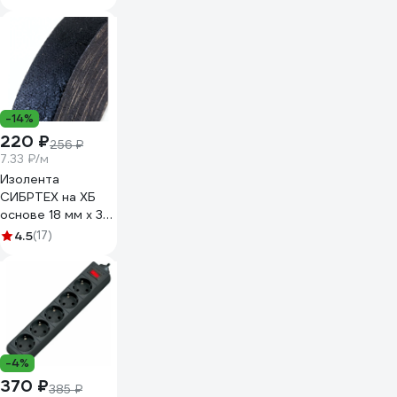
80096
-14%
220 ₽
256 ₽
7.33 ₽/м
Изолента
СИБРТЕХ на ХБ
основе 18 мм х 30
м, 300 гр. 88762
4.5
(17)
-4%
370 ₽
385 ₽