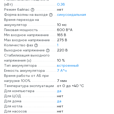
(кВт)
0.36
Режим байпас
нет
Форма волны на выходе
синусоидальная
Время перехода на
аккумулятор
10 мс
Пиковая мощность
600 В*А
Min входное напряжение
165 В
Max входное напряжение
275 В
Количество фаз
1
Выходное напряжение
220 В
Стабилизация выходного
напряжения (±)
10 %
Тип аккумулятора
встроенный
Емкость аккумулятора
7 А*ч
Время работы от АБ при
нагрузке 100%
7 мин
Температура эксплуатации
от 0 до +40 °С
Для компьютера
да
Для ЦОД
нет
Для дома
да
Для котла
нет
Для насосов
нет