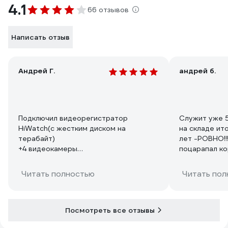
4.1
66 отзывов
Написать отзыв
Андрей Г.
андрей б.
Подключил видеорегистратор
Служит уже 5.
HiWatch(с жестким диском на
на складе ит
терабайт)
лет -РОВНО!!!
+4 видеокамеры
поцарапал ко
+интернет приёмник
+вай-фай роутер
Читать полностью
Читать пол
-при всём этом он проработал 100
минут, и даже не начал пищать; я
устал и прекратил эксперимент.
Посмотреть все отзывы