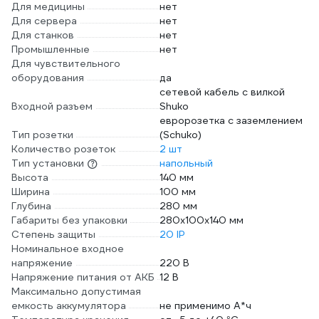
Для медицины
нет
Для сервера
нет
Для станков
нет
Промышленные
нет
Для чувствительного
оборудования
да
сетевой кабель с вилкой
Входной разъем
Shuko
евророзетка с заземлением
Тип розетки
(Schuko)
Количество розеток
2 шт
Тип установки
напольный
Высота
140 мм
Ширина
100 мм
Глубина
280 мм
Габариты без упаковки
280x100x140 мм
Степень защиты
20 IP
Номинальное входное
напряжение
220 В
Напряжение питания от АКБ
12 В
Максимально допустимая
емкость аккумулятора
не применимо А*ч