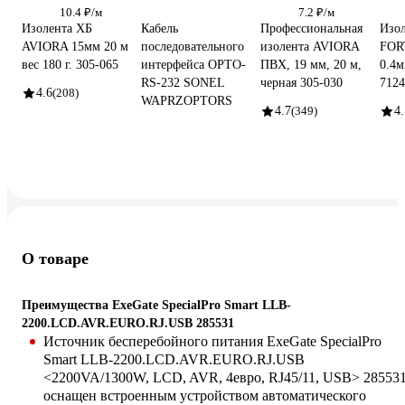
10.4 ₽/м
7.2 ₽/м
Изолента ХБ
Кабель
Профессиональная
Изо
AVIORA 15мм 20 м
последовательного
изолента AVIORA
FOR
вес 180 г. 305-065
интерфейса OPTO-
ПВХ, 19 мм, 20 м,
0.4м
RS-232 SONEL
черная 305-030
7124
4.6
(208)
WAPRZOPTORS
4.7
(349)
4.
О товаре
Преимущества ExeGate SpecialPro Smart LLB-
2200.LCD.AVR.EURO.RJ.USB 285531
Источник бесперебойного питания ExeGate SpecialPro
Smart LLB-2200.LCD.AVR.EURO.RJ.USB
<2200VA/1300W, LCD, AVR, 4евро, RJ45/11, USB> 28553
оснащен встроенным устройством автоматического