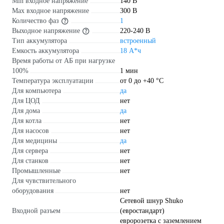
Min входное напряжение
140 В
Max входное напряжение
300 В
Количество фаз
1
Выходное напряжение
220-240 В
Тип аккумулятора
встроенный
Емкость аккумулятора
18 А*ч
Время работы от АБ при нагрузке
100%
1 мин
Температура эксплуатации
от 0 до +40 °С
Для компьютера
да
Для ЦОД
нет
Для дома
да
Для котла
нет
Для насосов
нет
Для медицины
да
Для сервера
нет
Для станков
нет
Промышленные
нет
Для чувствительного
оборудования
нет
Сетевой шнур Shuko
Входной разъем
(евростандарт)
евророзетка с заземлением