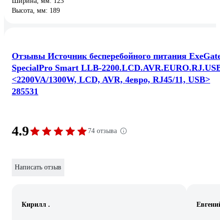
Ширина, мм: 123
Высота, мм: 189
Отзывы Источник бесперебойного питания ExeGat
SpecialPro Smart LLB-2200.LCD.AVR.EURO.RJ.US
<2200VA/1300W, LCD, AVR, 4евро, RJ45/11, USB>
285531
4.9
74 отзыва
Написать отзыв
Кирилл .
Евгени