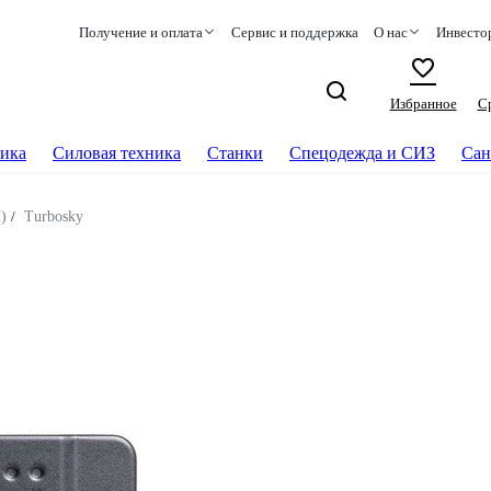
Получение и оплата
Сервис и поддержка
О нас
Инвесто
Избранное
С
ика
Силовая техника
Станки
Спецодежда и СИЗ
Сан
)
/
Turbosky