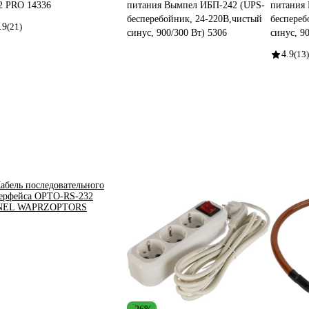
2 PRO 14336
питания Вымпел ИБП-242 (UPS-
питания
бесперебойник, 24-220B,чистый
беспереб
.9
(21)
синус, 900/300 Вт) 5306
синус, 9
4.9
(13)