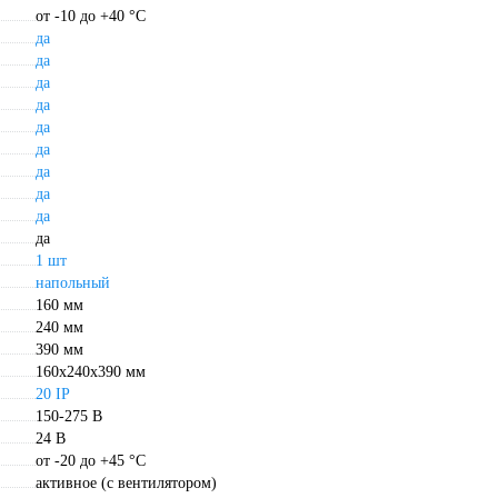
от -10 до +40 °С
да
да
да
да
да
да
да
да
да
да
1 шт
напольный
160 мм
240 мм
390 мм
160x240x390 мм
20 IP
150-275 В
24 В
от -20 до +45 °С
активное (с вентилятором)