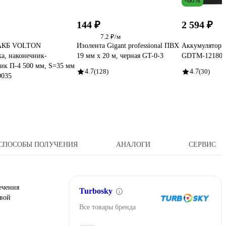
-68%
144 ₽
2 594 ₽
7.2 ₽/м
 АКБ VOLTON
Изолента Gigant professional ПВХ
Аккумуляторна
а, наконечник-
19 мм х 20 м, черная GT-0-3
GDTM-12180
ик П-4 500 мм, S=35 мм
4.7
(128)
4.7
(30)
035
СПОСОБЫ ПОЛУЧЕНИЯ
АНАЛОГИ
СЕРВИС
ечения
Turbosky
овой
Все товары бренда