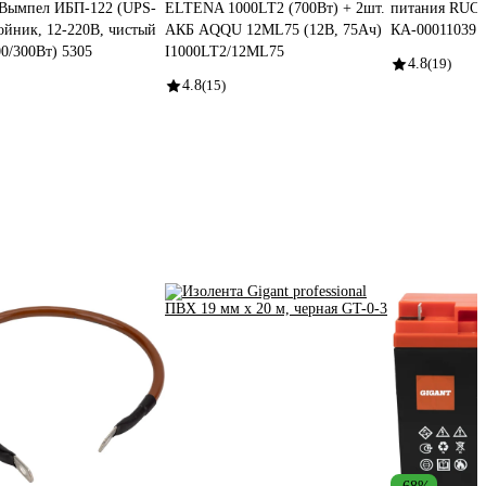
 Вымпел ИБП-122 (UPS-
ELTENA 1000LT2 (700Вт) + 2шт.
питания RUC
ойник, 12-220B, чистый
АКБ AQQU 12ML75 (12В, 75Ач)
КА-00011039
00/300Вт) 5305
I1000LT2/12ML75
4.8
(19)
4.8
(15)