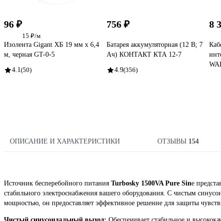
96 ₽
756 ₽
8 
15 ₽/м
Изолента Gigant ХБ 19 мм х 6,4
Батарея аккумуляторная (12 В; 7
Каб
м, черная GT-0-5
Ач) КОНТАКТ КТА 12-7
инт
WA
4.1
(50)
4.9
(356)
ОПИСАНИЕ И ХАРАКТЕРИСТИКИ
ОТЗЫВЫ
154
Источник бесперебойного питания
Turbosky 1500VA Pure Sin
e предста
стабильного электроснабжения вашего оборудования. С чистым синус
мощностью, он предоставляет эффективное решение для защиты чувств
Чистый синусоидальный выход:
Обеспечивает стабильное и высококач