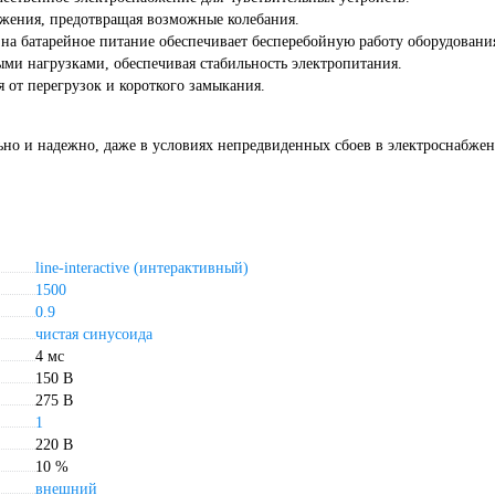
яжения, предотвращая возможные колебания.
на батарейное питание обеспечивает бесперебойную работу оборудовани
ми нагрузками, обеспечивая стабильность электропитания.
от перегрузок и короткого замыкания.
льно и надежно, даже в условиях непредвиденных сбоев в электроснабже
line-interactive (интерактивный)
1500
0.9
чистая синусоида
4 мс
150 В
275 В
1
220 В
10 %
внешний