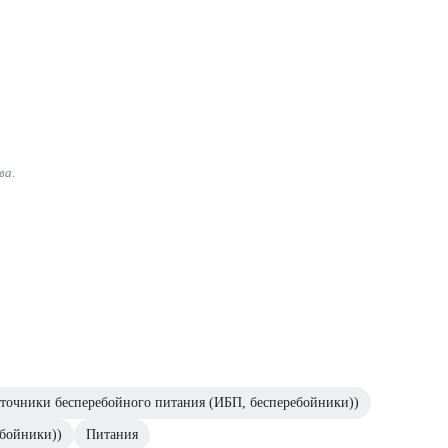
ва.
точники бесперебойного питания (ИБП, бесперебойники))
ебойники))
Питания