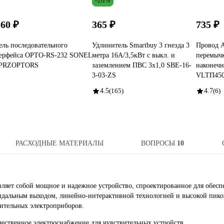
-26%
360 ₽
365 ₽
735 ₽
ель последовательного
Удлинитель Smartbuy 3 гнезда 3
Провод
ерфейса OPTO-RS-232 SONEL
метра 16А/3,5кВт с выкл. и
перемычк
PRZOPTORS
заземлением ПВС 3х1,0 SBE-16-
наконечн
3-03-ZS
VLTП450
4.5
(165)
4.7
(6)
РАСХОДНЫЕ МАТЕРИАЛЫ
ВОПРОСЫ
10
вляет собой мощное и надежное устройство, спроектированное для обесп
оидальным выходом, линейно-интерактивной технологией и высокой пик
ительных электроприборов.
ественное электроснабжение для чувствительных устройств.