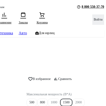
8 800 550-37-70
рам
Войти
равнение
Заказы
Корзина
техника
Авто
Для юрлиц
В избранное
Сравнить
Максимальная мощность (В*А)
500
800
1000
1500
2000