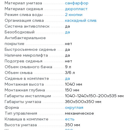
Материал унитаза
санфарфор
Материал сиденья
дюропласт
Режим слива воды
2 кнопки
Организация слива
каскадный слив
Система антивсплеск
да
Безободковый
да
Антибактериальное
покрытие
нет
Быстросъемное сиденье
да
Наличие микролифта
да
Подогрев сиденья
нет
Объем смывного бачка
9 л
Объем смыва
3/6 л
Сиденье в комплекте
да
Монтажная высота
1040 мм
Монтажная глубина
150 мм
Габариты инсталляции
1040-1240х150-200х535 мм
Габариты унитаза
360х500х350 мм
Форма
округлая
Тип управления
механическое
Клавиша в комплекте
есть
Высота унитаза
350 мм