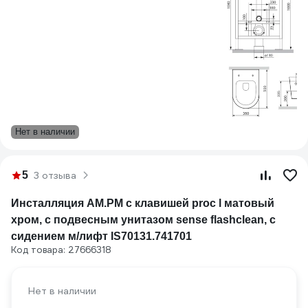
Нет в наличии
5
3 отзыва
Инсталляция AM.PM с клавишей proc l матовый
хром, с подвесным унитазом sense flashclean, с
сидением м/лифт IS70131.741701
Код товара: 27666318
Нет в наличии