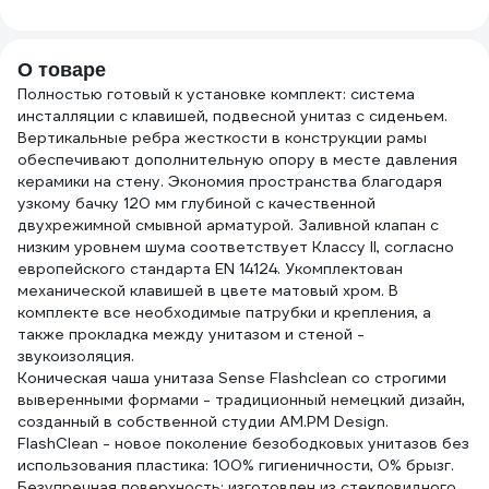
(1
О товаре
Полностью готовый к установке комплект: система
инсталляции с клавишей, подвесной унитаз с сиденьем.
Вертикальные ребра жесткости в конструкции рамы
обеспечивают дополнительную опору в месте давления
керамики на стену. Экономия пространства благодаря
узкому бачку 120 мм глубиной с качественной
двухрежимной смывной арматурой. Заливной клапан с
низким уровнем шума соответствует Классу II, согласно
европейского стандарта EN 14124. Укомплектован
механической клавишей в цвете матовый хром. В
комплекте все необходимые патрубки и крепления, а
также прокладка между унитазом и стеной -
звукоизоляция.
Коническая чаша унитаза Sense Flashclean со строгими
выверенными формами - традиционный немецкий дизайн,
созданный в собственной студии AM.PM Design.
FlashClean - новое поколение безободковых унитазов без
использования пластика: 100% гигиеничности, 0% брызг.
Безупречная поверхность: изготовлен из стекловидного