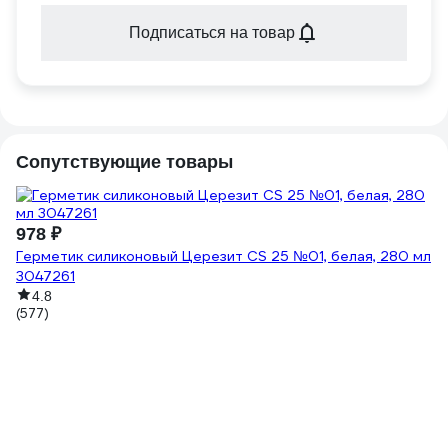
Подписаться на товар
Сопутствующие товары
978 ₽
Герметик силиконовый Церезит CS 25 №01, белая, 280 мл
3047261
4.8
(577)
-
1
14
Ги
не