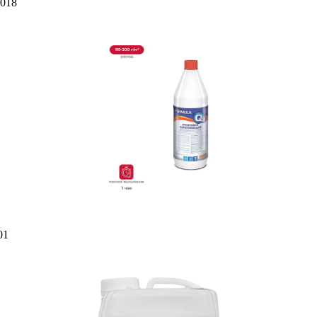
4018
01