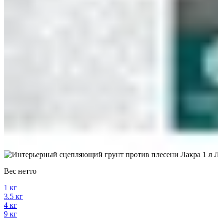
Вес нетто
1 кг
3.5 кг
4 кг
9 кг