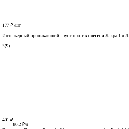
177 ₽
/шт
Интерьерный проникающий грунт против плесени Лакра 1 л Л
5
(9)
401 ₽
80.2 ₽/л