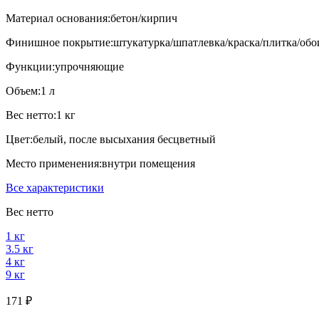
Материал основания:
бетон/кирпич
Финишное покрытие:
штукатурка/шпатлевка/краска/плитка/обо
Функции:
упрочняющие
Объем:
1 л
Вес нетто:
1 кг
Цвет:
белый, после высыхания бесцветный
Место применения:
внутри помещения
Все характеристики
Вес нетто
1 кг
3.5 кг
4 кг
9 кг
171 ₽