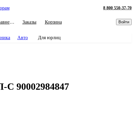
орам
8 800 550-37-70
Сравнение
Заказы
Корзина
Войти
хника
Авто
Для юрлиц
Л-С 90002984847