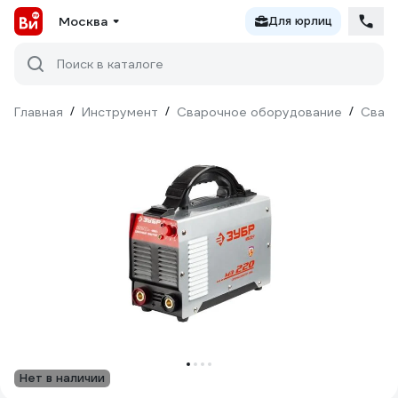
Москва
Для юрлиц
Поиск в каталоге
Главная
/
Инструмент
/
Сварочное оборудование
/
Сваро
Нет в наличии