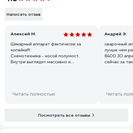
Написать отзыв
Алексей М.
Андрей Э.
Шикарный аппарат фактически за
сварочный ап
копейки!!!
лучше чем ре
Схемотехника - косой полумост.
8400 30 апре
Внутри выглядит массивно и
сейчас за так
монументально, как старые ресанты.
хорошо варит
Сборка аккуратная, пайка отличная.
https://www.
Ремонтопригодность такой схемы -
v=wZJUhc_v9
100%
Читать полностью
Читать пол
Посмотреть все отзывы