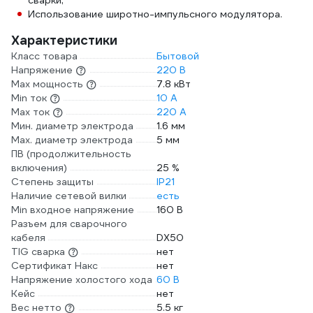
сварки;
Использование широтно-импульсного модулятора.
Характеристики
Класс товара
Бытовой
Напряжение
220 В
Max мощность
7.8 кВт
Min ток
10 А
Max ток
220 А
Мин. диаметр электрода
1.6 мм
Мах. диаметр электрода
5 мм
ПВ (продолжительность
включения)
25 %
Степень защиты
IP21
Наличие сетевой вилки
есть
Min входное напряжение
160 В
Разъем для сварочного
кабеля
DX50
TIG сварка
нет
Сертификат Накс
нет
Напряжение холостого хода
60 В
Кейс
нет
Вес нетто
5.5 кг