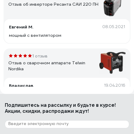
Отзыв об инверторе Ресанта САИ 220 ПН
Евгений М.
08.05.2021
мощный с вентилятором
1 отзыв
Отзыв о сварочном аппарате Telwin
Nordika
Владислав
19.04.2016
Надёжность выше крыши сельсовета, даже сель-по
отдыхает и трактористы курят в углу!!!!
Подпишитесь
на рассылку
и будьте в курсе!
Акции, скидки, распродажи ждут!
10 отзывов
Отзыв о сварочном выпрямителе Foxweld
ВД-306И