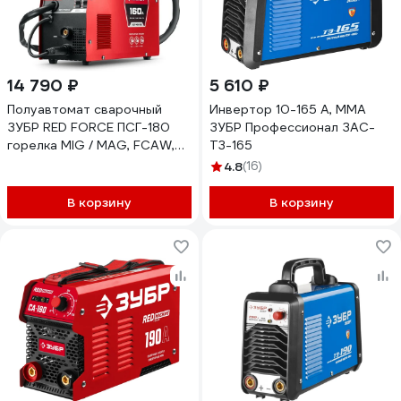
14 790 ₽
5 610 ₽
Полуавтомат сварочный
Инвертор 10-165 А, ММА
ЗУБР RED FORCE ПСГ-180
ЗУБР Профессионал ЗАС-
горелка MIG / MAG, FCAW,
Т3-165
MMA, TIG, 160 А, с газом /
4.8
(16)
без газа ПСГ-М5-160
В корзину
В корзину