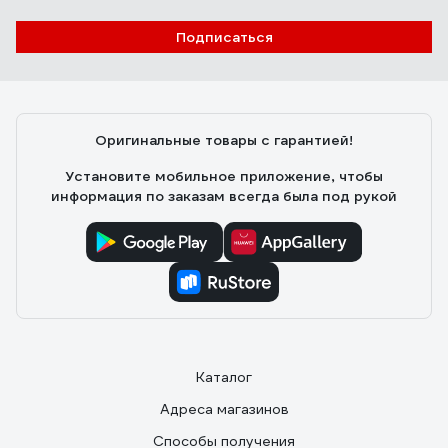
Подписаться
Борис
22.01.2020
Из инверторных профессиональных ВД-шек самый
нормальный трехфазник, работаем на них около
десяти лет и отзывы только положительные. А будки
Оригинальные товары с гарантией!
от дождя мы мастерили и для трансформаторных
советских ВД-306. Сырости не боялись только ТДМ-
Установите мобильное приложение, чтобы
ы.
информация по заказам всегда была под рукой
Каталог
Адреса магазинов
Способы получения