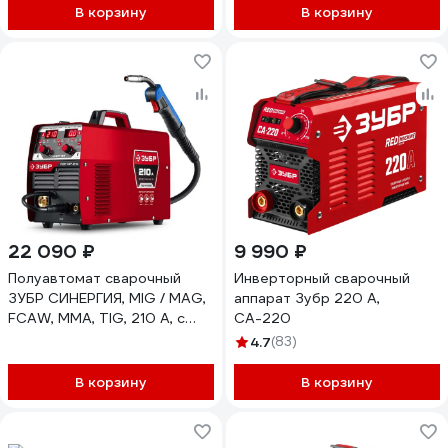
MMA, TIG, 220 А, с газом /
160 А, без газа, горелка ПС-
В корзину
В корзину
без газа, горелка ПСГ-220
М3-160
ПСГ-М9-220-Р
22 090 ₽
9 990 ₽
Полуавтомат сварочный
Инверторный сварочный
ЗУБР СИНЕРГИЯ, MIG / MAG,
аппарат Зубр 220 А,
FCAW, MMA, TIG, 210 А, с
СА-220
газом / без газа, горелка
4.7
(83)
ПСГ-220 ПСГ-М7-210
В корзину
В корзину