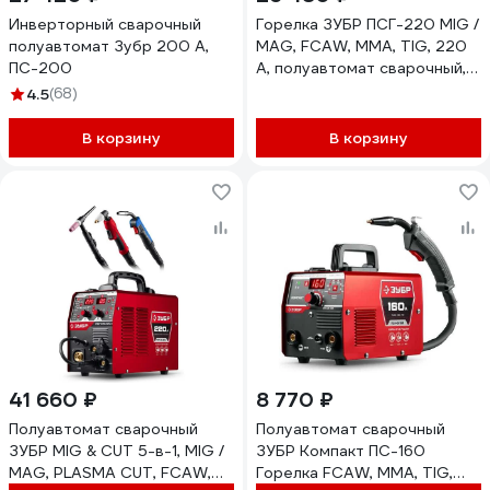
Инверторный сварочный
Горелка ЗУБР ПСГ-220 MIG /
полуавтомат Зубр 200 А,
MAG, FCAW, MMA, TIG, 220
ПС-200
А, полуавтомат сварочный, с
газом / без газа ПСГ-М8-220
4.5
(68)
В корзину
В корзину
41 660 ₽
8 770 ₽
Полуавтомат сварочный
Полуавтомат сварочный
ЗУБР MIG & CUT 5-в-1, MIG /
ЗУБР Компакт ПС-160
MAG, PLASMA CUT, FCAW,
Горелка FCAW, MMA, TIG,