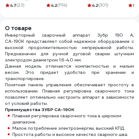
4627163100154
усилие 50 LB
Дока
4.7
(23)
4.2
(1114)
4.2
(301)
5
(
DENZEL 97553
DK.0
О товаре
Инверторный сварочный аппарат Зубр 190 А,
СА-190К представляет собой надежное оборудование с
высокой продолжительностью непрерывной работы.
Предназначен для ручной дуговой сварки штучным
электродом диаметром 1.6-4.0 мм.
Данная модель отличается компактностью и малым
весом. Это придает удобство при хранении и
транспортировке.
Понятная панель управления обеспечивает простоту в
использовании. Плавная регулировка сварочного тока
позволяет оптимально настроить аппарат в зависимости
от условий работы.
Преимущества ЗУБР СА-190К
Плавная регулировка сварочного тока в широком
диапазоне.
Малое потребление электроэнергии, высокий КПД.
Простота работы и высокое качество сварного шва.