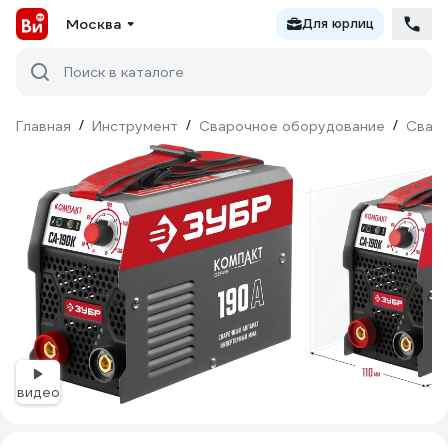
Москва
Для юрлиц
Поиск в каталоге
Главная
/
Инструмент
/
Сварочное оборудование
/
Сваро
видео