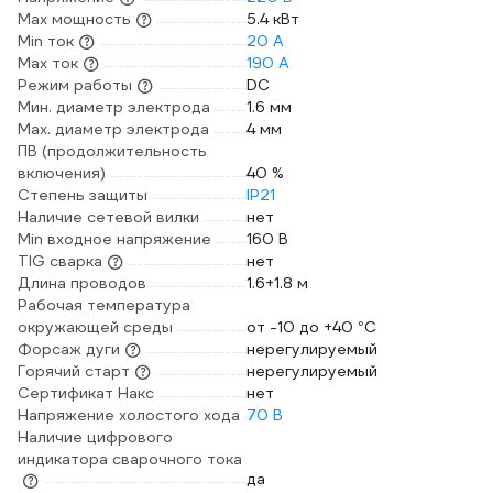
Max мощность
5.4 кВт
Min ток
20 А
Max ток
190 А
Режим работы
DC
Мин. диаметр электрода
1.6 мм
Мах. диаметр электрода
4 мм
ПВ (продолжительность
включения)
40 %
Степень защиты
IP21
Наличие сетевой вилки
нет
Min входное напряжение
160 В
TIG сварка
нет
Длина проводов
1.6+1.8 м
Рабочая температура
окружающей среды
от -10 до +40 °С
Форсаж дуги
нерегулируемый
Горячий старт
нерегулируемый
Сертификат Накс
нет
Напряжение холостого хода
70 В
Наличие цифрового
индикатора сварочного тока
да