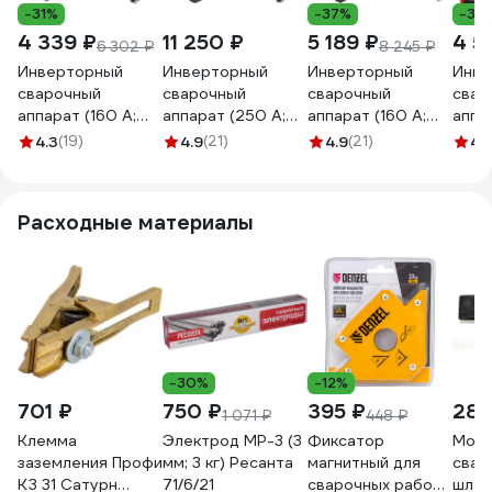
-31%
-37%
-38
4 339 ₽
11 250 ₽
5 189 ₽
4 5
6 302 ₽
8 245 ₽
Инверторный
Инверторный
Инверторный
Инве
сварочный
сварочный
сварочный
свар
аппарат (160 А;
аппарат (250 А;
аппарат (160 А;
аппар
3+1.5 м; ПВ 60%)
1.5+1.1 м; ПВ 60%)
3+1.5 м; ПВ 60%)
кабел
4.3
(19)
4.9
(21)
4.9
(21)
4.
Richip MiniArc 160T
Richip MiniArc
Richip MiniArc
ПВ 7
250Ultra
160Ultra
GWM
Расходные материалы
-30%
-12%
701 ₽
750 ₽
395 ₽
286
1 071 ₽
448 ₽
Клемма
Электрод МР-3 (3
Фиксатор
Моло
заземления Профи
мм; 3 кг) Ресанта
магнитный для
свар
КЗ 31 Сатурн
71/6/21
сварочных работ
шлак