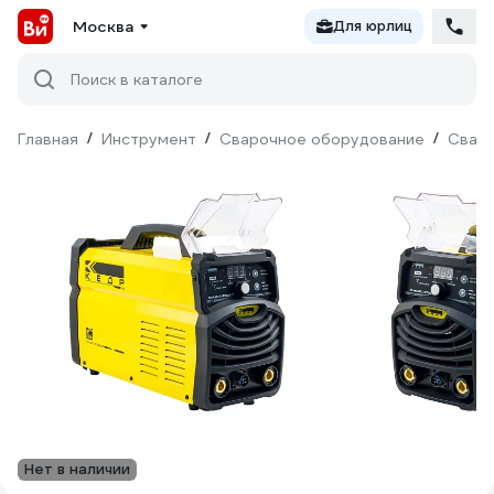
Москва
Для юрлиц
Поиск в каталоге
Главная
/
Инструмент
/
Сварочное оборудование
/
Сваро
Нет в наличии