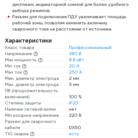
дисплеем, индикаторной схемой для более удобного
выбора режимов;
Разъем для подключения ПДУ увеличивает площадь
рабочей зоны, позволяя изменять величину
сварочного тока на расстоянии от источника.
Характеристики
Класс товара
Профессиональный
Напряжение
380 В
Max мощность
8.8 кВт
Min ток
20 А
Max ток
250 А
Мин. диаметр электрода
2 мм
Мах. диаметр электрода
5 мм
ПВ (продолжительность
включения)
100 %
Степень защиты
IP23
Наличие сетевой вилки
нет
Min входное напряжение
320 В
Разъем для сварочного
кабеля
DX50
TIG сварка
есть