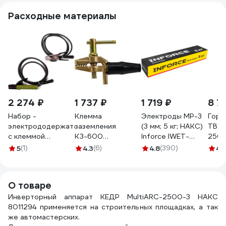
Расходные материалы
2 274 ₽
1 737 ₽
1 719 ₽
8 7
Набор -
Клемма
Электроды МР-3
Горе
электрододержатель
заземления
(3 мм; 5 кг; НАКС)
TBW1
с клеммой
КЗ-600
Inforce IWET-
250,
заземления HAKIS
струбцина Дока
3050M
водя
5
(1)
4.3
(6)
4.8
(390)
4.
S-2,5М3550 300А
DK.4210.03333
охла
000
О товаре
Инверторный аппарат КЕДР MultiARC-2500-3 НАКС
8011294 применяется на строительных площадках, а так
же автомастерских.