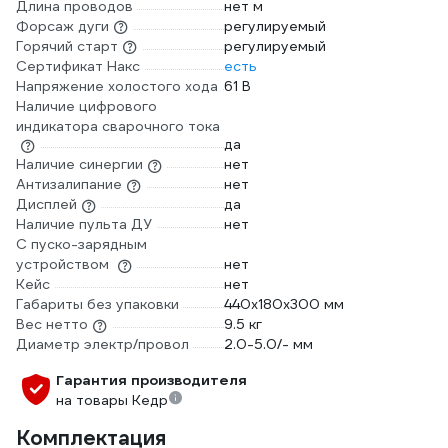
Длина проводов
нет м
Форсаж дуги
регулируемый
Горячий старт
регулируемый
Сертификат Накс
есть
Напряжение холостого хода
61 В
Наличие цифрового
индикатора сварочного тока
да
Наличие синергии
нет
Антизалипание
нет
Дисплей
да
Наличие пульта ДУ
нет
С пуско-зарядным
устройством
нет
Кейс
нет
Габариты без упаковки
440x180х300 мм
Вес нетто
9.5 кг
Диаметр электр/провол
2.0-5.0/- мм
Гарантия производителя
на товары Кедр
Комплектация