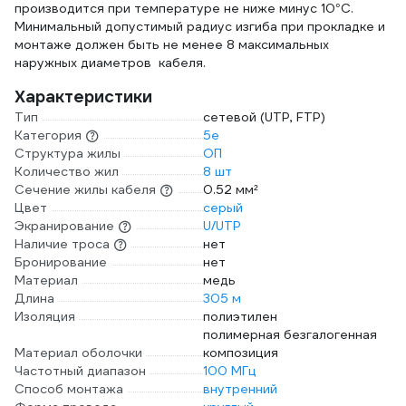
производится при температуре не ниже минус 10°С.
Минимальный допустимый радиус изгиба при прокладке и
монтаже должен быть не менее 8 максимальных
наружных диаметров кабеля.
Характеристики
Тип
сетевой (UTP, FTP)
Категория
5e
Структура жилы
ОП
Количество жил
8 шт
Сечение жилы кабеля
0.52 мм²
Цвет
серый
Экранирование
U/UTP
Наличие троса
нет
Бронирование
нет
Материал
медь
Длина
305 м
Изоляция
полиэтилен
полимерная безгалогенная
Материал оболочки
композиция
Частотный диапазон
100 МГц
Способ монтажа
внутренний