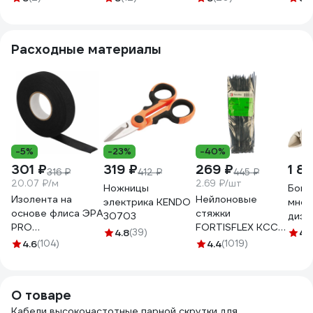
U42046ZLSLT
LSZH, бухта 305м,
внутренний серый
оранжевый
256748
281820
Расходные материалы
-5%
-23%
-40%
301 ₽
319 ₽
269 ₽
1 8
316 ₽
412 ₽
445 ₽
20.07 ₽/м
2.69 ₽/шт
Ножницы
Боко
Изолента на
Нейлоновые
электрика KENDO
мног
основе флиса ЭРА
стяжки
30703
диэл
PRO
FORTISFLEX КСС
206м
4.8
(39)
4.
PROFLEEC1915 19
5х300 черный
4.6
(104)
4.4
(1019)
12-4
мм, 15 м, 0,3 мм,
100 штук 49417
черная Б0057181
О товаре
Кабели высокочастотные парной скрутки для