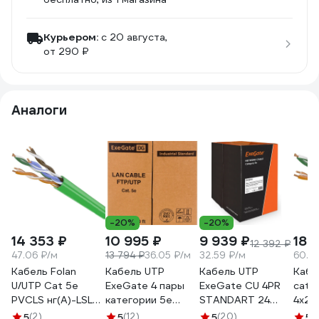
Курьером:
c 20 августа,
от 290 ₽
Аналоги
-20%
-20%
14 353 ₽
10 995 ₽
9 939 ₽
18 
12 392 ₽
47.06 ₽/м
13 794 ₽
36.05 ₽/м
32.59 ₽/м
60.4
Кабель Folan
Кабель UTP
Кабель UTP
Кабе
U/UTP Cat 5e
ExeGate 4 пары
ExeGate CU 4PR
cat5
PVCLS нг(А)-LSLTx
категории 5e
STANDART 24
4x2x
4pr 24AWG 305 м
медь, 24AWG,
AWG CAT5e 305м
U42
5
(2)
5
(12)
5
(20)
5
(