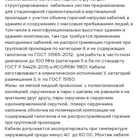
структурированных кабельных систем предназначены
для стационарной горизонтальной и вертикальной
прокладки с учетом объема горючей нагрузки кабелей, в
зданиях и сооружениях с массовым пребыванием людей, в
том числе в многофункциональных высотных зданиях и
зданиях-комплексах, там где требуется применение
малодымных кабелей, не распространяющих горение при
групповой прокладке по категории А и не содержащих
галогенов по ГОСТ 31565-2012, для работы в частотном
диапазоне до 100 МHz (категория 5 и 5е по стандарту
ГОСТ Р 54429-2011) и ИСО/МЭК 11801. Кабели
изготавливают в климатическом исполнении У, категорий
размещения 3, 4 по ГОСТ 15150.
Жилы из мягкой медной проволоки с полиэтиленовой
изоляцией, скрученные в пары с шагами, не равными и не
кратными друг другу, пары скручены в сердечник
однонаправленной скруткой, поверх сердечника
наложена оболочка из полимерной композиции не
содержащей галогенов и не распространяющей горение
при групповой прокладке.
Кабели допускается эксплуатировать при температуре
окружающей среды минус 40 до 60 0С. Монтаж кабеля