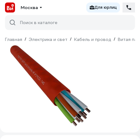
Москва
Для юрлиц
Поиск в каталоге
Главная
/
Электрика и свет
/
Кабель и провод
/
Витая пар